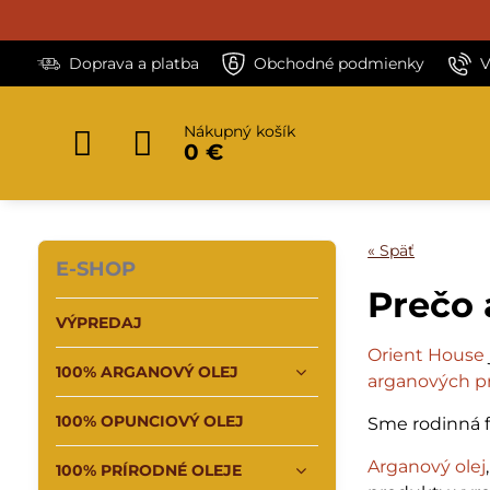
Doprava a platba
Obchodné podmienky
V
Nákupný košík
0 €
« Späť
E-SHOP
Prečo 
VÝPREDAJ
Orient House
100% ARGANOVÝ OLEJ
arganových p
100% OPUNCIOVÝ OLEJ
Sme rodinná f
Arganový olej
100% PRÍRODNÉ OLEJE