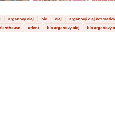
j
arganovy olej
bio
olej
arganový olej kozmetic
rienthouse
orient
bio arganovy olej
bio arganový o