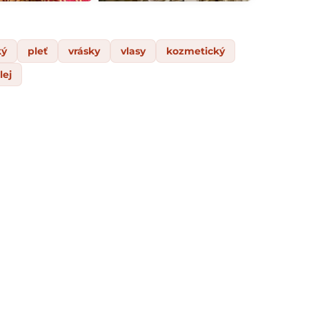
ký
pleť
vrásky
vlasy
kozmetický
lej