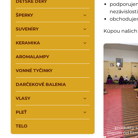
DETSKÉ DEKY
podporujem
nezávislost
ŠPERKY
obchodujeme
SUVENÍRY
Kúpou našich
KERAMIKA
AROMALAMPY
VONNÉ TYČINKY
DARČEKOVÉ BALENIA
VLASY
PLEŤ
TELO
produkty 
olejom od fir