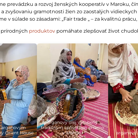
e prevádzku a rozvoj ženských kooperatív v Maroku, čí
i a zvyšovaniu gramotnosti žien zo zaostalých vidieckych
 v súlade so zásadami: „Fair trade „ – za kvalitnú prácu
 prírodných
produktov
pomáhate zlepšovať život chudobn
arganový olej vyrobený
s arganovým
tradičným spôsobom priamo
my Orient House
v Maroku
arganový 