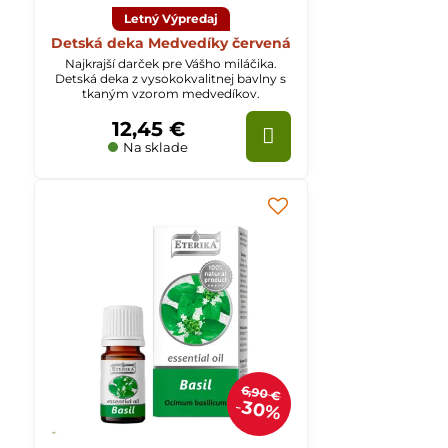
Letný Výpredaj
Detská deka Medvedíky červená
Najkrajší darček pre Vášho miláčika.
Detská deka z vysokokvalitnej bavlny s
tkaným vzorom medvedíkov.
12,45 €
Na sklade
6,90 €
30%