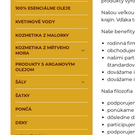
produkty vyro
100% ESENCIÁLNE OLEJE
Našou veľkou 
krajín. Vďak
KVETINOVÉ VODY
Naše benefity
KOZMETIKA Z MALORKY
rodinná fir
KOZMETIKA Z MŔTVEHO
obchodujem
MORA
našimi part
PRODUKTY S ARGANOVÝM
štandardov 
OLEJOM
dovážame i
dovážame i
ŠÁLY
Naša filozofia
ŠATKY
podporujem
PONČÁ
ponúkame v
dôsledne db
DEKY
participuj
podporujem