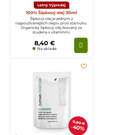
Letný Výpredaj
100% Šípkový olej 30ml
Šípkový olej je jedným z
najpoužívanejších olejov proti starnutiu.
Organický šípkový olej lisovaný za
studena s vitamínmi.
8,40 €
Na sklade
11,90 €
40%