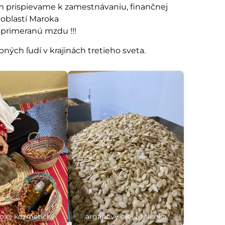
m prispievame k zamestnávaniu, finančnej
 oblastí Maroka
, primeranú mzdu !!!
ých ľudí v krajinách tretieho sveta.
olej kozmetický
arganový olej z Maroka