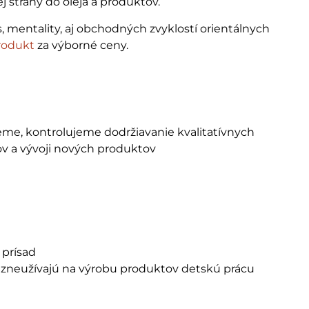
strany do oleja a produktov.
, mentality, aj obchodných zvyklostí orientálnych
rodukt
za výborné ceny.
eme, kontrolujeme dodržiavanie kvalitatívnych
ov a vývoji nových produktov
prísad
nezneužívajú na výrobu produktov detskú prácu