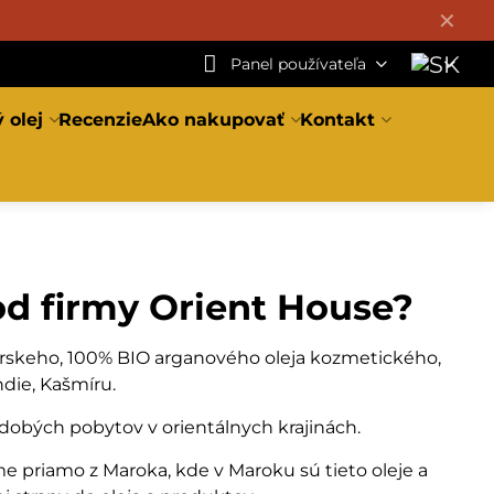
✕
Panel používateľa
 olej
Recenzie
Ako nakupovať
Kontakt
od firmy Orient House?
rskeho, 100% BIO arganového oleja kozmetického,
ndie, Kašmíru.
dobých pobytov v orientálnych krajinách.
e priamo z Maroka, kde v Maroku sú tieto oleje a