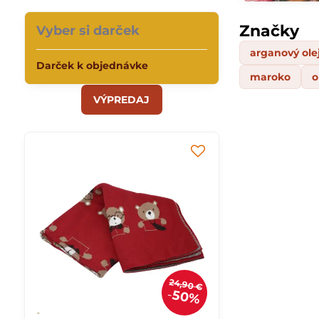
Značky
Vyber si darček
arganový ole
Darček k objednávke
maroko
o
VÝPREDAJ
24,90 €
50%