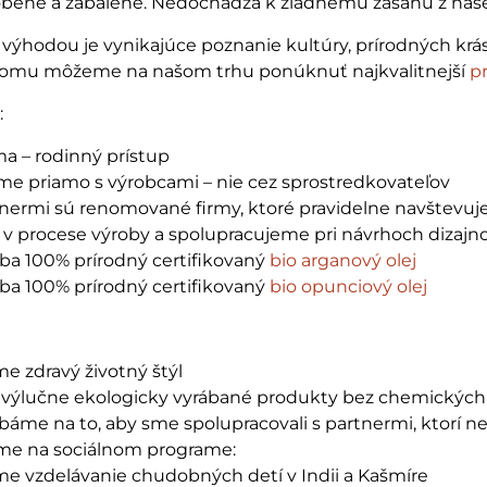
bené a zabalené. Nedochádza k žiadnemu zásahu z našej 
výhodou je vynikajúce poznanie kultúry, prírodných krás
a tomu môžeme na našom trhu ponúknuť najkvalitnejší
p
:
ma – rodinný prístup
e priamo s výrobcami – nie cez sprostredkovateľov
nermi sú renomované firmy, ktoré pravidelne navštevuj
v procese výroby a spolupracujeme pri návrhoch dizajn
ba 100% prírodný certifikovaný
bio arganový olej
ba 100% prírodný certifikovaný
bio opunciový olej
e zdravý životný štýl
ýlučne ekologicky vyrábané produkty bez chemických 
áme na to, aby sme spolupracovali s partnermi, ktorí 
eme na sociálnom programe:
e vzdelávanie chudobných detí v Indii a Kašmíre