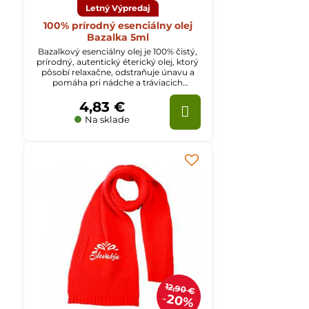
Letný Výpredaj
100% prírodný esenciálny olej
Bazalka 5ml
Bazalkový esenciálny olej je 100% čistý,
prírodný, autentický éterický olej, ktorý
pôsobí relaxačne, odstraňuje únavu a
pomáha pri nádche a tráviacich
ťažkostiach.
4,83 €
Na sklade
12,90 €
20%