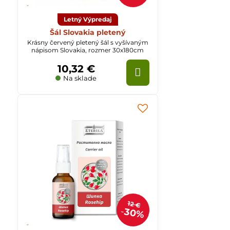
Letný Výpredaj
Šál Slovakia pletený
Krásny červený pletený šál s vyšívaným
nápisom Slovakia, rozmer 30x180cm
10,32 €
Na sklade
12 €
30%