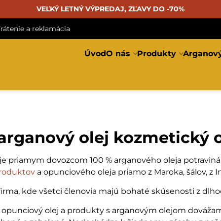
VEĽKÝ LETNÝ VÝPREDAJ, ZĽAVY DO -70%
rátenie a reklamácia
Úvod
O nás
Produkty
Arganový
arganový olej kozmetický 
je priamym dovozcom 100 % arganového oleja potraviná
roduktov
a opunciového oleja priamo z Maroka, šálov, z I
irma, kde všetci členovia majú bohaté skúsenosti z dlho
, opunciový olej a produkty s arganovým olejom dovážam