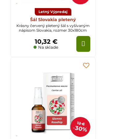
Letný Výpredaj
Šál Slovakia pletený
Krásny červený pletený šál s vyšívaným
nápisom Slovakia, rozmer 30x180cm
10,32 €
Na sklade
12 €
30%