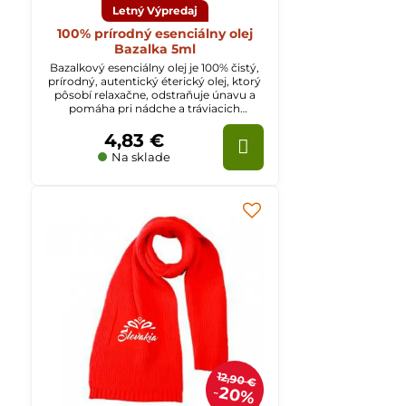
Letný Výpredaj
100% prírodný esenciálny olej
Bazalka 5ml
Bazalkový esenciálny olej je 100% čistý,
prírodný, autentický éterický olej, ktorý
pôsobí relaxačne, odstraňuje únavu a
pomáha pri nádche a tráviacich
ťažkostiach.
4,83 €
Na sklade
12,90 €
20%