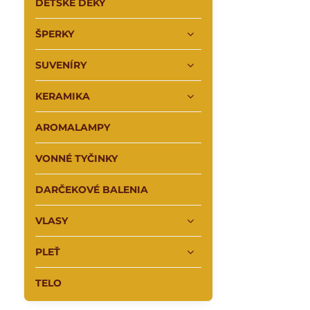
DETSKÉ DEKY
ŠPERKY
SUVENÍRY
KERAMIKA
AROMALAMPY
VONNÉ TYČINKY
DARČEKOVÉ BALENIA
VLASY
PLEŤ
TELO