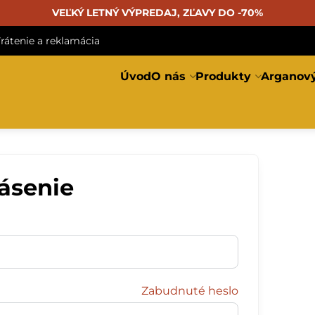
VEĽKÝ LETNÝ VÝPREDAJ, ZĽAVY DO -70%
rátenie a reklamácia
Úvod
O nás
Produkty
Arganový
lásenie
Zabudnuté heslo