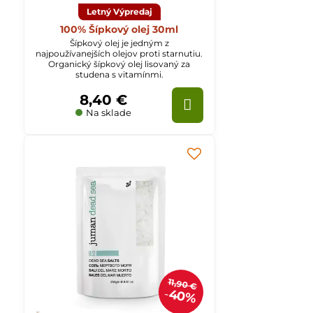
Letný Výpredaj
100% Šípkový olej 30ml
Šípkový olej je jedným z
najpoužívanejších olejov proti starnutiu.
Organický šípkový olej lisovaný za
studena s vitamínmi.
8,40 €
Na sklade
11,90 €
40%