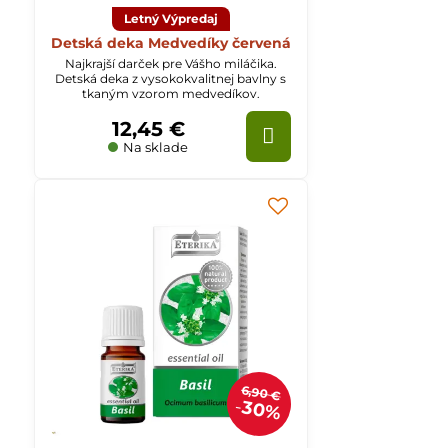
Letný Výpredaj
Detská deka Medvedíky červená
Najkrajší darček pre Vášho miláčika.
Detská deka z vysokokvalitnej bavlny s
tkaným vzorom medvedíkov.
12,45 €
Na sklade
6,90 €
30%