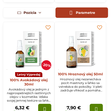
starostlivosti o pleť a telo.
Pozícia
Parametre
20%
100% Hroznový olej 50ml
Letný Výpredaj
Hroznový olej nezanecháva
100% Avokádový olej
pocit mastnoty a ľahko sa
30ml
vstrebáva do pokožky. V pleti
Avokádový olej je jedným z
zadržuje vlhkosť a pomáha
najprospešnejších rastlinných
predchádzať jej predčasnému
olejov v kozmetike. Vďaka
starnutiu. Odporúčame na
svojej jemnej textúre sa ľahko
normálnu, mastnú a zrelú
vstrebáva a možno ho
pokožku.
6,32 €
7,90 €
terapeuticky aplikovať pri