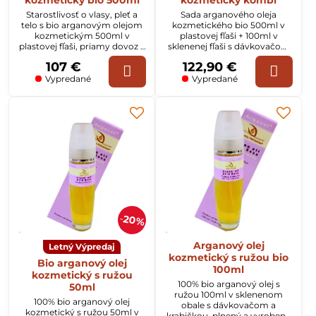
kozmetický bio 500ml
kozmetický kombi
Starostlivosť o vlasy, pleť a
Sada arganového oleja
telo s bio arganovým olejom
kozmetického bio 500ml v
kozmetickým 500ml v
plastovej fľaši + 100ml v
plastovej fľaši, priamy dovoz z
sklenenej fľaši s dávkovačom
Maroka.
a krabičkou.
107 €
122,90 €
Vypredané
Vypredané
20%
Arganový olej
Letný Výpredaj
kozmetický s ružou bio
Bio arganový olej
100ml
kozmetický s ružou
100% bio arganový olej s
50ml
ružou 100ml v sklenenom
100% bio arganový olej
obale s dávkovačom a
kozmetický s ružou 50ml v
krabičkou, plnený a vyrobený