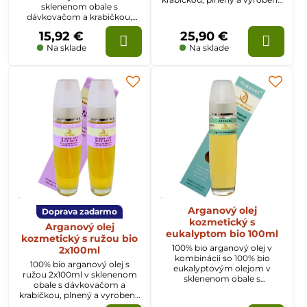
sklenenom obale s
priamo v Maroku
dávkovačom a krabičkou,
vyrobený a plnený priamo v
15,92 €
25,90 €
Maroku
Na sklade
Na sklade
Arganový olej
Doprava zadarmo
kozmetický s
Arganový olej
eukalyptom bio 100ml
kozmetický s ružou bio
100% bio arganový olej v
2x100ml
kombinácii so 100% bio
100% bio arganový olej s
eukalyptovým olejom v
ružou 2x100ml v sklenenom
sklenenom obale s
obale s dávkovačom a
dávkovačom a krabičkou,
krabičkou, plnený a vyrobený
priamo z Maroka.
priamo v Maroku