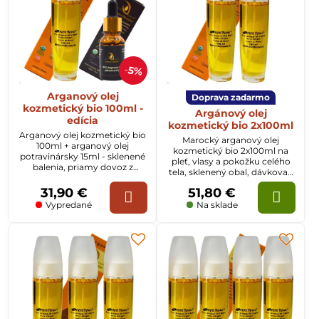
5%
Arganový olej
Doprava zadarmo
kozmetický bio 100ml -
Argánový olej
edícia
kozmetický bio 2x100ml
Arganový olej kozmetický bio
Marocký arganový olej
100ml + arganový olej
kozmetický bio 2x100ml na
potravinársky 15ml - sklenené
pleť, vlasy a pokožku celého
balenia, priamy dovoz z
tela, sklenený obal, dávkovač
Maroka
a krabička.
31,90 €
51,80 €
Vypredané
Na sklade