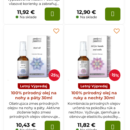
nadmernému mazu na
vlasové korienky a zabraňuje
pokožke hlavy, odstraňuje
vypadávaniu vlasov.
známky lupín a zabraňuje ich
11,92 €
12,90 €
Obnovuje rast a zlepšuje
opätovnému výskytu.
vzhľad vlasov. Obnovuje
Na sklade
Na sklade
pružnosť, hebkosť, lesk a
vitalitu vlasov.
25%
15%
Letný Výpredaj
Letný Výpredaj
100% prírodný olej na
100% prírodný olej na
nohy a päty 30ml
ruky a nechty 30ml
Ošetrujúca zmes prírodných
Kombinácia prírodných olejov
olejov na nohy a päty. Aktívne
určená na pokožku rúk a
zloženie tejto zmesi
nechtov. Vyživuje, zjemňuje a
prírodných olejov obnovuje
obnovuje elasticitu pokožky.
drsnú, suchú a popraskanú
Hydratuje a chráni pred
10,43 €
11,82 €
pokožku na pätách a nohách.
nepriaznivými vplyvmi
prostredia. Posilňuje a
Na sklade
Na sklade