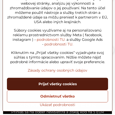
webovej stránky, analýzu jej výkonnosti a
produkty priamo od výrobcov
doručujeme do 24 hodín
zhromažďovanie údajov o jej používaní. Na tento účel
môžeme použiť nástroje a služby tretích strán a
Hodnotenie zákazníkov
zhromaždené údaje sa môžu preniesť k partnerom v EÚ,
USA alebo iných krajinách.
Súbory cookies využívame aj na personalizovanú
Dáška
reklamu prostredníctvom služby Meta ( facebook,
Hodnotenie:
instagram ) -
podrobnosti TU.
a služby Google Ads
5
-
podrobnosti TU.
/
Spoľahlivý a rýchly dodávateľ, rada používam ich
5
kozmetiku i potravinársky arganový olej. Produkty sú
Kliknutím na „Prijať všetky cookies“ vyjadrujete svoj
súhlas s týmto spracovaním. Nižšie môžete nájsť
mimoriadne kvalitné a príjemné na pokožku. Určite
podrobné informácie alebo upraviť svoje preferencie.
odporúčam!
Zásady ochrany osobných údajov
Prijať všetky cookies
Odmietnuť všetko
ZÍSKAJ ZĽAVU 5 EUR
Ukázať podrobnosti
Prihlás sa na odber newslettra a získaj kód na 5 EUR