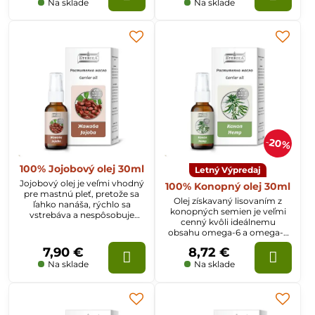
mnohých kožných
Na sklade
Na sklade
ťažkostiach.
20%
100% Jojobový olej 30ml
Letný Výpredaj
Jojobový olej je veľmi vhodný
100% Konopný olej 30ml
pre mastnú pleť, pretože sa
Olej získavaný lisovaním z
ľahko nanáša, rýchlo sa
konopných semien je veľmi
vstrebáva a nespôsobuje
cenný kvôli ideálnemu
mastnotu. Zanecháva
obsahu omega-6 a omega-3
príjemný pocit a udržuje
nenasýtených kyselín.
vlhkosť v pokožke.
7,90 €
8,72 €
Blahodarne pôsobí na
pokožku, vlasy a nechty.
Na sklade
Na sklade