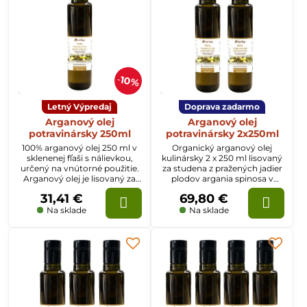
10%
Letný Výpredaj
Doprava zadarmo
Arganový olej
Arganový olej
potravinársky 250ml
potravinársky 2x250ml
100% arganový olej 250 ml v
Organický arganový olej
sklenenej fľaši s nálievkou,
kulinársky 2 x 250 ml lisovaný
určený na vnútorné použitie.
za studena z pražených jadier
Arganový olej je lisovaný za
plodov argania spinosa v
studena z pražených plodov
sklenenom obale s nálievkou.
31,41 €
69,80 €
stromu argania spinosa.
Na sklade
Na sklade