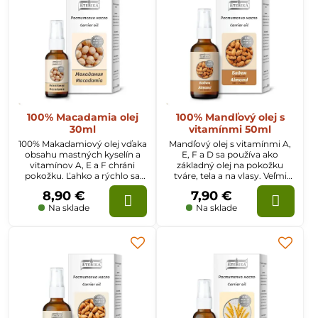
100% Macadamia olej
100% Mandľový olej s
30ml
vitamínmi 50ml
100% Makadamiový olej vďaka
Mandľový olej s vitamínmi A,
obsahu mastných kyselín a
E, F a D sa používa ako
vitamínov A, E a F chráni
základný olej na pokožku
pokožku. Ľahko a rýchlo sa
tváre, tela a na vlasy. Veľmi
vstrebáva, zjemňuje a
dobre sa vstrebáva,
8,90 €
7,90 €
hydratuje pokožku. Pôsobí
regeneruje pleť a podporuje
regeneračne, reguluje
syntézu kožného kolagénu.
Na sklade
Na sklade
vylučovanie tukov.