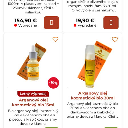
organického olivového oleja s
1000ml v plastovom kanistri +
rôznymi príchuťami 7x20ml.
250ml v sklenenej fľaši s
Olivový olej s cesnakom,
nálievkou
bazalkou, chilli, pomarančom,
hríbami a čokoládou.
154,90 €
19,90 €
Vypredané
Vypredané
15%
Arganovy olej
Letný Výpredaj
kozmetický bio 30ml
Arganový olej
Arganový olej kozmetický bio
kozmetický bio 15ml
30ml v sklenenom obale s
Bio arganový olej kozmetický
dávkovačom a krabičkou,
15ml v sklenenom obale s
priamy dovoz z Maroka. Olej je
pipetou a krabičkou, priamy
určený na vlasy, pleť a celé
dovoz z Maroka
telo.