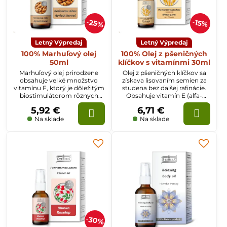
25%
15%
Letný Výpredaj
Letný Výpredaj
100% Marhuľový olej
100% Olej z pšeničných
50ml
klíčkov s vitamínmi 30ml
Marhuľový olej prirodzene
Olej z pšeničných klíčkov sa
obsahuje veľké množstvo
získava lisovaním semien za
vitamínu F, ktorý je dôležitým
studena bez ďalšej rafinácie.
biostimulátorom rôznych
Obsahuje vitamín E (alfa-
fyziologických a
tokoferol), zárodočný lecitín,
5,92 €
6,71 €
biochemických procesov v
metionín a mikroelementy.
organizme.
Na sklade
Na sklade
30%