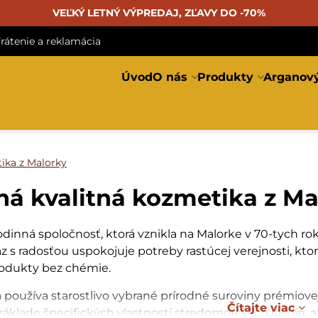
VEĽKÝ LETNÝ VÝPREDAJ, ZĽAVY DO -70%
rátenie a reklamácia
Úvod
O nás
Produkty
Arganový
ika z Malorky
ná kvalitná kozmetika z Ma
rodinná spoločnosť, ktorá vznikla na Malorke v 70-tych r
raz s radosťou uspokojuje potreby rastúcej verejnosti, k
rodukty bez chémie.
používa starostlivo vybrané prírodné suroviny prémiovej 
Čítajte viac
základe špecifických vlastností stredomorských rastlín,