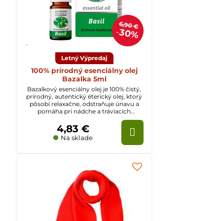
6,90 €
30%
Letný Výpredaj
100% prírodný esenciálny olej
Bazalka 5ml
Bazalkový esenciálny olej je 100% čistý,
prírodný, autentický éterický olej, ktorý
pôsobí relaxačne, odstraňuje únavu a
pomáha pri nádche a tráviacich
ťažkostiach.
4,83 €
Na sklade