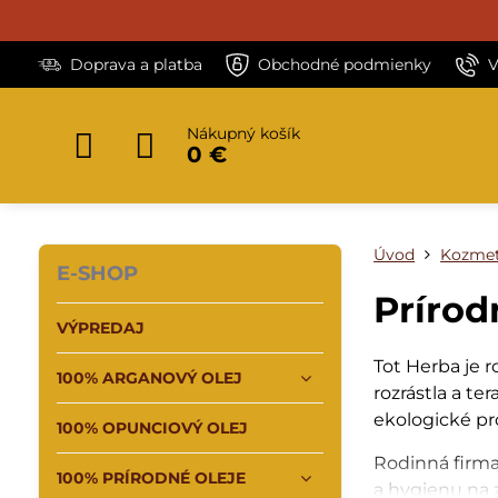
Doprava a platba
Obchodné podmienky
V
Nákupný košík
0 €
Úvod
Kozmet
E-SHOP
Prírod
VÝPREDAJ
Tot Herba je 
100% ARGANOVÝ OLEJ
rozrástla a te
ekologické p
100% OPUNCIOVÝ OLEJ
Rodinná firma 
100% PRÍRODNÉ OLEJE
a hygienu na 