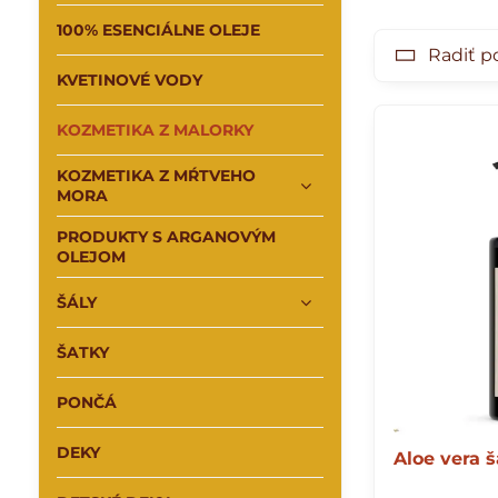
harmanček č
100% ESENCIÁLNE OLEJE
Radiť p
Tot Herba použ
KVETINOVÉ VODY
Okrem toho s
KOZMETIKA Z MALORKY
spotrebou, pr
certifikovanej
KOZMETIKA Z MŔTVEHO
MORA
PRODUKTY S ARGANOVÝM
OLEJOM
ŠÁLY
ŠATKY
PONČÁ
DEKY
Aloe vera 