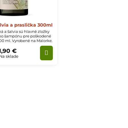
via a praslička 300ml
ná a šalvia sú hlavné zložky
ého šampónu pre poškodené
300 ml. Vyrobené na Malorke.
1,90 €
Na sklade