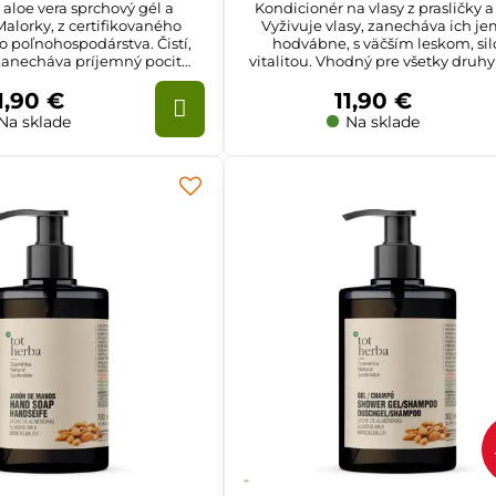
 aloe vera sprchový gél a
Kondicionér na vlasy z prasličky a 
alorky, z certifikovaného
Vyživuje vlasy, zanecháva ich j
 poľnohospodárstva. Čistí,
hodvábne, s väčším leskom, sil
 zanecháva príjemný pocit
vitalitou. Vhodný pre všetky druhy
sviežosti.
1,90 €
11,90 €
Na sklade
Na sklade