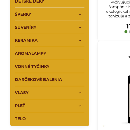
DETSKÉ DEKY
Vyživujúci
šampón z M
ekologického
ŠPERKY
tonizuje a
1
SUVENÍRY
KERAMIKA
AROMALAMPY
VONNÉ TYČINKY
DARČEKOVÉ BALENIA
VLASY
PLEŤ
TELO