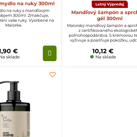
mydlo na ruky 300ml
Letný Výpredaj
dlo na ruky s mandľovým
Mandľový šampón a sprc
objem 300ml. Zmäkčuje,
gél 300ml
ráni vaše ruky. Vyorbené na
Malorke.
Malorský mandľový šampón a sprc
z certifikovaného ekologické
poľnohospodárstva. S krémovou t
vyživuje a posilňuje pokožku, udr
hladkú a chránenú.
1,90 €
10,12 €
Na sklade
Na sklade