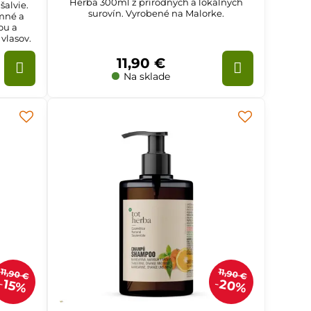
Herba 300ml z prírodných a lokálnych
šalvie.
surovín. Vyrobené na Malorke.
emné a
ou a
 vlasov.
11,90 €
Na sklade
11,90 €
11,90 €
20%
15%