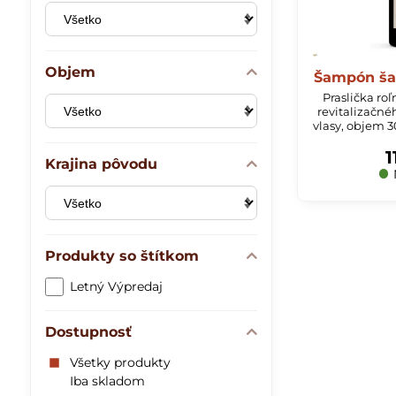
Objem
Šampón šal
Praslička roľ
revitalizačn
vlasy, objem 
1
Krajina pôvodu
Produkty so štítkom
Letný Výpredaj
Dostupnosť
Všetky produkty
Iba skladom