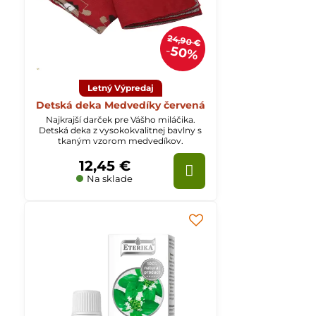
24,90 €
50%
Letný Výpredaj
Detská deka Medvedíky červená
Najkrajší darček pre Vášho miláčika.
Detská deka z vysokokvalitnej bavlny s
tkaným vzorom medvedíkov.
12,45 €
Na sklade