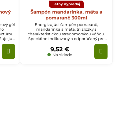
Letný Výpredaj
hový
Šampón mandarínka, mäta a
pomaranč 300ml
hový gél
Energizujúci šampón pomaranč,
ho
mandarínka a mäta, tri zložky s
extúrou
charakteristickou stredomorskou vôňou.
žuje ju
Špeciálne indikovaný a odporúčaný pre
mastné vlasy.
9,52 €
Na sklade