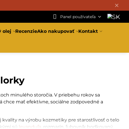
✕
Panel používateľa
 olej
Recenzie
Ako nakupovať
Kontakt
lorky
okoch minulého storočia. V priebehu rokov sa
torá chce mať efektívne, sociálne zodpovedné a
kvality na výrobu kozmetiky pre starostlivosť o telo
 akými sú
levanduľa
, rozmarín, ľubovník bodkovaný,