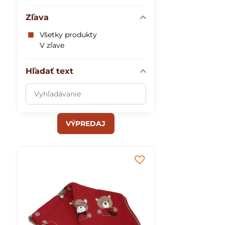
Zľava
Všetky produkty
V zľave
Hľadať text
Prehľadať
výsledky
filtra
VÝPREDAJ
fulltextom