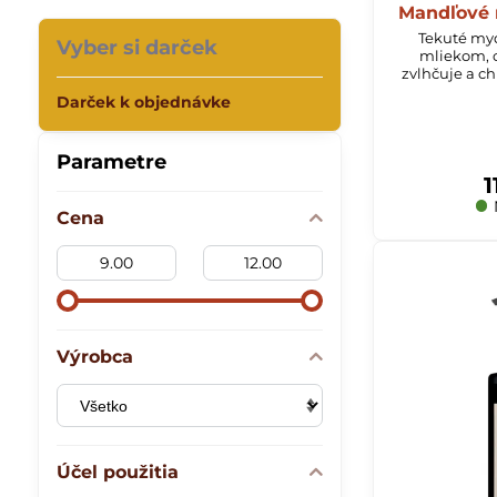
Mandľové 
Tekuté my
Vyber si darček
mliekom, 
zvlhčuje a ch
Darček k objednávke
Parametre
1
Cena
Od:
Do:
Výrobca
Účel použitia