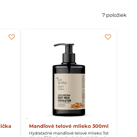
7
položiek
ované v organickej certifikácii.
lad zodpovedným využívaním vody a efektívnou
vom v miestnej nadácii a 100% využívaním
lička
Mandľové telové mlieko 300ml
Hydratačné mandľové telové mlieko Tot