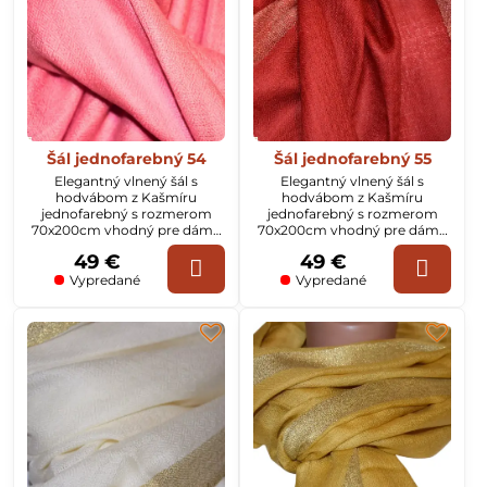
Šál jednofarebný 54
Šál jednofarebný 55
Elegantný vlnený šál s
Elegantný vlnený šál s
hodvábom z Kašmíru
hodvábom z Kašmíru
jednofarebný s rozmerom
jednofarebný s rozmerom
70x200cm vhodný pre dámy
70x200cm vhodný pre dámy
aj pánov.
aj pánov. Na šále sú okraje
49 €
49 €
tkané v zlatej farbe.
Vypredané
Vypredané