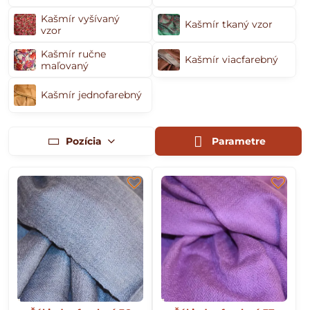
Kašmír vyšívaný
Dámske a
pánske šály
z kašmírovej vlny sú veľmi jemné,
Kašmír tkaný vzor
vzor
mäkké, príjemné na dotyk i nosenie.
Šály z vlny
vynikajúco
chránia pred chladom v zimných mesiacoch, naopak v
Kašmír ručne
Kašmír viacfarebný
maľovaný
prechodnom období a letných mesiacoch príjemne chladia.
Vďaka svojej jemnosti a nádhernému vzoru sú
dámske
Kašmír jednofarebný
šály
vynikajúcim elegantným doplnkom slávnostného
odevu, aj bežného oblečenia.
Pozícia
Parametre
Z Kašmíru dovážame Kani Jamavar šály, jemnulinké
šály
s
ručným vyšívaným vzorom, jednofarebné šály s tkaným
vzorom. Špecialitou sú ručne maľované vlnené šály priamo z
Kašmíru. Každý kus je jedinečný a maľovaný motív môže
mať mierne nedokonalosti práve vďaka 100% ručnej výrobe.