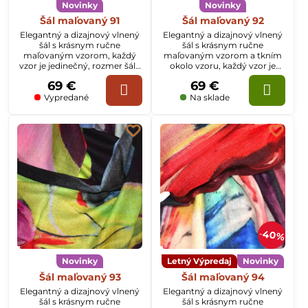
Novinky
Novinky
Šál maľovaný 91
Šál maľovaný 92
Elegantný a dizajnový vlnený
Elegantný a dizajnový vlnený
šál s krásnym ručne
šál s krásnym ručne
maľovaným vzorom, každý
maľovaným vzorom a tkním
vzor je jedinečný, rozmer šálu
okolo vzoru, každý vzor je
je 70x200cm
jedinečný, rozmer šálu je
69 €
69 €
70x200cm
Vypredané
Na sklade
40%
Novinky
Letný Výpredaj
Novinky
Šál maľovaný 93
Šál maľovaný 94
Elegantný a dizajnový vlnený
Elegantný a dizajnový vlnený
šál s krásnym ručne
šál s krásnym ručne