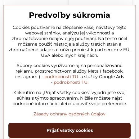
Predvoľby súkromia
Cookies používame na zlepšenie vašej návštevy tejto
webovej stránky, analýzu jej výkonnosti a
Novinky
Novinky
zhromažďovanie údajov o jej používaní. Na tento účel
Doprava zadarmo
Doprava zadarmo
môžeme použiť nástroje a služby tretích strán a
zhromaždené údaje sa môžu preniesť k partnerom v EÚ,
Šál maľovaný 101
Šál maľovaný 102
USA alebo iných krajinách.
Elegantný a dizajnový vlnený
Elegantný a dizajnový vlnený
šál s hodvábom a s krásnym
šál s hodvábom a s krásnym
Súbory cookies využívame aj na personalizovanú
ručne maľovaným vzorom,
ručne maľovaným vzorom,
každý vzor je jedinečný,
každý vzor je jedinečný,
reklamu prostredníctvom služby Meta ( facebook,
rozmer šálu je 70x200cm
rozmer šálu je 70x200cm
instagram ) -
podrobnosti TU.
a služby Google Ads
69 €
69 €
-
podrobnosti TU.
Vypredané
Na sklade
Kliknutím na „Prijať všetky cookies“ vyjadrujete svoj
súhlas s týmto spracovaním. Nižšie môžete nájsť
podrobné informácie alebo upraviť svoje preferencie.
Zásady ochrany osobných údajov
Prijať všetky cookies