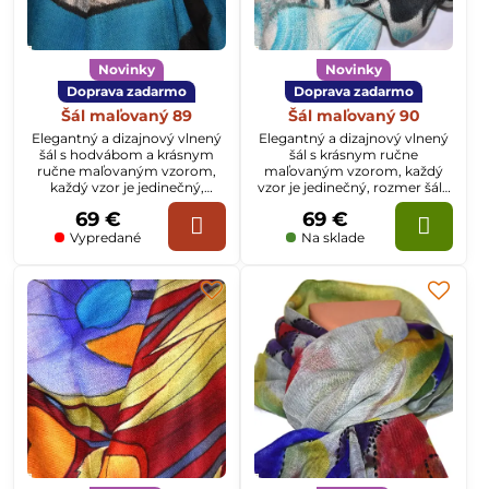
Novinky
Novinky
Doprava zadarmo
Doprava zadarmo
Šál maľovaný 89
Šál maľovaný 90
Elegantný a dizajnový vlnený
Elegantný a dizajnový vlnený
šál s hodvábom a krásnym
šál s krásnym ručne
ručne maľovaným vzorom,
maľovaným vzorom, každý
každý vzor je jedinečný,
vzor je jedinečný, rozmer šálu
rozmer šálu je 70x200cm
je 70x200cm
69 €
69 €
Vypredané
Na sklade