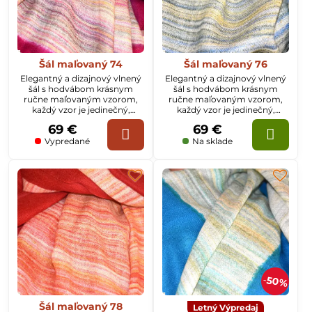
Šál maľovaný 74
Šál maľovaný 76
Elegantný a dizajnový vlnený
Elegantný a dizajnový vlnený
šál s hodvábom krásnym
šál s hodvábom krásnym
ručne maľovaným vzorom,
ručne maľovaným vzorom,
každý vzor je jedinečný,
každý vzor je jedinečný,
rozmer šálu je 70x200cm
rozmer šálu je 70x200cm
69 €
69 €
Vypredané
Na sklade
50%
Šál maľovaný 78
Letný Výpredaj