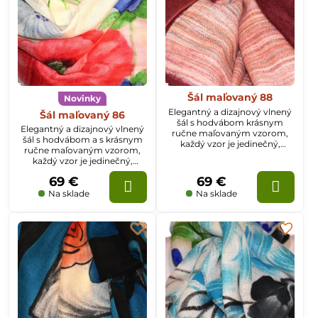
Šál maľovaný 88
Novinky
Elegantný a dizajnový vlnený
Šál maľovaný 86
šál s hodvábom krásnym
Elegantný a dizajnový vlnený
ručne maľovaným vzorom,
šál s hodvábom a s krásnym
každý vzor je jedinečný,
ručne maľovaným vzorom,
rozmer šálu je 70x200cm
každý vzor je jedinečný,
rozmer šálu je 70x200cm
69 €
69 €
Na sklade
Na sklade