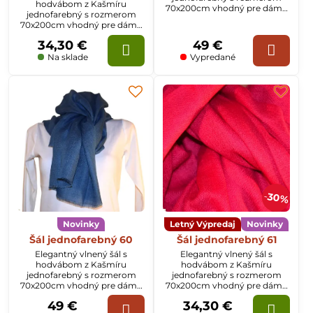
hodvábom z Kašmíru
70x200cm vhodný pre dámy
jednofarebný s rozmerom
aj pánov. Na šále sú okraje
70x200cm vhodný pre dámy
tkané v zlatej farbe.
aj pánov. Na šále sú okraje
34,30 €
49 €
tkané v zlatej farbe.
Na sklade
Vypredané
30%
Novinky
Letný Výpredaj
Novinky
Šál jednofarebný 60
Šál jednofarebný 61
Elegantný vlnený šál s
Elegantný vlnený šál s
hodvábom z Kašmíru
hodvábom z Kašmíru
jednofarebný s rozmerom
jednofarebný s rozmerom
70x200cm vhodný pre dámy
70x200cm vhodný pre dámy
aj pánov.
aj pánov.
49 €
34,30 €