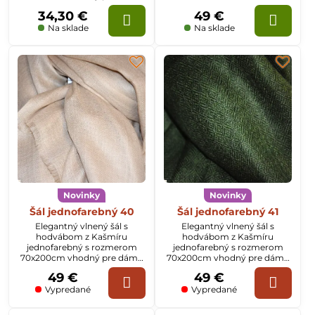
aj pánov
34,30 €
49 €
Na sklade
Na sklade
Novinky
Novinky
Šál jednofarebný 40
Šál jednofarebný 41
Elegantný vlnený šál s
Elegantný vlnený šál s
hodvábom z Kašmíru
hodvábom z Kašmíru
jednofarebný s rozmerom
jednofarebný s rozmerom
70x200cm vhodný pre dámy
70x200cm vhodný pre dámy
aj pánov
aj pánov
49 €
49 €
Vypredané
Vypredané