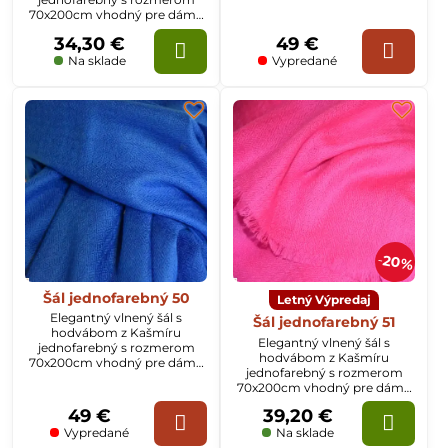
aj pánov
70x200cm vhodný pre dámy
aj pánov
34,30 €
49 €
Na sklade
Vypredané
20%
Šál jednofarebný 50
Letný Výpredaj
Elegantný vlnený šál s
Šál jednofarebný 51
hodvábom z Kašmíru
Elegantný vlnený šál s
jednofarebný s rozmerom
hodvábom z Kašmíru
70x200cm vhodný pre dámy
jednofarebný s rozmerom
aj pánov
70x200cm vhodný pre dámy
aj pánov
49 €
39,20 €
Vypredané
Na sklade