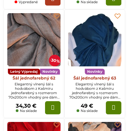
Vypredané
Na sklade
30%
Letný Výpredaj
Novinky
Novinky
Šál jednofarebný 62
Šál jednofarebný 63
Elegantný vlnený šál s
Elegantný vlnený šál s
hodvábom z Kašmíru
hodvábom z Kašmíru
jednofarebný s rozmerom
jednofarebný s rozmerom
70x200cm vhodný pre dámy
70x200cm vhodný pre dámy
aj pánov.
aj pánov.
34,30 €
49 €
Na sklade
Na sklade