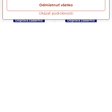
Odmietnuť všetko
Ukázať podrobnosti
Novinky
Novinky
Doprava zadarmo
Doprava zadarmo
Šál maľovaný 103
Šál maľovaný 104
Elegantný a dizajnový vlnený
Elegantný a dizajnový vlnený
šál s hodvábom a s krásnym
šál s krásnym ručne
ručne maľovaným vzorom,
maľovaným vzorom a tkaním
každý vzor je jedinečný,
okolo vzoru, každý vzor je
rozmer šálu je 70x200cm
jedinečný, rozmer šálu je
69 €
69 €
70x200cm
Vypredané
Vypredané
30%