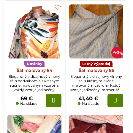
40%
Novinky
Letný Výpredaj
Šál maľovaný 84
Šál maľovaný 85
Elegantný a dizajnový vlnený
Elegantný a dizajnový vlnený
šál s hodvábom a s krásnym
šál s krásnym ručne
ručne maľovaným vzorom,
maľovaným vzorom, každý
každý vzor je jedinečný,
vzor je jedinečný, rozmer šálu
rozmer šálu je 70x200cm
je 70x200cm
69 €
41,40 €
Na sklade
Na sklade