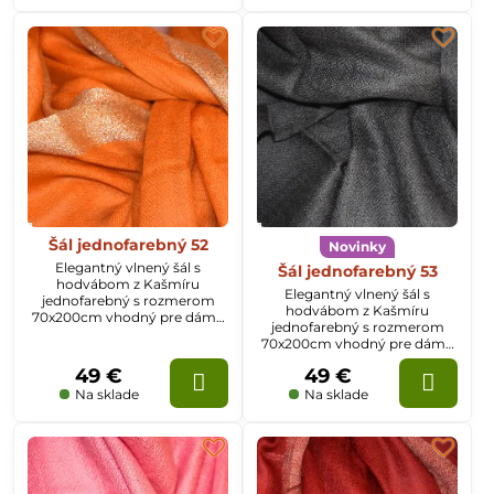
Šál jednofarebný 52
Novinky
Elegantný vlnený šál s
Šál jednofarebný 53
hodvábom z Kašmíru
Elegantný vlnený šál s
jednofarebný s rozmerom
hodvábom z Kašmíru
70x200cm vhodný pre dámy
jednofarebný s rozmerom
aj pánov. Na šále sú okraje
70x200cm vhodný pre dámy
tkané v zlatej farbe.
aj pánov. Na šále sú okraje
49 €
49 €
tkané v zlatej farbe.
Na sklade
Na sklade