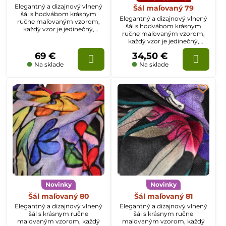
Elegantný a dizajnový vlnený
Šál maľovaný 79
šál s hodvábom krásnym
Elegantný a dizajnový vlnený
ručne maľovaným vzorom,
šál s hodvábom krásnym
každý vzor je jedinečný,
ručne maľovaným vzorom,
rozmer šálu je 70x200cm
každý vzor je jedinečný,
rozmer šálu je 70x200cm
69 €
34,50 €
Na sklade
Na sklade
Novinky
Novinky
Šál maľovaný 80
Šál maľovaný 81
Elegantný a dizajnový vlnený
Elegantný a dizajnový vlnený
šál s krásnym ručne
šál s krásnym ručne
maľovaným vzorom, každý
maľovaným vzorom, každý