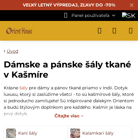
✕
VEĽKÝ LETNÝ VÝPREDAJ, ZĽAVY DO -70%
Panel používateľa
Úvod
Dámske a pánske šály tkané
v Kašmíre
Krásne
šály
pre dámy a pánov tkané priamo v Indii. Dotyk
luxusu, ktorý si zaslúžime všetci - to sú kašmírové šály, ktoré
si jednoducho zamilujete! Sú inšpirované ďalekým Orientom
a budú štýlovým doplnkom pre každého. Kašmír je láska na
prvý dotyk.
Čítajte viac
Kašmírová vlna je jednou z najluxusnejších a najdrahších
prírodných textílií. Pre svoje úžitkové a estetické vlastnosti
Kani šály
Kalamkari šály
patrí zároveň medzi tie najžiadanejšie.