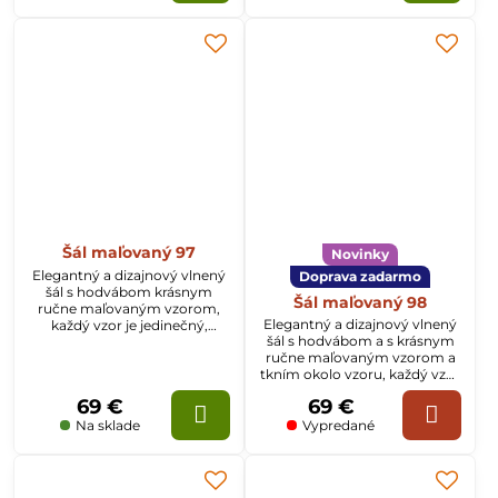
Šál maľovaný 97
Novinky
Elegantný a dizajnový vlnený
Doprava zadarmo
šál s hodvábom krásnym
Šál maľovaný 98
ručne maľovaným vzorom,
Elegantný a dizajnový vlnený
každý vzor je jedinečný,
šál s hodvábom a s krásnym
rozmer šálu je 70x200cm
ručne maľovaným vzorom a
tkním okolo vzoru, každý vzor
je jedinečný, rozmer šálu je
69 €
69 €
70x200cm
Na sklade
Vypredané