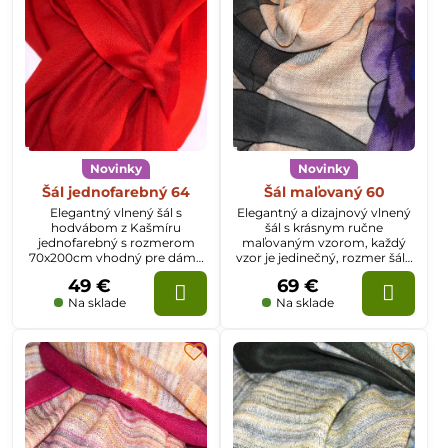
Novinky
Novinky
Šál jednofarebný 64
Šál maľovaný 60
Elegantný vlnený šál s
Elegantný a dizajnový vlnený
hodvábom z Kašmíru
šál s krásnym ručne
jednofarebný s rozmerom
maľovaným vzorom, každý
70x200cm vhodný pre dámy
vzor je jedinečný, rozmer šálu
aj pánov.
je 70x200cm
49 €
69 €
Na sklade
Na sklade