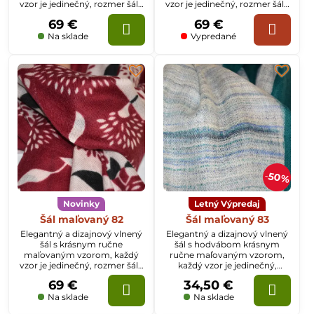
vzor je jedinečný, rozmer šálu
vzor je jedinečný, rozmer šálu
je 70x200cm
je 70x200cm
69 €
69 €
Na sklade
Vypredané
50%
Novinky
Letný Výpredaj
Šál maľovaný 82
Šál maľovaný 83
Elegantný a dizajnový vlnený
Elegantný a dizajnový vlnený
šál s krásnym ručne
šál s hodvábom krásnym
maľovaným vzorom, každý
ručne maľovaným vzorom,
vzor je jedinečný, rozmer šálu
každý vzor je jedinečný,
je 70x200cm
rozmer šálu je 70x200cm
69 €
34,50 €
Na sklade
Na sklade