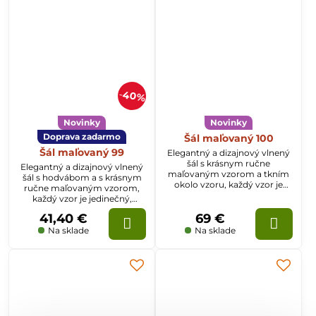
40%
Novinky
Novinky
Doprava zadarmo
Šál maľovaný 100
Šál maľovaný 99
Elegantný a dizajnový vlnený
šál s krásnym ručne
Elegantný a dizajnový vlnený
maľovaným vzorom a tkním
šál s hodvábom a s krásnym
okolo vzoru, každý vzor je
ručne maľovaným vzorom,
jedinečný, rozmer šálu je
každý vzor je jedinečný,
70x200cm
rozmer šálu je 70x200cm
41,40 €
69 €
Na sklade
Na sklade