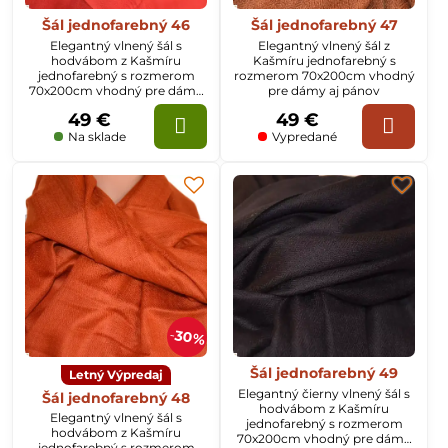
Šál jednofarebný 46
Šál jednofarebný 47
Elegantný vlnený šál s
Elegantný vlnený šál z
hodvábom z Kašmíru
Kašmíru jednofarebný s
jednofarebný s rozmerom
rozmerom 70x200cm vhodný
70x200cm vhodný pre dámy
pre dámy aj pánov
aj pánov
49 €
49 €
Na sklade
Vypredané
30%
Šál jednofarebný 49
Letný Výpredaj
Elegantný čierny vlnený šál s
Šál jednofarebný 48
hodvábom z Kašmíru
Elegantný vlnený šál s
jednofarebný s rozmerom
hodvábom z Kašmíru
70x200cm vhodný pre dámy
jednofarebný s rozmerom