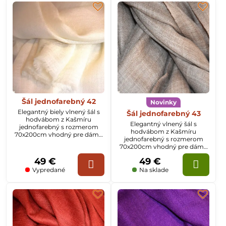
Šál jednofarebný 42
Novinky
Elegantný biely vlnený šál s
Šál jednofarebný 43
hodvábom z Kašmíru
Elegantný vlnený šál s
jednofarebný s rozmerom
hodvábom z Kašmíru
70x200cm vhodný pre dámy
jednofarebný s rozmerom
aj pánov
70x200cm vhodný pre dámy
aj pánov
49 €
49 €
Vypredané
Na sklade