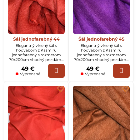
Šál jednofarebný 44
Šál jednofarebný 45
Elegantný vlnený šál s
Elegantný vlnený šál s
hodvábom z Kašmíru
hodvábom z Kašmíru
jednofarebný s rozmerom
jednofarebný s rozmerom
70x200cm vhodný pre dámy
70x200cm vhodný pre dámy
aj pánov
aj pánov
49 €
49 €
Vypredané
Vypredané