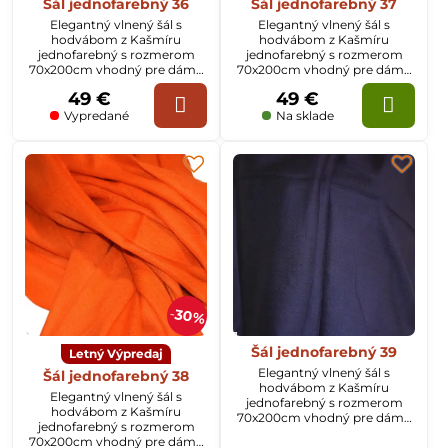
Šál jednofarebný 36
Šál jednofarebný 37
Elegantný vlnený šál s
Elegantný vlnený šál s
hodvábom z Kašmíru
hodvábom z Kašmíru
jednofarebný s rozmerom
jednofarebný s rozmerom
70x200cm vhodný pre dámy
70x200cm vhodný pre dámy
aj pánov
aj pánov
49 €
49 €
Vypredané
Na sklade
30%
Šál jednofarebný 39
Letný Výpredaj
Elegantný vlnený šál s
Šál jednofarebný 38
hodvábom z Kašmíru
Elegantný vlnený šál s
jednofarebný s rozmerom
hodvábom z Kašmíru
70x200cm vhodný pre dámy
jednofarebný s rozmerom
aj pánov
70x200cm vhodný pre dámy