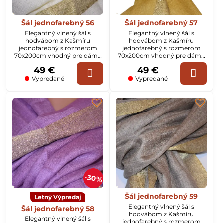
Šál jednofarebný 56
Šál jednofarebný 57
Elegantný vlnený šál s
Elegantný vlnený šál s
hodvábom z Kašmíru
hodvábom z Kašmíru
jednofarebný s rozmerom
jednofarebný s rozmerom
70x200cm vhodný pre dámy
70x200cm vhodný pre dámy
aj pánov. Na šále sú okraje
aj pánov. Na šále sú okraje
49 €
49 €
tkané v zlatej farbe.
tkané v zlatej farbe.
Vypredané
Vypredané
30%
Šál jednofarebný 59
Letný Výpredaj
Elegantný vlnený šál s
Šál jednofarebný 58
hodvábom z Kašmíru
Elegantný vlnený šál s
jednofarebný s rozmerom