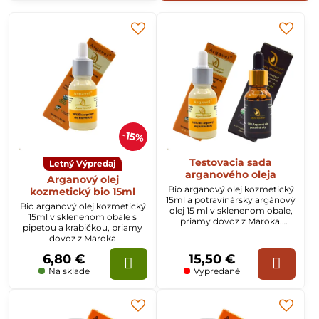
Arganový olej
neobsahuje žiadne chemické látky ani iné
pridané zložky okrem čistého vylisovaného prírodného
arganového oleja
.
Vyskúšajte starostlivosť o Vašu pleť, vlasy a celé telo s
prírodnými olejmi, ktoré dokonale nahrádzajú rôzne
kozmetické prípravky. Pri použití stačí úplne jedna, alebo
dve kvapky
arganového oleja
.
15%
Testovacia sada
Letný Výpredaj
arganového oleja
Arganový olej
Bio arganový olej kozmetický
kozmetický bio 15ml
15ml a potravinársky argánový
Bio arganový olej kozmetický
olej 15 ml v sklenenom obale,
15ml v sklenenom obale s
priamy dovoz z Maroka.
pipetou a krabičkou, priamy
Vyskúšajte arganový olej v
dovoz z Maroka
menšom balení.
6,80 €
15,50 €
Na sklade
Vypredané