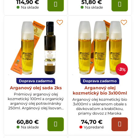
114,90 €
51,80 €
Na sklade
Na sklade
3%
Doprava zadarmo
Doprava zadarmo
Arganový olej sada 2ks
Arganový olej
kozmetický bio 3x100ml
Prémiový arganový olej
kozmetický 100ml a organický
Arganový olej kozmetický bio
arganový olej potravinársky
3x100ml v sklenenom obale s
250ml. Argánový olej lisovaný
dávkovačom a krabičkou,
za studena z výberových
priamy dovoz z Maroka
plodov stromu argania
60,80 €
74,70 €
spinosa.
Na sklade
Vypredané