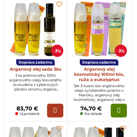
3%
3%
Doprava zadarmo
Doprava zadarmo
Arganový olej sada 3ks
Arganový olej
kozmetický 100ml bio,
3 ks prémiového 100%
ruža a eukalyptus
arganového oleja lisovaného
za studena z výberových
Set 3 kusov bio argánového
plodov stromu argania
oleja vyrobeného priamo v
spinosa.
Maroku, arganový olej
kozmetický, arganový olej s
ružou a arganový olej s
83,70 €
74,70 €
eukalyptovým olejom. Krásna
pleť a zdravé vlasy s
Vypredané
Na sklade
argánovým olejom.