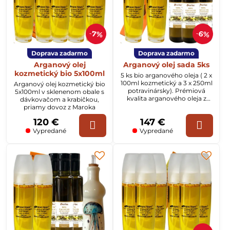
7%
6%
Doprava zadarmo
Doprava zadarmo
Arganový olej
Arganový olej sada 5ks
kozmetický bio 5x100ml
5 ks bio arganového oleja ( 2 x
100ml kozmetický a 3 x 250ml
Arganový olej kozmetický bio
potravinársky). Prémiová
5x100ml v sklenenom obale s
kvalita arganového oleja z
dávkovačom a krabičkou,
výberových plodov stromu
priamy dovoz z Maroka
argania spinosa.
120 €
147 €
Vypredané
Vypredané