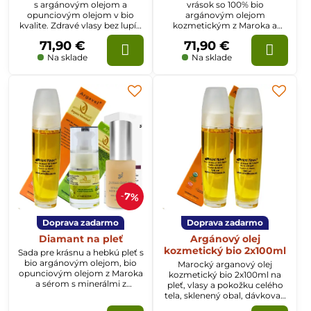
s argánovým olejom a
vrások so 100% bio
opunciovým olejom v bio
argánovým olejom
kvalite. Zdravé vlasy bez lupín
kozmetickým z Maroka a
a krásna pleť s olejmi z
sérom na očné vrásky s
71,90 €
71,90 €
Maroka.
minerálmi z Mŕtveho mora.
Na sklade
Na sklade
7%
Doprava zadarmo
Doprava zadarmo
Diamant na pleť
Argánový olej
kozmetický bio 2x100ml
Sada pre krásnu a hebkú pleť s
bio argánovým olejom, bio
Marocký arganový olej
opunciovým olejom z Maroka
kozmetický bio 2x100ml na
a sérom s minerálmi z
pleť, vlasy a pokožku celého
Mŕtveho mora z Jordánska.
tela, sklenený obal, dávkovač
Pohladenie pre vašu pleť.
a krabička.