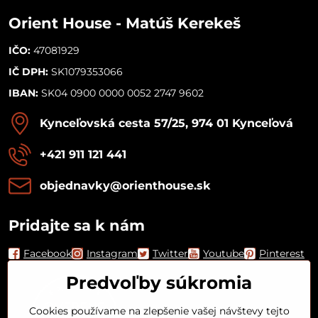
Orient House - Matúš Kerekeš
IČO:
47081929
IČ DPH:
SK1079353066
IBAN:
SK04 0900 0000 0052 2747 9602
Kynceľovská cesta 57/25, 974 01 Kynceľová
+421 911 121 441
objednavky​@orienthouse​.sk
Pridajte sa k nám
Facebook
Instagram
Twitter
Youtube
Pinterest
Predvoľby súkromia
Cookies používame na zlepšenie vašej návštevy tejto