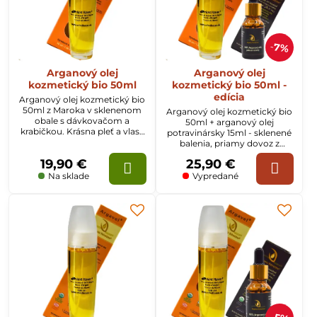
7%
Arganový olej
Arganový olej
kozmetický bio 50ml
kozmetický bio 50ml -
edícia
Arganový olej kozmetický bio
50ml z Maroka v sklenenom
Arganový olej kozmetický bio
obale s dávkovačom a
50ml + arganový olej
krabičkou. Krásna pleť a vlasy
potravinársky 15ml - sklenené
s arganovým olejom.
balenia, priamy dovoz z
Maroka
19,90 €
25,90 €
Na sklade
Vypredané