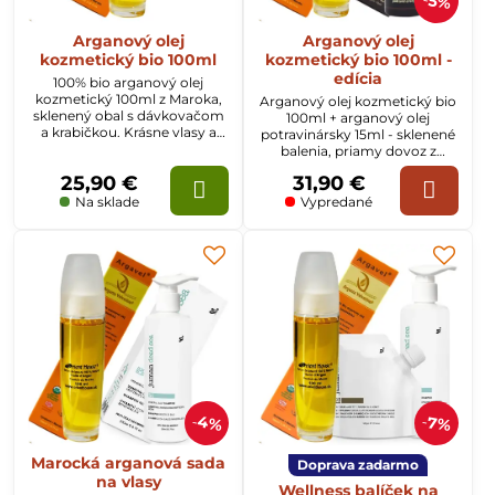
5%
Arganový olej
Arganový olej
kozmetický bio 100ml
kozmetický bio 100ml -
edícia
100% bio arganový olej
kozmetický 100ml z Maroka,
Arganový olej kozmetický bio
sklenený obal s dávkovačom
100ml + arganový olej
a krabičkou. Krásne vlasy a
potravinársky 15ml - sklenené
pleť s argánovým olejom.
balenia, priamy dovoz z
Maroka
25,90 €
31,90 €
Na sklade
Vypredané
4%
7%
Marocká arganová sada
Doprava zadarmo
na vlasy
Wellness balíček na