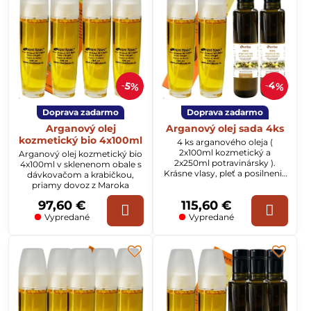
4%
5%
Doprava zadarmo
Doprava zadarmo
Arganový olej
Arganový olej sada 4ks
kozmetický bio 4x100ml
4 ks arganového oleja (
2x100ml kozmetický a
Arganový olej kozmetický bio
2x250ml potravinársky ).
4x100ml v sklenenom obale s
Krásne vlasy, pleť a posilnenie
dávkovačom a krabičkou,
imunitného systému s
priamy dovoz z Maroka
argánovým olejom.
97,60 €
115,60 €
Vypredané
Vypredané