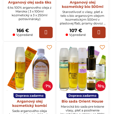
Arganový olej sada 6ks
Arganový olej
kozmetický bio 500ml
6 ks 100% arganového oleja z
Maroka ( 3 x 100ml
Starostlivosť o vlasy, pleť a
kozmetický a 3 x 250ml
telo s bio arganovým olejom
potravinársky)
kozmetickým 500ml v
plastovej fľaši, priamy dovoz z
Maroka.
166 €
107 €
Vypredané
Vypredané
10%
7%
Doprava zadarmo
Doprava zadarmo
Arganový olej
Bio sada Orient House
kozmetický kombi
Marocká bio sada pre krásne
vlasy, pleť a posilnenie
Sada arganového oleja