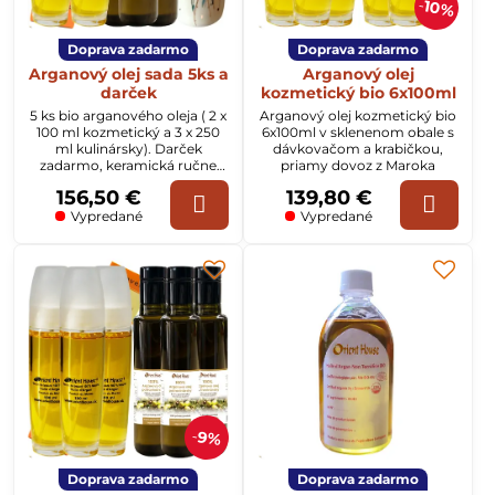
10%
Doprava zadarmo
Doprava zadarmo
Arganový olej sada 5ks a
Arganový olej
darček
kozmetický bio 6x100ml
5 ks bio arganového oleja ( 2 x
Arganový olej kozmetický bio
100 ml kozmetický a 3 x 250
6x100ml v sklenenom obale s
ml kulinársky). Darček
dávkovačom a krabičkou,
zadarmo, keramická ručne
priamy dovoz z Maroka
maľovaná nádoba na olej z
156,50 €
139,80 €
Malorky.
Vypredané
Vypredané
9%
Doprava zadarmo
Doprava zadarmo