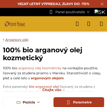
✕
VEĽKÝ LETNÝ VÝPREDAJ, ZĽAVY DO -70%
Panel používateľa
Arganový olej
100% bio arganový olej
kozmetický
100% bio
arganový olej kozmetický
na vonkajšie použitie,
lisovaný za studena priamo v Maroku. Starostlivosť o vlasy,
pleť a celé telo s
arganovým olejom
.
Extra panenský
bio arganový olej
lisovaný za studena z
Čítajte viac
výberových plodov stromu argania spinosa, vyrobený,
plnený a balený výhradne priamo v
Maroku
v ženskej
manufaktúre v prísne hygienických podmienkach.
Pozícia
Parametre