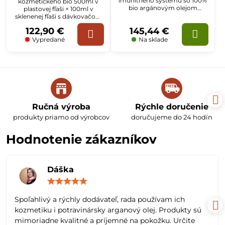
imunitného systému so 100%
kozmetického bio 500ml v
bio argánovým olejom
plastovej fľaši + 100ml v
kozmetickým, arganovým
sklenenej fľaši s dávkovačom
olejom potravinárskym a
a krabičkou.
122,90 €
145,44 €
opunciovým olejom z Maroka.
Vypredané
Na sklade
Ručná výroba
Rýchle doručenie
produkty priamo od výrobcov
doručujeme do 24 hodín
Hodnotenie zákazníkov
Dáška
Hodnotenie:
5
/
Spoľahlivý a rýchly dodávateľ, rada používam ich
5
kozmetiku i potravinársky arganový olej. Produkty sú
mimoriadne kvalitné a príjemné na pokožku. Určite