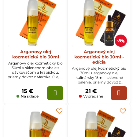
8%
Arganovy olej
Arganový olej
kozmetický bio 30ml
kozmetický bio 30ml -
edícia
Arganový olej kozmetický bio
30ml v sklenenom obale s
Arganový olej kozmetický bio
dávkovačom a krabičkou,
30ml + arganový olej
priamy dovoz z Maroka. Olej je
kulinársky 15ml - sklenené
určený na vlasy, pleť a celé
balenia, priamy dovoz z
telo.
Maroka
15 €
21 €
Na sklade
Vypredané