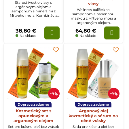
Starostlivosť o vlasy s
vlasy
argánovým olejom a
Wellness balíček so
šampónom s minerálmi z
šampónom a bahennou
Mŕtveho mora. Kombinácia
maskou z Mŕtveho mora a
pre krásne vlasy bez lupín.
arganovým olejom
kozmetickým, aby boli vlasy
38,80 €
64,80 €
krásne a zdravé. Vlasy bez
lupín s argánovým olejom.
Na sklade
Na sklade
4%
4%
Doprava zadarmo
Doprava zadarmo
Kozmetický set s
Arganový olej
opunciovým a
kozmetický a sérum na
arganovým olejom
očné vrásky
Set pre krásnu pleť bez vrások
Sada pre krásnu pleť bez