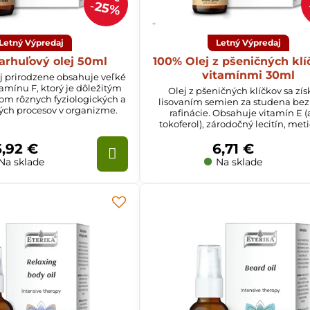
25%
Letný Výpredaj
Letný Výpredaj
rhuľový olej 50ml
100% Olej z pšeničných klí
vitamínmi 30ml
j prirodzene obsahuje veľké
amínu F, ktorý je dôležitým
Olej z pšeničných klíčkov sa zí
om rôznych fyziologických a
lisovaním semien za studena bez
ch procesov v organizme.
rafinácie. Obsahuje vitamín E (a
tokoferol), zárodočný lecitín, met
mikroelementy.
5,92 €
6,71 €
Na sklade
Na sklade