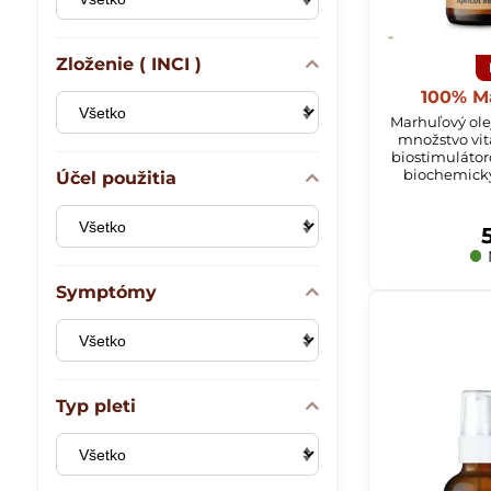
Zloženie ( INCI )
100% Ma
Marhuľový ole
množstvo vit
biostimulátor
biochemický
Účel použitia
Symptómy
Typ pleti