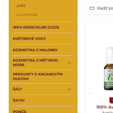
jedlé
Radiť p
kozmetické
100% ESENCIÁLNE OLEJE
KVETINOVÉ VODY
KOZMETIKA Z MALORKY
KOZMETIKA Z MŔTVEHO
MORA
PRODUKTY S ARGANOVÝM
OLEJOM
ŠÁLY
ŠATKY
100% Av
PONČÁ
Avokád