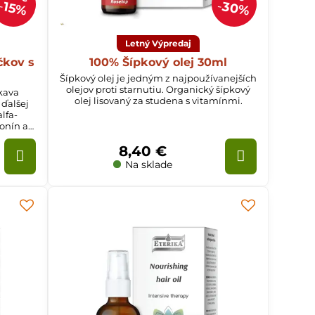
30%
15%
Letný Výpredaj
čkov s
100% Šípkový olej 30ml
Šípkový olej je jedným z najpoužívanejších
olejov proti starnutiu. Organický šípkový
skava
olej lisovaný za studena s vitamínmi.
 ďalšej
lfa-
ionín a
8,40 €
Na sklade