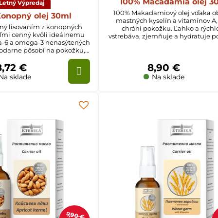
100% Macadamia olej 3
Letný Výpredaj
100% Makadamiový olej vďaka 
onopný olej 30ml
mastných kyselín a vitamínov A, 
aný lisovaním z konopných
chráni pokožku. Ľahko a rýchl
eľmi cenný kvôli ideálnemu
vstrebáva, zjemňuje a hydratuje p
-6 a omega-3 nenasýtených
Pôsobí regeneračne, reguluje vylu
hodarne pôsobí na pokožku,
tukov.
vlasy a nechty.
8,72 €
8,90 €
Na sklade
Na sklade
7,90 €