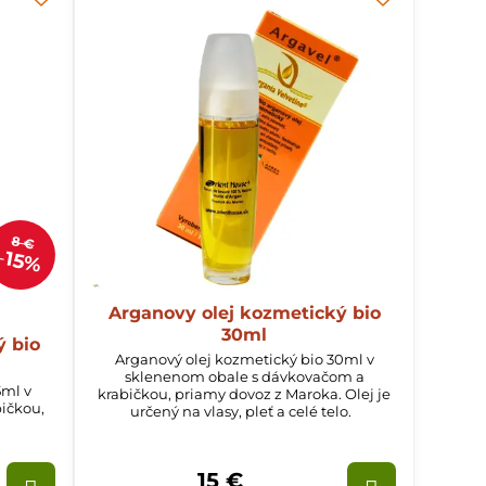
8 €
15%
Arganovy olej kozmetický bio
30ml
ý bio
Arganový olej kozmetický bio 30ml v
sklenenom obale s dávkovačom a
5ml v
krabičkou, priamy dovoz z Maroka. Olej je
bičkou,
určený na vlasy, pleť a celé telo.
15 €