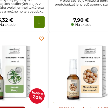
V pleti zadržuje vlhkosť a po
jších rastlinných olejov v
predchádzať jej predčasnému sta
aka svojej jemnej textúre sa
Odporúčame na normálnu, mas
áva a možno ho terapeuticky
zrelú pokožku.
ť pri mnohých kožných
6,32 €
7,90 €
ťažkostiach.
Na sklade
Na sklade
10,90 €
20%