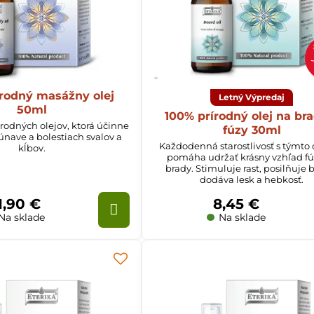
rodný masážny olej
Letný Výpredaj
50ml
100% prírodný olej na br
ov, ktorá účinne
fúzy 30ml
nave a bolestiach svalov a
Každodenná starostlivosť s týmto
kĺbov.
pomáha udržať krásny vzhľad fú
brady. Stimuluje rast, posilňuje 
dodáva lesk a hebkosť.
1,90 €
8,45 €
Na sklade
Na sklade