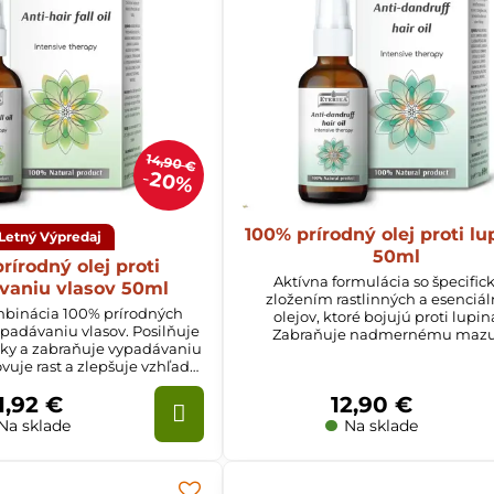
14,90 €
20%
100% prírodný olej proti l
Letný Výpredaj
50ml
rírodný olej proti
Aktívna formulácia so špecifi
vaniu vlasov 50ml
zložením rastlinných a esenciá
binácia 100% prírodných
olejov, ktoré bojujú proti lupi
ypadávaniu vlasov. Posilňuje
Zabraňuje nadmernému mazu
nky a zabraňuje vypadávaniu
pokožke hlavy, odstraňuje známky
vuje rast a zlepšuje vzhľad
zabraňuje ich opätovnému výsk
je pružnosť, hebkosť, lesk a
1,92 €
12,90 €
vitalitu vlasov.
Na sklade
Na sklade