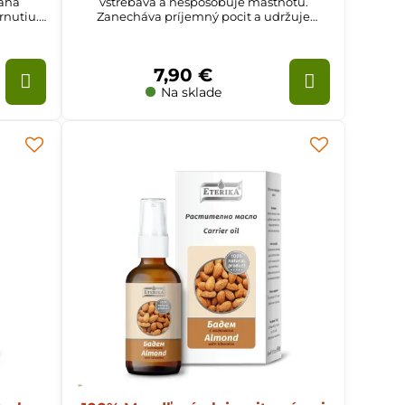
máha
vstrebáva a nespôsobuje mastnotu.
rnutiu.
Zanecháva príjemný pocit a udržuje
tnú a
vlhkosť v pokožke.
7,90 €
Na sklade