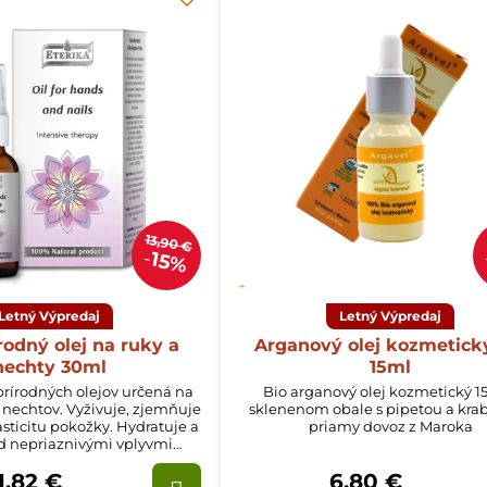
13,90 €
15%
Letný Výpredaj
Letný Výpredaj
rodný olej na ruky a
Arganový olej kozmetick
nechty 30ml
15ml
rírodných olejov určená na
Bio arganový olej kozmetický 1
 nechtov. Vyživuje, zjemňuje
sklenenom obale s pipetou a kra
sticitu pokožky. Hydratuje a
priamy dovoz z Maroka
ed nepriaznivými vplyvmi
osilňuje a zabraňuje lámaniu
1,82 €
6,80 €
nechtov.