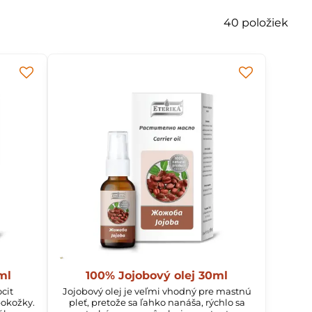
40
položiek
ml
100% Jojobový olej 30ml
cit
Jojobový olej je veľmi vhodný pre mastnú
pokožky.
pleť, pretože sa ľahko nanáša, rýchlo sa