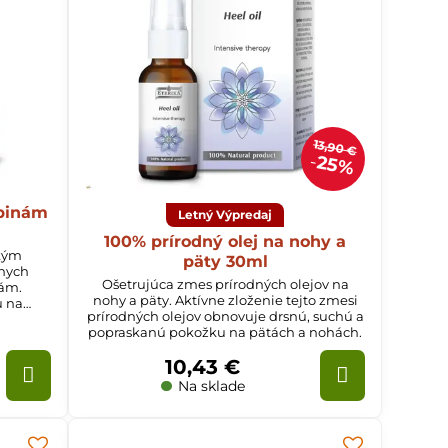
13,90 €
25%
upinám
Letný Výpredaj
100% prírodný olej na nohy a
ckým
päty 30ml
lnych
Ošetrujúca zmes prírodných olejov na
nám.
nohy a päty. Aktívne zloženie tejto zmesi
 na
prírodných olejov obnovuje drsnú, suchú a
 lupín a
popraskanú pokožku na pätách a nohách.
ytu.
10,43 €
Na sklade