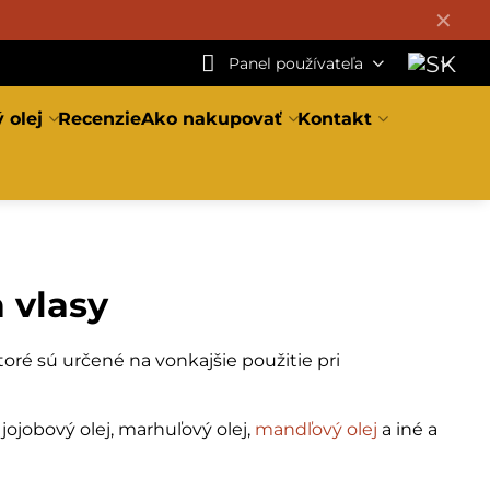
✕
Panel používateľa
 olej
Recenzie
Ako nakupovať
Kontakt
a vlasy
oré sú určené na vonkajšie použitie pri
, jojobový olej, marhuľový olej,
mandľový olej
a iné a