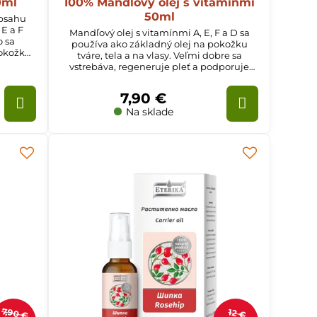
0ml
100% Mandľový olej s vitamínmi
50ml
obsahu
E a F
Mandľový olej s vitamínmi A, E, F a D sa
o sa
používa ako základný olej na pokožku
okožku.
tváre, tela a na vlasy. Veľmi dobre sa
čovanie
vstrebáva, regeneruje pleť a podporuje
syntézu kožného kolagénu.
7,90 €
Na sklade
7,90 €
12 €