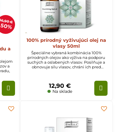
16,90 €
50%
100% prírodný vyživujúci olej na
vlasy 50ml
adu a
Špeciálne vybraná kombinácia 100%
prírodných olejov ako výživa na podporu
 olejom
suchých a oslabených vlasov. Posilňuje a
zov a
obnovuje silu vlasov, chráni ich pred
bradu,
vysušením a lámaním. Olej vlasy
revitalizuje a dodáva im hustotu.
12,90 €
Na sklade