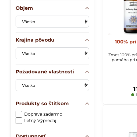
Objem
Krajina pôvodu
100% prí
Zmes 100% prírodných olej
pomáha pri ú
Požadované vlastnosti
1
Produkty so štítkom
Doprava zadarmo
Letný Výpredaj
Dostupnosť