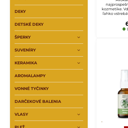
najprospešne
kozmetike. Vď
DEKY
ľahko vstreb
aplikova
DETSKÉ DEKY
ŠPERKY
SUVENÍRY
KERAMIKA
AROMALAMPY
VONNÉ TYČINKY
DARČEKOVÉ BALENIA
VLASY
PLEŤ