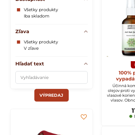
Všetky produkty
Iba skladom
Zľava
Všetky produkty
V zľave
Hľadať text
100% p
Prehľadať
vypadá
výsledky
Účinná kom
filtra
olejov proti v
VÝPREDAJ
vlasové korie
fulltextom
vlasov. Obno
vlasov. Obnovu
1