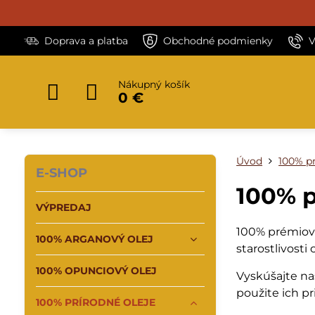
Doprava a platba
Obchodné podmienky
V
Nákupný košík
0 €
Úvod
100% pr
E-SHOP
100% p
VÝPREDAJ
100% prémiové 
100% ARGANOVÝ OLEJ
starostlivosti 
100% OPUNCIOVÝ OLEJ
Vyskúšajte na
použite ich pr
100% PRÍRODNÉ OLEJE