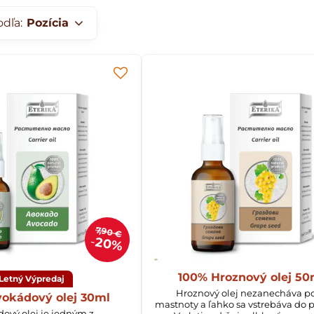
odľa:
Pozícia
7,90 €
20%
100% Hroznový olej 50
Letný Výpredaj
Hroznový olej nezanecháva po
okádový olej 30ml
mastnoty a ľahko sa vstrebáva do 
ový olej je jedným z