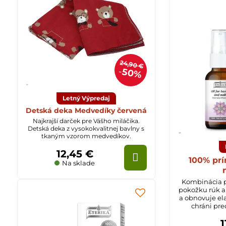
24,90 €
50%
Letný Výpredaj
Detská deka Medvedíky červená
Najkrajší darček pre Vášho miláčika.
Detská deka z vysokokvalitnej bavlny s
tkaným vzorom medvedíkov.
12,45 €
100% prí
Na sklade
Kombinácia p
pokožku rúk a
a obnovuje ela
chráni pr
prostredia. P
1