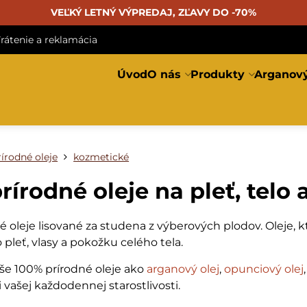
VEĽKÝ LETNÝ VÝPREDAJ, ZĽAVY DO -70%
rátenie a reklamácia
Úvod
O nás
Produkty
Arganový
írodné oleje
kozmetické
rírodné oleje na pleť, telo 
oleje lisované za studena z výberových plodov. Oleje, kt
o pleť, vlasy a pokožku celého tela.
še 100% prírodné oleje ako
arganový olej
,
opunciový olej
i vašej každodennej starostlivosti.