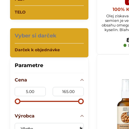
100% K
TELO
Olej získav
semien je v
obsahu omega
kyselín. Bla
Vyber si darček
Darček k objednávke
Parametre
Cena
Od:
Do:
Výrobca