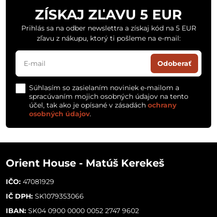
ZÍSKAJ ZĽAVU 5 EUR
Prihlás sa na odber newslettra a získaj kód na 5 EUR
zľavu z nákupu, ktorý ti pošleme na e-mail:
Odoberať
Súhlasím so zasielaním noviniek e-mailom a
spracúvaním mojich osobných údajov na tento
účel, tak ako je opísané v zásadách
ochrany
osobných údajov
.
Orient House - Matúš Kerekeš
IČO:
47081929
IČ DPH:
SK1079353066
IBAN:
SK04 0900 0000 0052 2747 9602