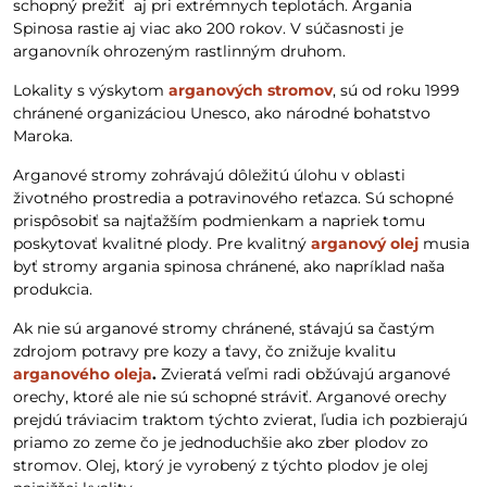
schopný prežiť aj pri extrémnych teplotách. Argania
Spinosa rastie aj viac ako 200 rokov. V súčasnosti je
arganovník ohrozeným rastlinným druhom.
Lokality s výskytom
arganových stromov
, sú od roku 1999
chránené organizáciou Unesco, ako národné bohatstvo
Maroka.
Arganové stromy zohrávajú dôležitú úlohu v oblasti
životného prostredia a potravinového reťazca. Sú schopné
prispôsobiť sa najťažším podmienkam a napriek tomu
poskytovať kvalitné plody. Pre kvalitný
arganový olej
musia
byť stromy argania spinosa chránené, ako napríklad naša
produkcia.
Ak nie sú arganové stromy chránené, stávajú sa častým
zdrojom potravy pre kozy a ťavy, čo znižuje kvalitu
arganového oleja
.
Zvieratá veľmi radi obžúvajú arganové
orechy, ktoré ale nie sú schopné stráviť. Arganové orechy
prejdú tráviacim traktom týchto zvierat, ľudia ich pozbierajú
priamo zo zeme čo je jednoduchšie ako zber plodov zo
stromov. Olej, ktorý je vyrobený z týchto plodov je olej