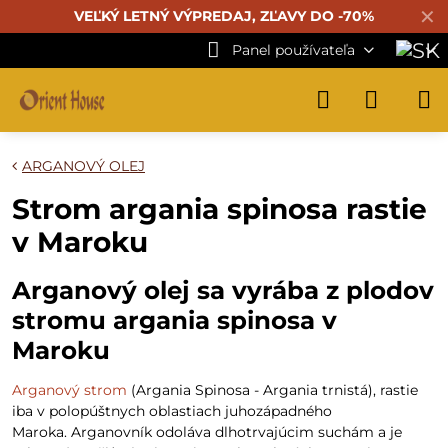
✕
VEĽKÝ LETNÝ VÝPREDAJ, ZĽAVY DO -70%
Panel používateľa
ARGANOVÝ OLEJ
Strom argania spinosa rastie
v Maroku
Arganový olej sa vyrába z plodov
stromu argania spinosa v
Maroku
Arganový strom
(Argania Spinosa - Argania trnistá), rastie
iba v polopúštnych oblastiach juhozápadného
Maroka. Arganovník odoláva dlhotrvajúcim suchám a je