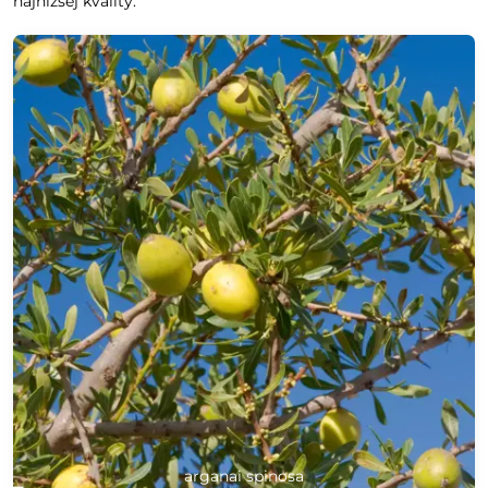
najnižšej kvality.
arganai spinosa