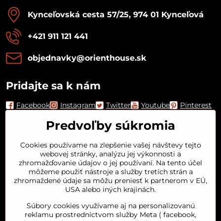
Kynceľovská cesta 57/25, 974 01 Kynceľová
+421 911 121 441
objednavky​@orienthouse​.sk
Pridajte sa k nám
Facebook
Instagram
Twitter
Youtube
Pinterest
Predvoľby súkromia
Cookies používame na zlepšenie vašej návštevy tejto
webovej stránky, analýzu jej výkonnosti a
zhromažďovanie údajov o jej používaní. Na tento účel
môžeme použiť nástroje a služby tretích strán a
zhromaždené údaje sa môžu preniesť k partnerom v EÚ,
USA alebo iných krajinách.
Orient House
Súbory cookies využívame aj na personalizovanú
reklamu prostredníctvom služby Meta ( facebook,