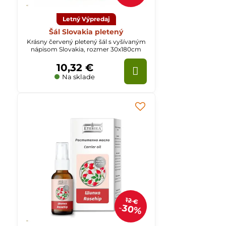
Letný Výpredaj
Šál Slovakia pletený
Krásny červený pletený šál s vyšívaným
nápisom Slovakia, rozmer 30x180cm
10,32 €
Na sklade
12 €
30%