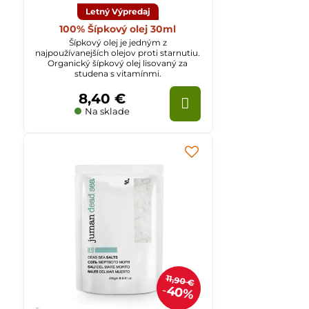
Letný Výpredaj
100% Šípkový olej 30ml
Šípkový olej je jedným z
najpoužívanejších olejov proti starnutiu.
Organický šípkový olej lisovaný za
studena s vitamínmi.
8,40 €
Na sklade
11,90 €
40%