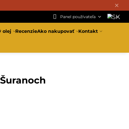
✕
Panel používateľa
 olej
Recenzie
Ako nakupovať
Kontakt
 Šuranoch