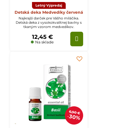
Letný Výpredaj
Detská deka Medvedíky červená
Najkrajší darček pre Vášho miláčika.
Detská deka z vysokokvalitnej bavlny s
tkaným vzorom medvedíkov.
12,45 €
Na sklade
6,90 €
30%