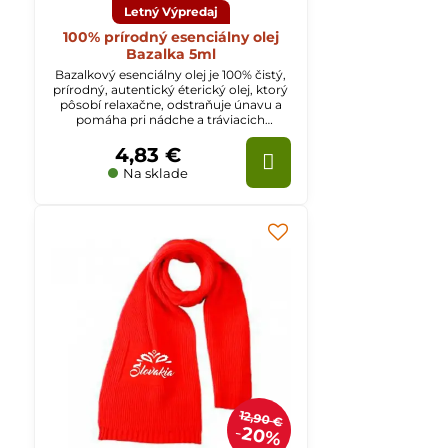
Letný Výpredaj
100% prírodný esenciálny olej
Bazalka 5ml
Bazalkový esenciálny olej je 100% čistý,
prírodný, autentický éterický olej, ktorý
pôsobí relaxačne, odstraňuje únavu a
pomáha pri nádche a tráviacich
ťažkostiach.
4,83 €
Na sklade
12,90 €
20%