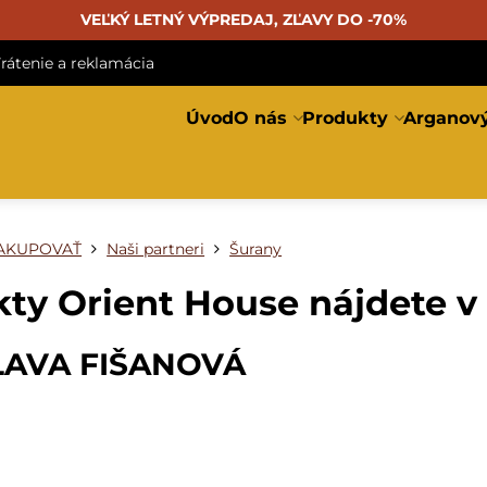
VEĽKÝ LETNÝ VÝPREDAJ, ZĽAVY DO -70%
rátenie a reklamácia
Úvod
O nás
Produkty
Arganový
AKUPOVAŤ
Naši partneri
Šurany
ty Orient House nájdete v
LAVA FIŠANOVÁ