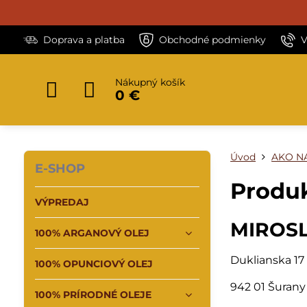
Doprava a platba
Obchodné podmienky
V
Nákupný košík
0 €
Úvod
AKO N
E-SHOP
Produk
VÝPREDAJ
MIROS
100% ARGANOVÝ OLEJ
Duklianska 17
100% OPUNCIOVÝ OLEJ
942 01 Šurany
100% PRÍRODNÉ OLEJE