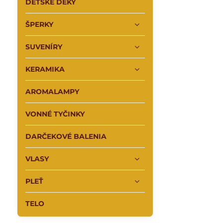
DETSKÉ DEKY
ŠPERKY
SUVENÍRY
KERAMIKA
AROMALAMPY
VONNÉ TYČINKY
DARČEKOVÉ BALENIA
VLASY
PLEŤ
TELO