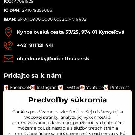
IČO:
47081929
IČ DPH:
SK1079353066
IBAN:
SK04 0900 0000 0052 2747 9602
Kynceľovská cesta 57/25, 974 01 Kynceľová
+421 911 121 441
objednavky​@orienthouse​.sk
Pridajte sa k nám
Facebook
Instagram
Twitter
Youtube
Pinterest
Predvoľby súkromia
Cookies používame na zlepšenie vašej návštevy tejto
webovej stránky, analýzu jej výkonnosti a
zhromažďovanie údajov o jej používaní. Na tento účel
môžeme použiť nástroje a služby tretích strán a
zhromaždené údaje sa môžu preniesť k partnerom v EÚ,