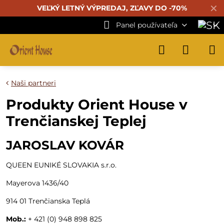
✕
VEĽKÝ LETNÝ VÝPREDAJ, ZĽAVY DO -70%
Panel používateľa
Naši partneri
Produkty Orient House v
Trenčianskej Teplej
JAROSLAV KOVÁR
QUEEN EUNIKÉ SLOVAKIA s.r.o.
Mayerova 1436/40
914 01 Trenčianska Teplá
Mob.:
+ 421 (0) 948 898 825