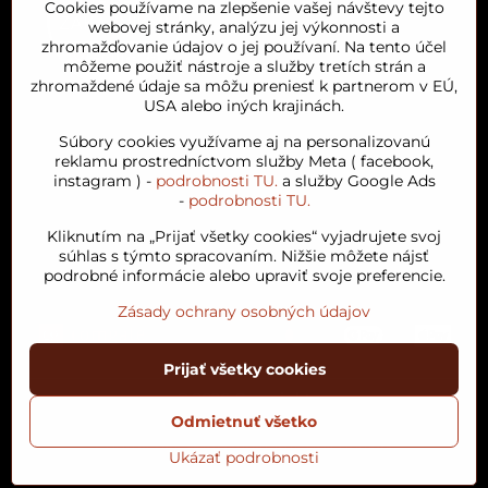
Cookies používame na zlepšenie vašej návštevy tejto
webovej stránky, analýzu jej výkonnosti a
zhromažďovanie údajov o jej používaní. Na tento účel
môžeme použiť nástroje a služby tretích strán a
zhromaždené údaje sa môžu preniesť k partnerom v EÚ,
USA alebo iných krajinách.
Orient House
Súbory cookies využívame aj na personalizovanú
reklamu prostredníctvom služby Meta ( facebook,
instagram ) -
podrobnosti TU.
a služby Google Ads
Arganový olej
-
podrobnosti TU.
Kliknutím na „Prijať všetky cookies“ vyjadrujete svoj
Obľúbené kategórie
súhlas s týmto spracovaním. Nižšie môžete nájsť
podrobné informácie alebo upraviť svoje preferencie.
Zásady ochrany osobných údajov
Prijať všetky cookies
©
2026
Copyright
Odmietnuť všetko
Predvoľby súkromia
Zásady ochrany osobných údajov
Podmienky používania
Stav objednávky
Ukázať podrobnosti
Vytvorené pomocou:
BiznisWeb.sk