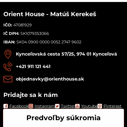
Orient House - Matúš Kerekeš
IČO:
47081929
IČ DPH:
SK1079353066
IBAN:
SK04 0900 0000 0052 2747 9602
Kynceľovská cesta 57/25, 974 01 Kynceľová
+421 911 121 441
objednavky​@orienthouse​.sk
Pridajte sa k nám
Facebook
Instagram
Twitter
Youtube
Pinterest
Predvoľby súkromia