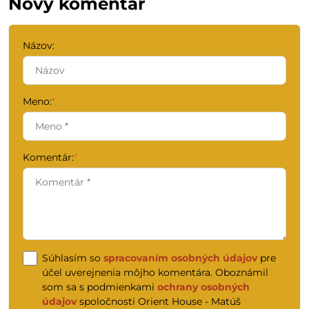
Nový komentár
Názov:
Meno:
*
Komentár:
*
Súhlasím so
spracovaním osobných údajov
pre
účel uverejnenia môjho komentára. Oboznámil
som sa s podmienkami
ochrany osobných
údajov
spoločnosti Orient House - Matúš