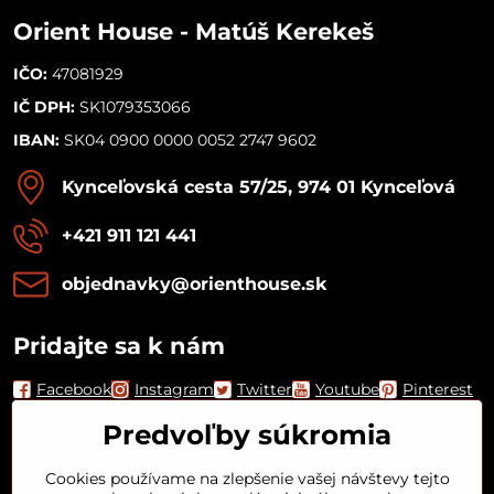
Orient House - Matúš Kerekeš
IČO:
47081929
IČ DPH:
SK1079353066
IBAN:
SK04 0900 0000 0052 2747 9602
Kynceľovská cesta 57/25, 974 01 Kynceľová
+421 911 121 441
objednavky​@orienthouse​.sk
Pridajte sa k nám
Facebook
Instagram
Twitter
Youtube
Pinterest
Predvoľby súkromia
Cookies používame na zlepšenie vašej návštevy tejto