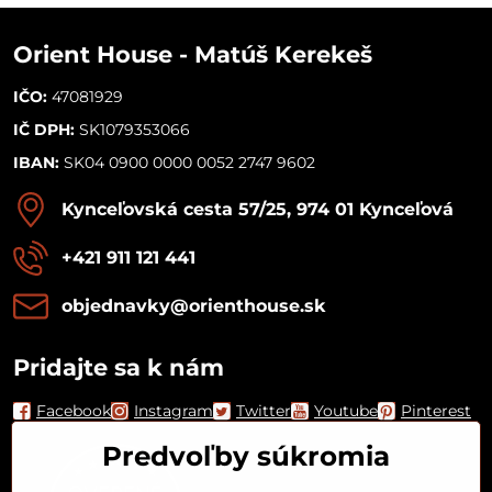
Orient House - Matúš Kerekeš
IČO:
47081929
IČ DPH:
SK1079353066
IBAN:
SK04 0900 0000 0052 2747 9602
Kynceľovská cesta 57/25, 974 01 Kynceľová
+421 911 121 441
objednavky​@orienthouse​.sk
Pridajte sa k nám
Facebook
Instagram
Twitter
Youtube
Pinterest
Predvoľby súkromia