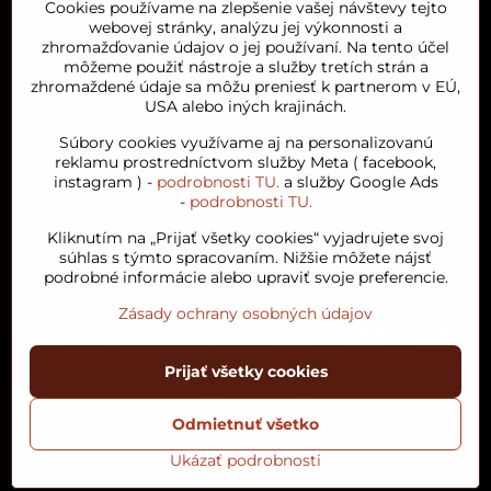
Cookies používame na zlepšenie vašej návštevy tejto
webovej stránky, analýzu jej výkonnosti a
zhromažďovanie údajov o jej používaní. Na tento účel
môžeme použiť nástroje a služby tretích strán a
zhromaždené údaje sa môžu preniesť k partnerom v EÚ,
USA alebo iných krajinách.
Orient House
Súbory cookies využívame aj na personalizovanú
reklamu prostredníctvom služby Meta ( facebook,
instagram ) -
podrobnosti TU.
a služby Google Ads
Arganový olej
-
podrobnosti TU.
Kliknutím na „Prijať všetky cookies“ vyjadrujete svoj
Obľúbené kategórie
súhlas s týmto spracovaním. Nižšie môžete nájsť
podrobné informácie alebo upraviť svoje preferencie.
Zásady ochrany osobných údajov
Prijať všetky cookies
©
2026
Copyright
Odmietnuť všetko
Predvoľby súkromia
Zásady ochrany osobných údajov
Podmienky používania
Stav objednávky
Ukázať podrobnosti
Vytvorené pomocou:
BiznisWeb.sk