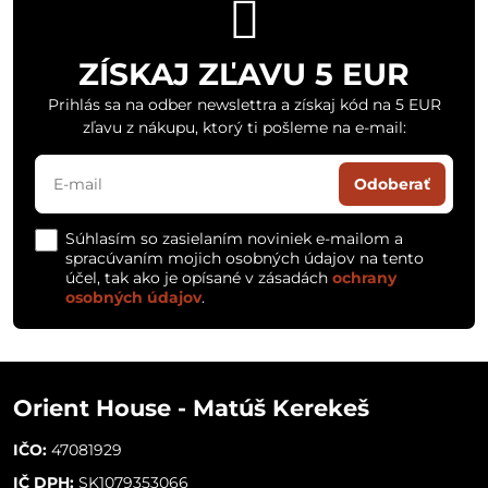
ZÍSKAJ ZĽAVU 5 EUR
Prihlás sa na odber newslettra a získaj kód na 5 EUR
zľavu z nákupu, ktorý ti pošleme na e-mail:
Odoberať
Súhlasím so zasielaním noviniek e-mailom a
spracúvaním mojich osobných údajov na tento
účel, tak ako je opísané v zásadách
ochrany
osobných údajov
.
Orient House - Matúš Kerekeš
IČO:
47081929
IČ DPH:
SK1079353066