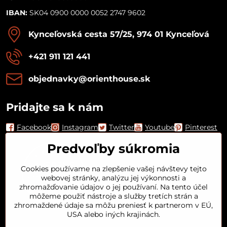
IBAN:
SK04 0900 0000 0052 2747 9602
Kynceľovská cesta 57/25, 974 01 Kynceľová
+421 911 121 441
objednavky​@orienthouse​.sk
Pridajte sa k nám
Facebook
Instagram
Twitter
Youtube
Pinterest
Predvoľby súkromia
Cookies používame na zlepšenie vašej návštevy tejto
webovej stránky, analýzu jej výkonnosti a
zhromažďovanie údajov o jej používaní. Na tento účel
môžeme použiť nástroje a služby tretích strán a
zhromaždené údaje sa môžu preniesť k partnerom v EÚ,
USA alebo iných krajinách.