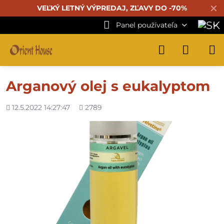
✕
VEĽKÝ LETNÝ VÝPREDAJ, ZĽAVY DO -70%
Panel používateľa
Arganový olej s eukalyptom
Pridané
Počet
12.5.2022 14:27:47
2789
zobrazení