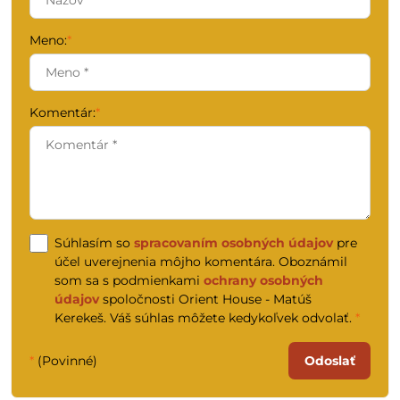
Meno:
*
Komentár:
*
Súhlasím so
spracovaním osobných údajov
pre
účel uverejnenia môjho komentára. Oboznámil
som sa s podmienkami
ochrany osobných
údajov
spoločnosti Orient House - Matúš
Kerekeš. Váš súhlas môžete kedykoľvek odvolať.
*
*
(Povinné)
Odoslať