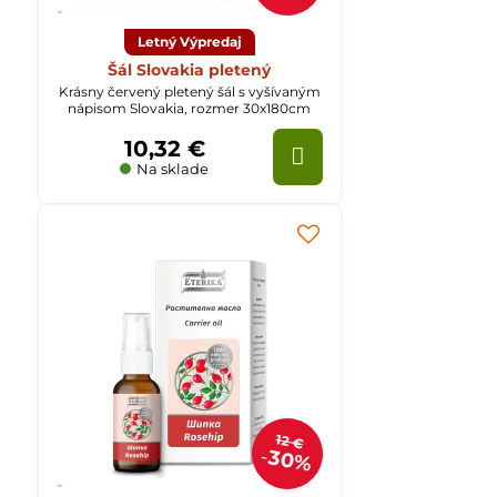
Letný Výpredaj
Šál Slovakia pletený
Krásny červený pletený šál s vyšívaným
nápisom Slovakia, rozmer 30x180cm
10,32 €
Na sklade
12 €
30%