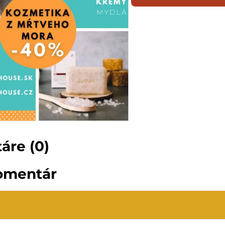
áre (0)
omentár