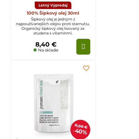
Letný Výpredaj
100% Šípkový olej 30ml
Šípkový olej je jedným z
najpoužívanejších olejov proti starnutiu.
Organický šípkový olej lisovaný za
studena s vitamínmi.
8,40 €
Na sklade
11,90 €
40%