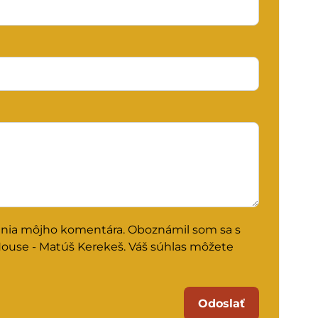
enia môjho komentára. Oboznámil som sa s
House - Matúš Kerekeš. Váš súhlas môžete
Odoslať