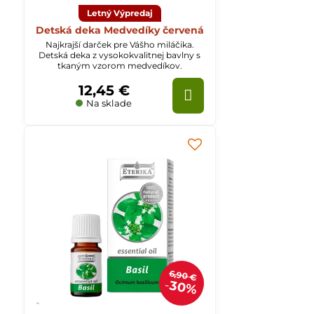
Letný Výpredaj
Detská deka Medvedíky červená
Najkrajší darček pre Vášho miláčika.
Detská deka z vysokokvalitnej bavlny s
tkaným vzorom medvedíkov.
12,45 €
Na sklade
6,90 €
30%