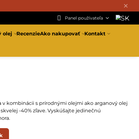
✕
Panel používateľa
 olej
Recenzie
Ako nakupovať
Kontakt
 v kombinácii s prírodnými olejmi ako arganový olej
v skvelej -40% zľave. Vyskúšajte jedinečnú
ora.
k