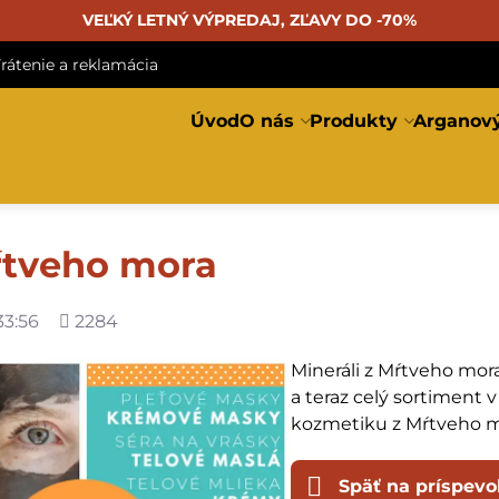
VEĽKÝ LETNÝ VÝPREDAJ, ZĽAVY DO -70%
rátenie a reklamácia
Úvod
O nás
Produkty
Arganový
ŕtveho mora
Počet
33:56
2284
zobrazení
Mineráli z Mŕtveho mora
a teraz celý sortiment 
kozmetiku z Mŕtveho m
Späť na príspevo