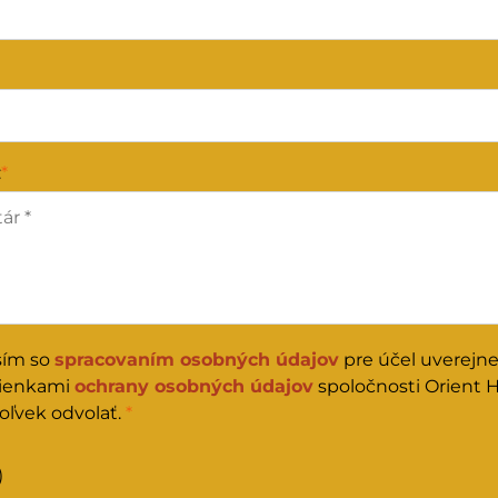
:
*
sím so
spracovaním osobných údajov
pre účel uverejn
ienkami
ochrany osobných údajov
spoločnosti Orient 
oľvek odvolať.
*
)