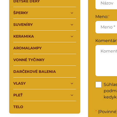
DETSKÉ DEKY
ŠPERKY
Meno:
*
SUVENÍRY
KERAMIKA
Komentár
AROMALAMPY
VONNÉ TYČINKY
DARČEKOVÉ BALENIA
VLASY
Súhla
podm
PLEŤ
kedyk
TELO
*
(Povinné