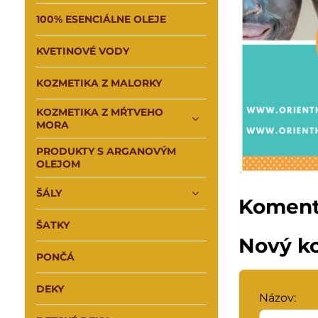
100% ESENCIÁLNE OLEJE
KVETINOVÉ VODY
KOZMETIKA Z MALORKY
KOZMETIKA Z MŔTVEHO
MORA
PRODUKTY S ARGANOVÝM
OLEJOM
ŠÁLY
Koment
ŠATKY
Nový k
PONČÁ
DEKY
Názov: