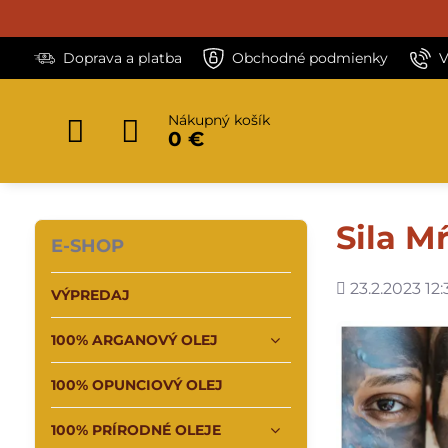
Doprava a platba
Obchodné podmienky
V
Nákupný košík
0 €
Sila M
E-SHOP
Pridané
23.2.2023 12:
VÝPREDAJ
100% ARGANOVÝ OLEJ
100% OPUNCIOVÝ OLEJ
100% PRÍRODNÉ OLEJE