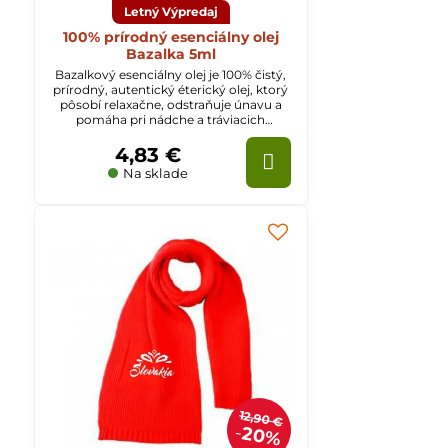
Letný Výpredaj
100% prírodný esenciálny olej
Bazalka 5ml
Bazalkový esenciálny olej je 100% čistý,
prírodný, autentický éterický olej, ktorý
pôsobí relaxačne, odstraňuje únavu a
pomáha pri nádche a tráviacich
ťažkostiach.
4,83 €
Na sklade
12,90 €
20%