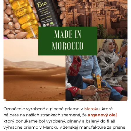
Označenie vyrobené a plnené priamo v
Maroku
, ktoré
nájdete na našich stránkach znamená, že
arganový olej
,
ktorý ponúkame bol vyrobený, plnený a balený do fliaš
výhradne priamo v Maroku v ženskej manufaktúre za prísne