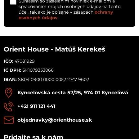
Súhlasím so zasielaním noviniek e-mailom a
spracúvaním mojich osobných údajov na tento
účel, tak ako je opísané v zásadách
ochrany
osobných údajov
.
Orient House - Matúš Kerekeš
IČO:
47081929
IČ DPH:
SK1079353066
IBAN:
SK04 0900 0000 0052 2747 9602
Kynceľovská cesta 57/25, 974 01 Kynceľová
+421 911 121 441
objednavky​@orienthouse​.sk
Pridajte sa k nám