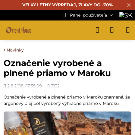
✕
VEĽKÝ LETNÝ VÝPREDAJ, ZĽAVY DO -70%
Panel používateľa
Novinky
Označenie vyrobené a
plnené priamo v Maroku
Pridané
Počet
2.8.2018 07:55:09
3132
zobrazení
Označenie vyrobené a plnené priamo v Maroku znamená, že
arganový olej bol vyrobený výhradne priamo v Maroku.