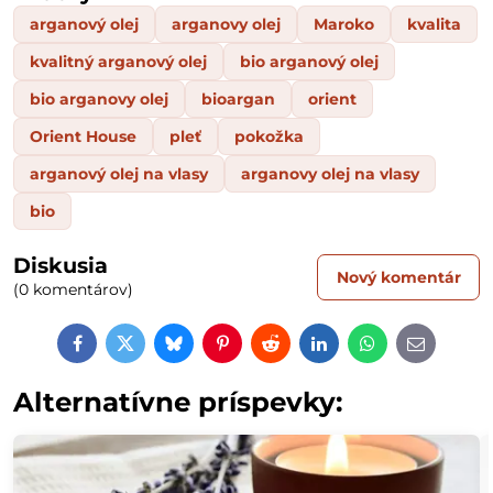
arganový olej
arganovy olej
Maroko
kvalita
kvalitný arganový olej
bio arganový olej
bio arganovy olej
bioargan
orient
Orient House
pleť
pokožka
arganový olej na vlasy
arganovy olej na vlasy
bio
Diskusia
Nový komentár
(0 komentárov)
Facebook
Twitter
Bluesky
Pinterest
Reddit
LinkedIn
WhatsApp
E-
mail
Alternatívne príspevky: