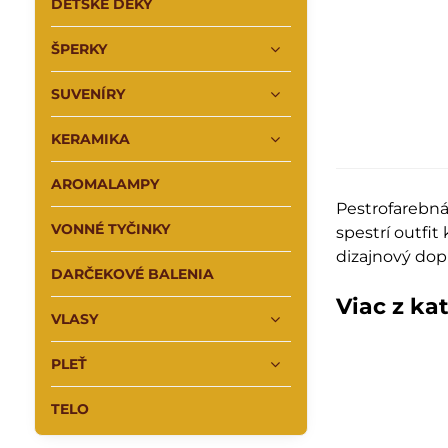
DETSKÉ DEKY
ŠPERKY
SUVENÍRY
KERAMIKA
AROMALAMPY
Pestrofarebn
VONNÉ TYČINKY
spestrí outfi
dizajnový do
DARČEKOVÉ BALENIA
Viac z ka
VLASY
PLEŤ
TELO