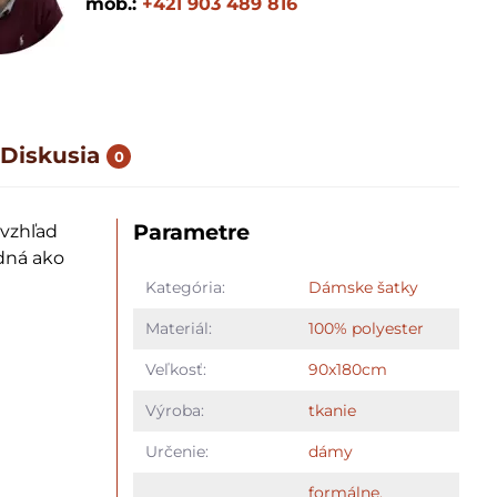
mob.:
+421 903 489 816
Diskusia
0
Parametre
 vzhľad
dná ako
Kategória:
Dámske šatky
Materiál:
100% polyester
Veľkosť:
90x180cm
Výroba:
tkanie
Určenie:
dámy
formálne,