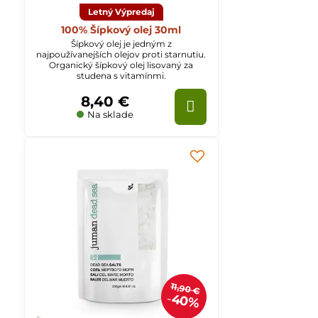
Letný Výpredaj
100% Šípkový olej 30ml
Šípkový olej je jedným z
najpoužívanejších olejov proti starnutiu.
Organický šípkový olej lisovaný za
studena s vitamínmi.
8,40 €
Na sklade
11,90 €
40%