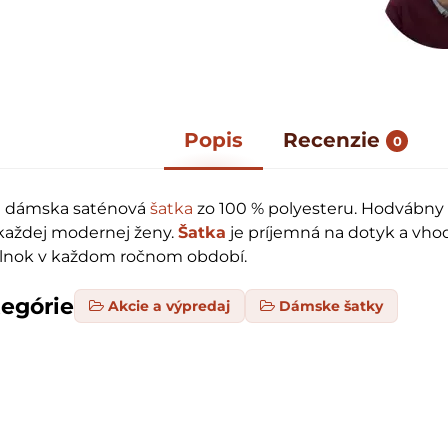
Popis
Recenzie
0
á dámska saténová
šatka
zo 100 % polyesteru. Hodvábny
t každej modernej ženy.
Šatka
je príjemná na dotyk a vho
plnok v každom ročnom období.
tegórie
Akcie a výpredaj
Dámske šatky