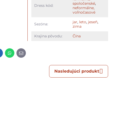
spoločenské
,
Dress kód:
neformálne,
voľnočasové
jar
,
leto
,
jeseň
,
Sezóna:
zima
Krajina pôvodu:
Čína
t
LinkedIn
WhatsApp
E-
mail
Nasledujúci produkt