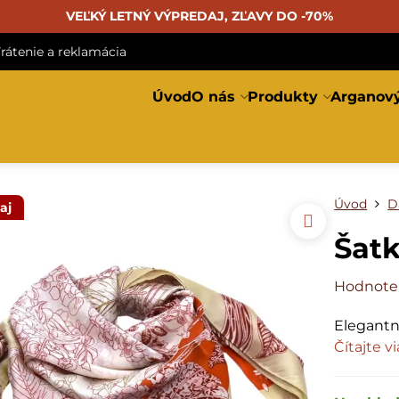
VEĽKÝ LETNÝ VÝPREDAJ, ZĽAVY DO -70%
rátenie a reklamácia
Úvod
O nás
Produkty
Arganový
Úvod
D
aj
Šat
Hodnote
Elegantn
Čítajte v