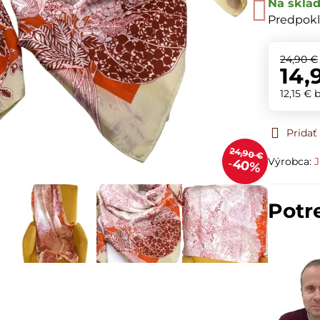
Na skla
Predpokl
24,90 €
14,
12,15 €
Prida
24,90 €
Výrobca:
J
40%
Potr