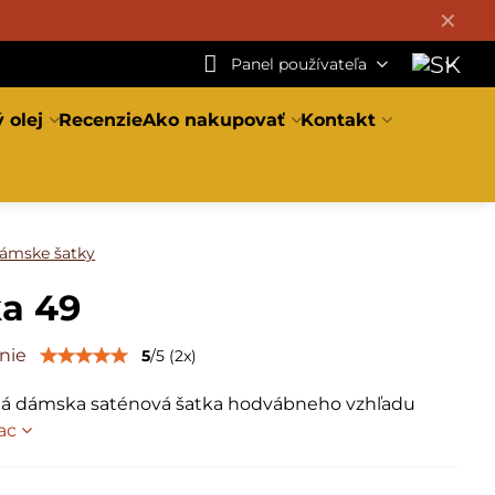
✕
Panel používateľa
 olej
Recenzie
Ako nakupovať
Kontakt
ámske šatky
ka 49
nie
5
/
5
(
2
x)
á dámska saténová šatka hodvábneho vzhľadu
iac