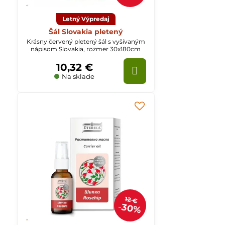
Letný Výpredaj
Šál Slovakia pletený
Krásny červený pletený šál s vyšívaným
nápisom Slovakia, rozmer 30x180cm
10,32 €
Na sklade
12 €
30%