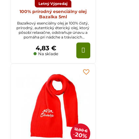
Letný Výpredaj
100% prírodný esenciálny olej
Bazalka 5ml
Bazalkový esenciálny olej je 100% čistý,
prírodný, autentický éterický olej, ktorý
pôsobí relaxačne, odstraňuje únavu a
pomáha pri nádche a tráviacich
ťažkostiach.
4,83 €
Na sklade
12,90 €
20%