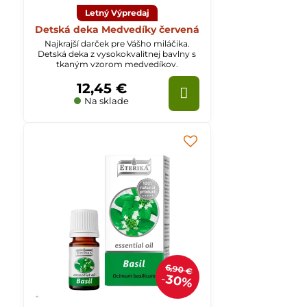
Letný Výpredaj
Detská deka Medvedíky červená
Najkrajší darček pre Vášho miláčika.
Detská deka z vysokokvalitnej bavlny s
tkaným vzorom medvedíkov.
12,45 €
Na sklade
6,90 €
30%