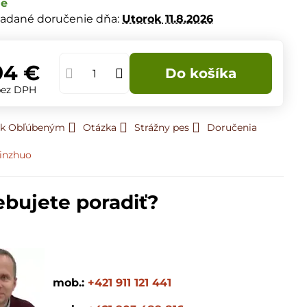
de
adané doručenie dňa:
Utorok
11.8.2026
94 €
Do košíka
bez DPH
ť k Obľúbeným
Otázka
Strážny pes
Doručenia
inzhuo
ebujete poradiť?
mob.:
+421 911 121 441