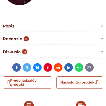
Popis
Recenzie
0
Diskusia
0
Facebook
Twitter
Bluesky
Pinterest
Reddit
LinkedIn
WhatsApp
E-
mail
Predchádzajúci
Nasledujúci produkt
produkt