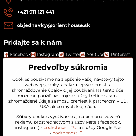
+421 911 121 441
objednavky​@orienthouse​.sk
Pridajte sa k nám
Facebook
Instagram
Twitter
Youtube
Pinterest
Predvoľby súkromia
Cookies používame na zlepšenie vašej návštevy tejto
webovej stránky, analýzu jej výkonnosti a
zhromažďovanie údajov o jej používaní. Na tento účel
môžeme použiť nástroje a služby tretích strán a
zhromaždené údaje sa môžu preniesť k partnerom v EÚ,
USA alebo iných krajinách.
Orient House
Súbory cookies využívame aj na personalizovanú
reklamu prostredníctvom služby Meta ( facebook,
instagram ) -
podrobnosti TU.
a služby Google Ads
Arganový olej
-
podrobnosti TU.