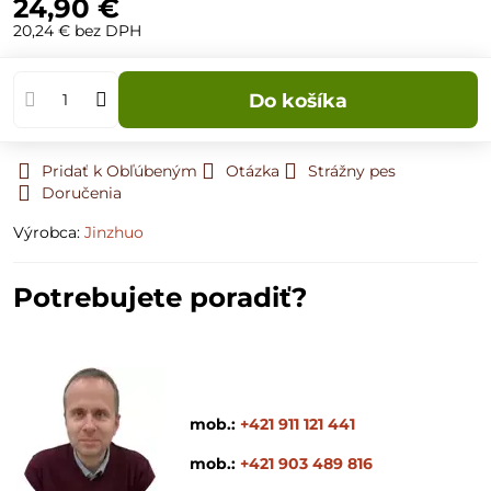
24,90 €
20,24 €
bez DPH
Do košíka
Pridať k Obľúbeným
Otázka
Strážny pes
Doručenia
Výrobca:
Jinzhuo
Potrebujete poradiť?
mob.:
+421 911 121 441
mob.:
+421 903 489 816