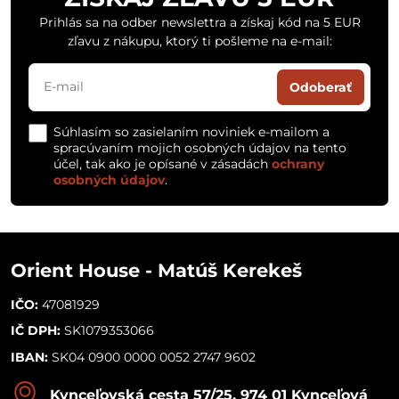
Prihlás sa na odber newslettra a získaj kód na 5 EUR
zľavu z nákupu, ktorý ti pošleme na e-mail:
Odoberať
Súhlasím so zasielaním noviniek e-mailom a
spracúvaním mojich osobných údajov na tento
účel, tak ako je opísané v zásadách
ochrany
osobných údajov
.
Orient House - Matúš Kerekeš
IČO:
47081929
IČ DPH:
SK1079353066
IBAN:
SK04 0900 0000 0052 2747 9602
Kynceľovská cesta 57/25, 974 01 Kynceľová