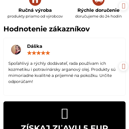
Ručná výroba
Rýchle doručenie
produkty priamo od výrobcov
doručujeme do 24 hodín
Hodnotenie zákazníkov
Dáška
Hodnotenie:
5
/
Spoľahlivý a rýchly dodávateľ, rada používam ich
5
kozmetiku i potravinársky arganový olej. Produkty sú
mimoriadne kvalitné a príjemné na pokožku. Určite
odporúčam!
ZÍSKAJ ZĽAVU 5 EUR