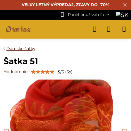
✕
VEĽKÝ LETNÝ VÝPREDAJ, ZĽAVY DO -70%
Panel používateľa
Dámske šatky
Šatka 51
Hodnotenie
5
/
5
(
3
x)