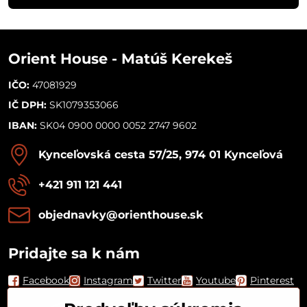
Orient House - Matúš Kerekeš
IČO:
47081929
IČ DPH:
SK1079353066
IBAN:
SK04 0900 0000 0052 2747 9602
Kynceľovská cesta 57/25, 974 01 Kynceľová
+421 911 121 441
objednavky​@orienthouse​.sk
Pridajte sa k nám
Facebook
Instagram
Twitter
Youtube
Pinterest