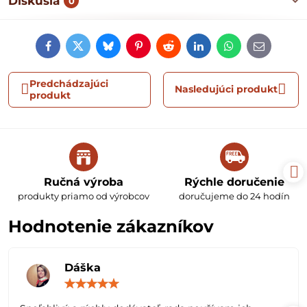
Diskusia
0
Facebook
Twitter
Bluesky
Pinterest
Reddit
LinkedIn
WhatsApp
E-
mail
Predchádzajúci
Nasledujúci produkt
produkt
Ručná výroba
Rýchle doručenie
produkty priamo od výrobcov
doručujeme do 24 hodín
Hodnotenie zákazníkov
Dáška
Hodnotenie:
5
/