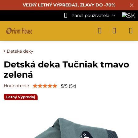
✕
VEĽKÝ LETNÝ VÝPREDAJ, ZĽAVY DO -70%
Panel používateľa
Detské deky
Detská deka Tučniak tmavo
zelená
Hodnotenie
5
/
5
(
5
x)
Letný Výpredaj