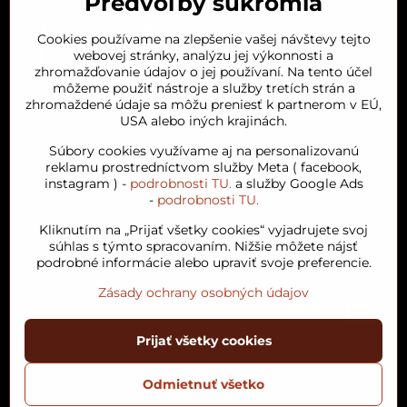
Predvoľby súkromia
Cookies používame na zlepšenie vašej návštevy tejto
webovej stránky, analýzu jej výkonnosti a
zhromažďovanie údajov o jej používaní. Na tento účel
môžeme použiť nástroje a služby tretích strán a
zhromaždené údaje sa môžu preniesť k partnerom v EÚ,
USA alebo iných krajinách.
Orient House
Súbory cookies využívame aj na personalizovanú
reklamu prostredníctvom služby Meta ( facebook,
instagram ) -
podrobnosti TU.
a služby Google Ads
Arganový olej
-
podrobnosti TU.
Kliknutím na „Prijať všetky cookies“ vyjadrujete svoj
Obľúbené kategórie
súhlas s týmto spracovaním. Nižšie môžete nájsť
podrobné informácie alebo upraviť svoje preferencie.
Zásady ochrany osobných údajov
Prijať všetky cookies
©
2026
Copyright
Predvoľby súkromia
Zásady ochrany osobných údajov
Odmietnuť všetko
Podmienky používania
Stav objednávky