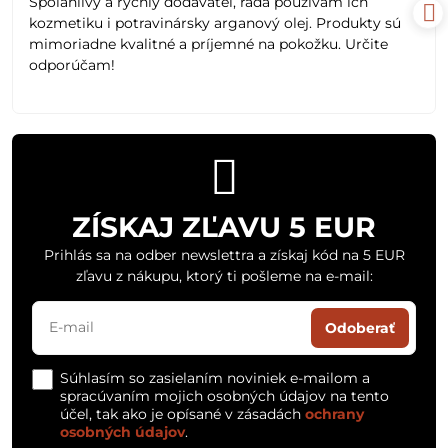
Spoľahlivý a rýchly dodávateľ, rada používam ich
5
kozmetiku i potravinársky arganový olej. Produkty sú
mimoriadne kvalitné a príjemné na pokožku. Určite
odporúčam!
ZÍSKAJ ZĽAVU 5 EUR
Prihlás sa na odber newslettra a získaj kód na 5 EUR
zľavu z nákupu, ktorý ti pošleme na e-mail:
Odoberať
Súhlasím so zasielaním noviniek e-mailom a
spracúvaním mojich osobných údajov na tento
účel, tak ako je opísané v zásadách
ochrany
osobných údajov
.