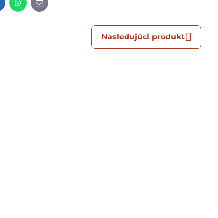
t
LinkedIn
WhatsApp
E-
mail
Nasledujúci produkt