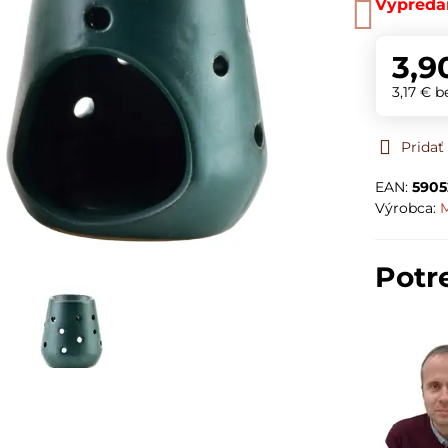
Vypreda
3,9
3,17 €
b
Prida
EAN:
5905
Výrobca:
Potr