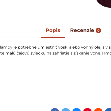
Popis
Recenzie
0
i lampy je potrebné umiestniť vosk, alebo vonný olej a v
ite malú čajovú sviečku na zahriatie a získanie vône. Hm
.