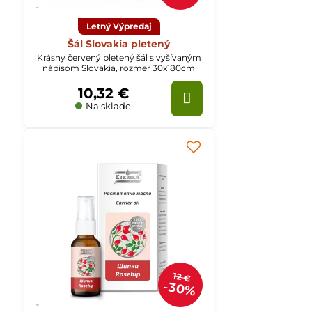
Letný Výpredaj
Šál Slovakia pletený
Krásny červený pletený šál s vyšívaným
nápisom Slovakia, rozmer 30x180cm
10,32 €
Na sklade
12 €
30%