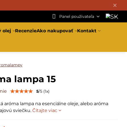
✕
Panel používateľa
 olej
Recenzie
Ako nakupovať
Kontakt
romalampy
ma lampa 15
nie
5
/
5
(
1
x)
á aróma lampa na esenciálne oleje, alebo aróma
čajovú sviečku.
Čítajte viac