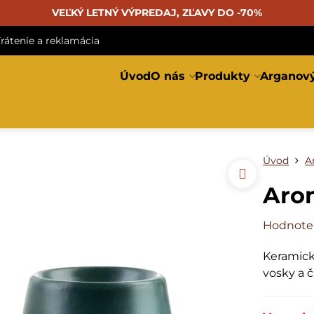
VEĽKÝ LETNÝ VÝPREDAJ, ZĽAVY DO -70%
rátenie a reklamácia
Úvod
O nás
Produkty
Arganový
Úvod
A
Aro
Hodnote
Keramick
vosky a 