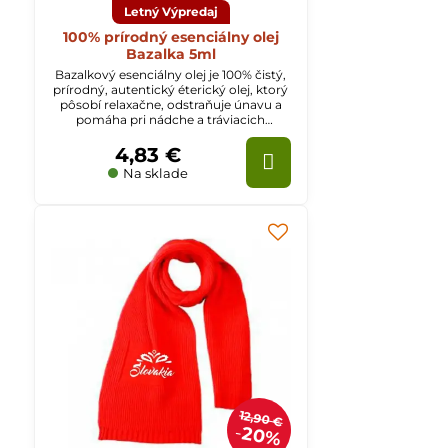
Letný Výpredaj
100% prírodný esenciálny olej
Bazalka 5ml
Bazalkový esenciálny olej je 100% čistý,
prírodný, autentický éterický olej, ktorý
pôsobí relaxačne, odstraňuje únavu a
pomáha pri nádche a tráviacich
ťažkostiach.
4,83 €
Na sklade
12,90 €
20%