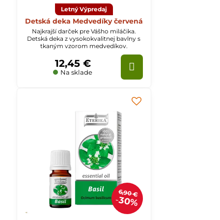
Letný Výpredaj
Detská deka Medvedíky červená
Najkrajší darček pre Vášho miláčika.
Detská deka z vysokokvalitnej bavlny s
tkaným vzorom medvedíkov.
12,45 €
Na sklade
6,90 €
30%