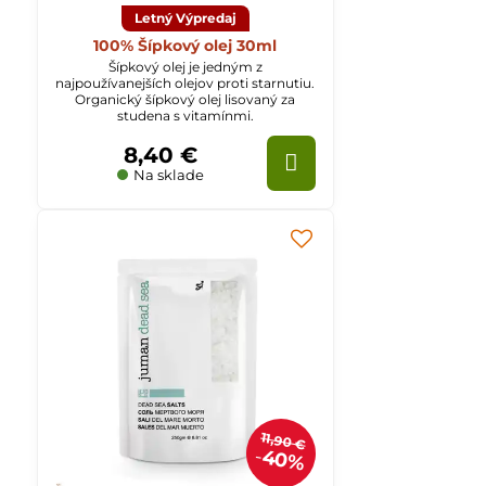
Letný Výpredaj
100% Šípkový olej 30ml
Šípkový olej je jedným z
najpoužívanejších olejov proti starnutiu.
Organický šípkový olej lisovaný za
studena s vitamínmi.
8,40 €
Na sklade
11,90 €
40%