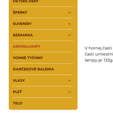
DETSKÉ DEKY
ŠPERKY
SUVENÍRY
KERAMIKA
AROMALAMPY
V hornej čast
časti umiestn
VONNÉ TYČINKY
lampy je: 132g
DARČEKOVÉ BALENIA
VLASY
PLEŤ
TELO