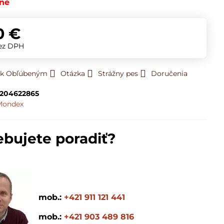
né
0 €
ez DPH
ť k Obľúbeným
Otázka
Strážny pes
Doručenia
204622865
Mondex
ebujete poradiť?
mob.:
+421 911 121 441
mob.:
+421 903 489 816