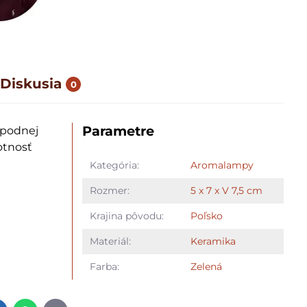
Diskusia
0
Parametre
 spodnej
otnosť
Kategória:
Aromalampy
Rozmer:
5 x 7 x V 7,5 cm
Krajina pôvodu:
Poľsko
Materiál:
Keramika
Farba:
Zelená