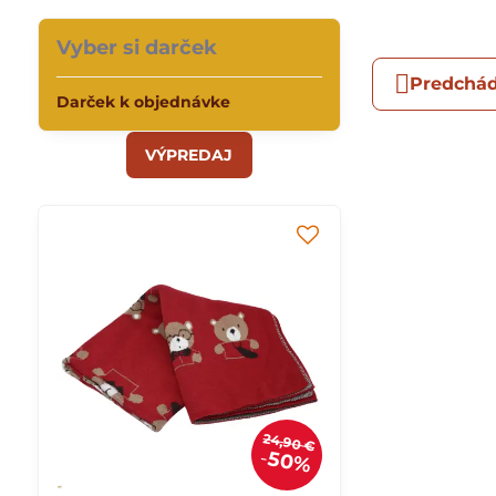
Vyber si darček
Predchád
Darček k objednávke
VÝPREDAJ
24,90 €
50%