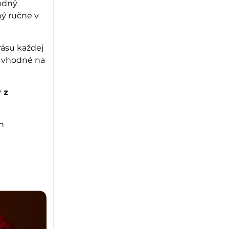
rodný
ný ručne v
rásu každej
ú vhodné na
 z
h