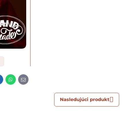
t
LinkedIn
WhatsApp
E-
mail
Nasledujúci produkt