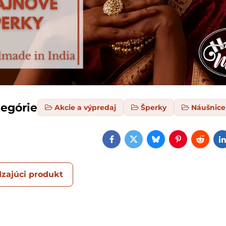
tegórie
Akcie a výpredaj
Šperky
Náušnice
Facebook
Twitter
Bluesky
Pinterest
Reddi
zajúci produkt