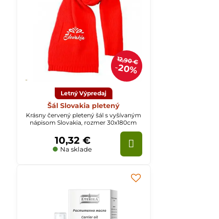
12,90 €
20%
Letný Výpredaj
Šál Slovakia pletený
Krásny červený pletený šál s vyšívaným
nápisom Slovakia, rozmer 30x180cm
10,32 €
Na sklade