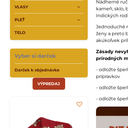
Nádherné ru
VLASY
kameň, sklo, 
Indických rod
PLEŤ
Jednoduché ná
TELO
ženy a preto 
akúkoľvek príl
Zásady nevyh
Vyber si darček
prírodných m
- odložte špe
Darček k objednávke
prípravkov
VÝPREDAJ
- odložte špe
- odložte špe