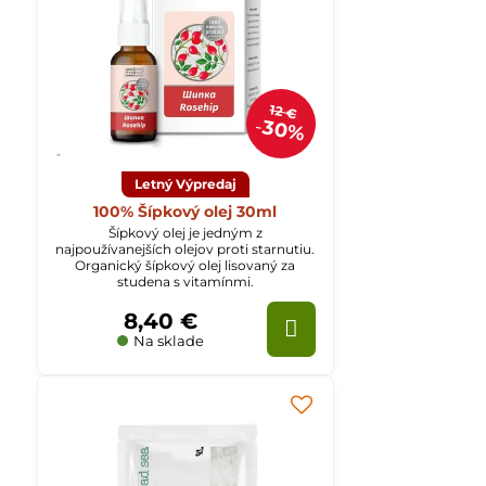
12 €
30%
Letný Výpredaj
100% Šípkový olej 30ml
Šípkový olej je jedným z
najpoužívanejších olejov proti starnutiu.
Organický šípkový olej lisovaný za
studena s vitamínmi.
8,40 €
Na sklade