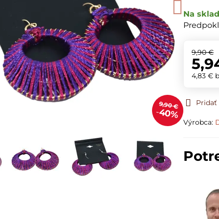
Na skla
Predpokl
9,90 €
5,9
4,83 €
Prida
9,90 €
40%
Výrobca:
D
Potr