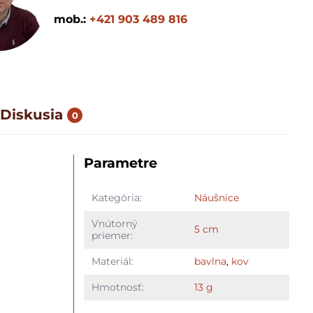
mob.:
+421 903 489 816
Diskusia
0
Parametre
Kategória:
Náušnice
Vnútorný
5 cm
priemer:
Materiál:
bavlna
,
kov
Hmotnosť:
13 g