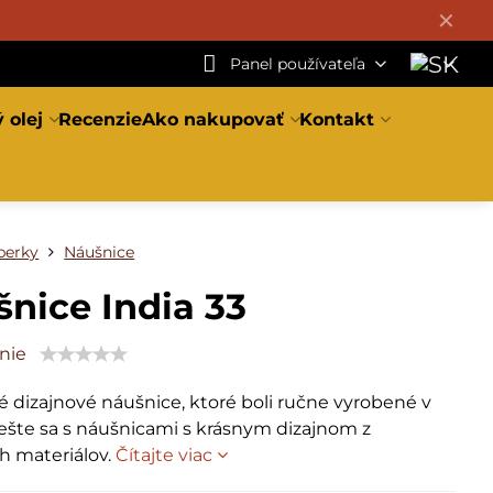
✕
Panel používateľa
 olej
Recenzie
Ako nakupovať
Kontakt
perky
Náušnice
nice India 33
nie
 dizajnové náušnice, ktoré boli ručne vyrobené v
tešte sa s náušnicami s krásnym dizajnom z
ch materiálov.
Čítajte viac