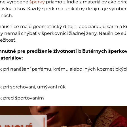
čne vyrobené
šperky
priamo z Indie z materiálov ako prí
bavlna a kov. Každý šperk má unikátny dizajn a je vyrobe
inách.
ušnice majú geometrický dizajn, podčiarkujú šarm a k
by nemali chýbať v šperkovnici žiadnej ženy. Náušnice s
ežitosť.
nutné pre predĺženie životnosti bižutérnych šperkov
ateriálov:
rk pri nanášaní parfému, krému alebo iných kozmetickýc
rk pri sprchovaní, umývaní rúk
rk pred športovaním