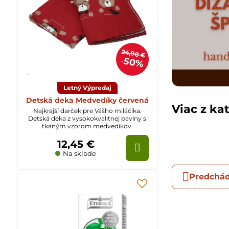
24,90 €
50%
Letný Výpredaj
Detská deka Medvedíky červená
Viac z ka
Najkrajší darček pre Vášho miláčika.
Detská deka z vysokokvalitnej bavlny s
tkaným vzorom medvedíkov.
12,45 €
Na sklade
Predchád