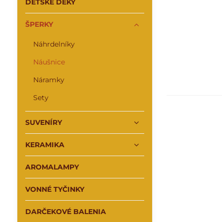
DETSKÉ DEKY
ŠPERKY
Náhrdelníky
Náušnice
Náramky
Sety
SUVENÍRY
KERAMIKA
AROMALAMPY
VONNÉ TYČINKY
DARČEKOVÉ BALENIA