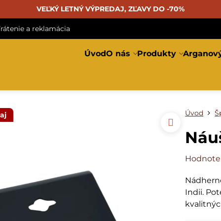
VEĽKÝ LETNÝ VÝPREDAJ, ZĽAVY DO -70%
rátenie a reklamácia
Úvod
O nás
Produkty
Arganový
Úvod
Š
aj
Náuš
Hodnote
Nádherné
Indii. Po
kvalitný