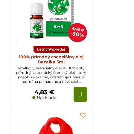
6,90 €
30%
Letný Výpredaj
100% prírodný esenciálny olej
Bazalka 5ml
Bazalkový esenciálny olej je 100% čistý,
prírodný, autentický éterický olej, ktorý
pôsobí relaxačne, odstraňuje únavu a
pomáha pri nádche a tráviacich
ťažkostiach.
4,83 €
Na sklade