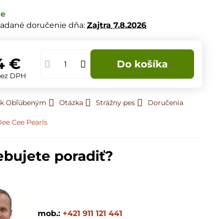
de
adané doručenie dňa:
Zajtra
7.8.2026
4 €
Do košíka
bez DPH
ť k Obľúbeným
Otázka
Strážny pes
Doručenia
ee Cee Pearls
ebujete poradiť?
mob.:
+421 911 121 441