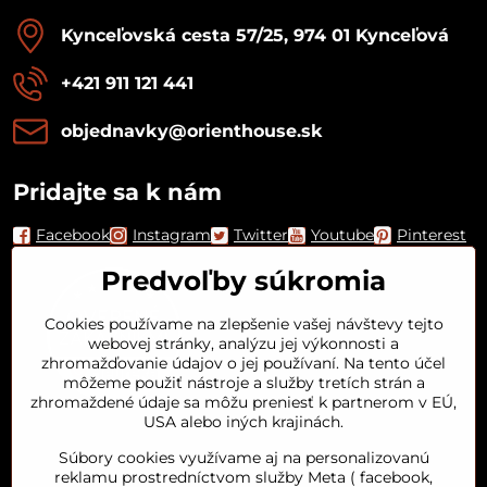
Kynceľovská cesta 57/25, 974 01 Kynceľová
+421 911 121 441
objednavky​@orienthouse​.sk
Pridajte sa k nám
Facebook
Instagram
Twitter
Youtube
Pinterest
Predvoľby súkromia
Cookies používame na zlepšenie vašej návštevy tejto
webovej stránky, analýzu jej výkonnosti a
zhromažďovanie údajov o jej používaní. Na tento účel
môžeme použiť nástroje a služby tretích strán a
zhromaždené údaje sa môžu preniesť k partnerom v EÚ,
USA alebo iných krajinách.
Orient House
Súbory cookies využívame aj na personalizovanú
reklamu prostredníctvom služby Meta ( facebook,