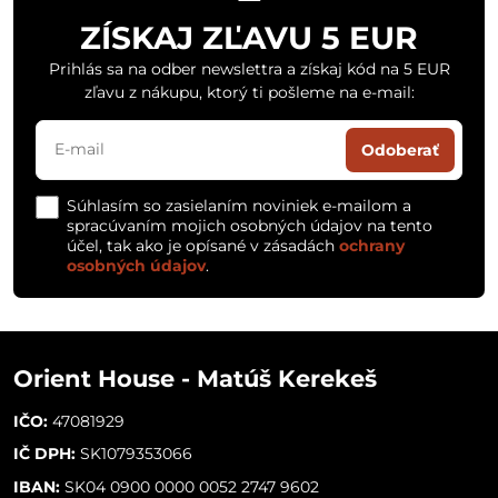
ZÍSKAJ ZĽAVU 5 EUR
Prihlás sa na odber newslettra a získaj kód na 5 EUR
zľavu z nákupu, ktorý ti pošleme na e-mail:
Odoberať
Súhlasím so zasielaním noviniek e-mailom a
spracúvaním mojich osobných údajov na tento
účel, tak ako je opísané v zásadách
ochrany
osobných údajov
.
Orient House - Matúš Kerekeš
IČO:
47081929
IČ DPH:
SK1079353066
IBAN:
SK04 0900 0000 0052 2747 9602