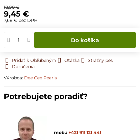
18,90 €
9,45 €
7,68 €
bez DPH
Do košíka
Pridať k Obľúbeným
Otázka
Strážny pes
Doručenia
Výrobca:
Dee Cee Pearls
Potrebujete poradiť?
mob.:
+421 911 121 441