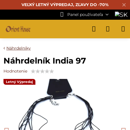
✕
VEĽKÝ LETNÝ VÝPREDAJ, ZĽAVY DO -70%
Panel používateľa
Náhrdelníky
Náhrdelník India 97
Hodnotenie
Letný Výpredaj