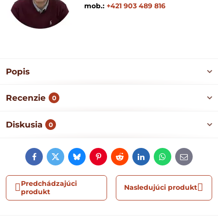
mob.:
+421 903 489 816
Popis
Recenzie
0
Diskusia
0
Facebook
Twitter
Bluesky
Pinterest
Reddit
LinkedIn
WhatsApp
E-
mail
Predchádzajúci
Nasledujúci produkt
produkt