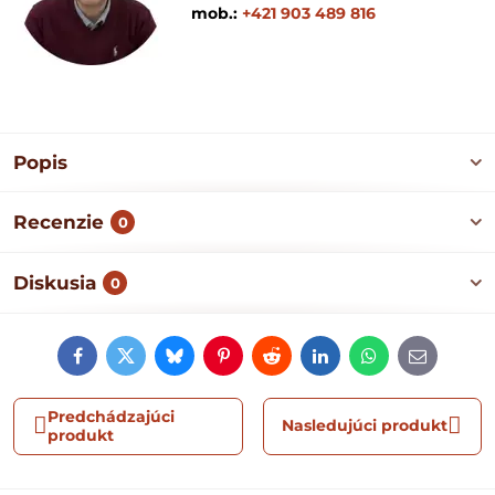
mob.:
+421 903 489 816
Popis
Recenzie
0
Diskusia
0
Facebook
Twitter
Bluesky
Pinterest
Reddit
LinkedIn
WhatsApp
E-
mail
Predchádzajúci
Nasledujúci produkt
produkt