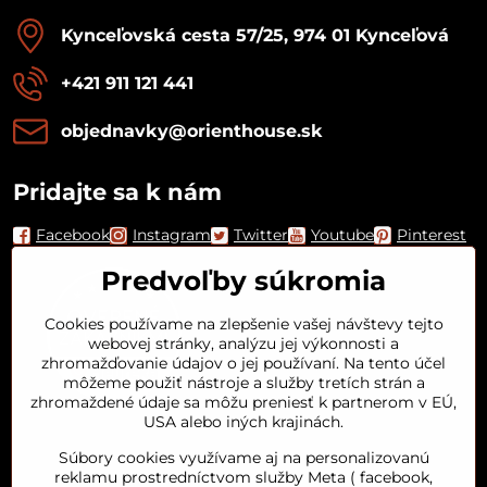
Kynceľovská cesta 57/25, 974 01 Kynceľová
+421 911 121 441
objednavky​@orienthouse​.sk
Pridajte sa k nám
Facebook
Instagram
Twitter
Youtube
Pinterest
Predvoľby súkromia
Cookies používame na zlepšenie vašej návštevy tejto
webovej stránky, analýzu jej výkonnosti a
zhromažďovanie údajov o jej používaní. Na tento účel
môžeme použiť nástroje a služby tretích strán a
zhromaždené údaje sa môžu preniesť k partnerom v EÚ,
USA alebo iných krajinách.
Orient House
Súbory cookies využívame aj na personalizovanú
reklamu prostredníctvom služby Meta ( facebook,