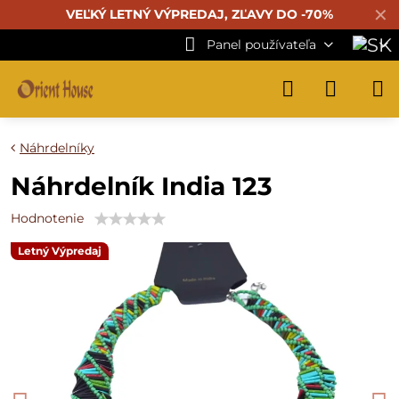
✕
VEĽKÝ LETNÝ VÝPREDAJ, ZĽAVY DO -70%
Panel používateľa
Náhrdelníky
Náhrdelník India 123
Hodnotenie
Letný Výpredaj