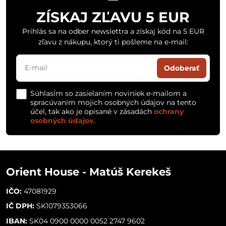
ZÍSKAJ ZĽAVU 5 EUR
Prihlás sa na odber newslettra a získaj kód na 5 EUR
zľavu z nákupu, ktorý ti pošleme na e-mail:
Odoberať
Súhlasím so zasielaním noviniek e-mailom a
spracúvaním mojich osobných údajov na tento
účel, tak ako je opísané v zásadách
ochrany
osobných údajov
.
Orient House - Matúš Kerekeš
IČO:
47081929
IČ DPH:
SK1079353066
IBAN:
SK04 0900 0000 0052 2747 9602