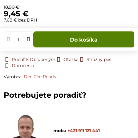
18,90 €
9,45 €
7,68 €
bez DPH
Do košíka
Pridať k Obľúbeným
Otázka
Strážny pes
Doručenia
Výrobca:
Dee Cee Pearls
Potrebujete poradiť?
mob.:
+421 911 121 441