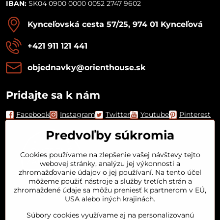
IBAN:
SK04 0900 0000 0052 2747 9602
Kynceľovská cesta 57/25, 974 01 Kynceľová
+421 911 121 441
objednavky​@orienthouse​.sk
Pridajte sa k nám
Facebook
Instagram
Twitter
Youtube
Pinterest
Predvoľby súkromia
Cookies používame na zlepšenie vašej návštevy tejto
webovej stránky, analýzu jej výkonnosti a
zhromažďovanie údajov o jej používaní. Na tento účel
môžeme použiť nástroje a služby tretích strán a
zhromaždené údaje sa môžu preniesť k partnerom v EÚ,
USA alebo iných krajinách.
Orient House
Súbory cookies využívame aj na personalizovanú