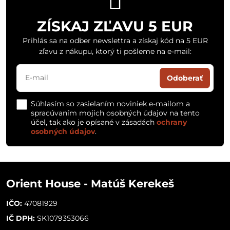
ZÍSKAJ ZĽAVU 5 EUR
Prihlás sa na odber newslettra a získaj kód na 5 EUR
zľavu z nákupu, ktorý ti pošleme na e-mail:
Odoberať
Súhlasím so zasielaním noviniek e-mailom a
spracúvaním mojich osobných údajov na tento
účel, tak ako je opísané v zásadách
ochrany
osobných údajov
.
Orient House - Matúš Kerekeš
IČO:
47081929
IČ DPH:
SK1079353066