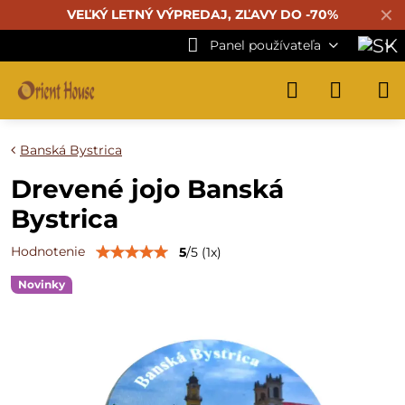
✕
VEĽKÝ LETNÝ VÝPREDAJ, ZĽAVY DO -70%
Panel používateľa
Banská Bystrica
Drevené jojo Banská
Bystrica
Hodnotenie
5
/
5
(
1
x)
Novinky