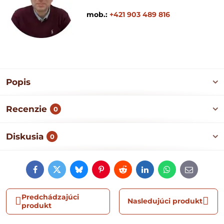
mob.:
+421 903 489 816
Popis
Recenzie
0
Diskusia
0
Facebook
Twitter
Bluesky
Pinterest
Reddit
LinkedIn
WhatsApp
E-
mail
Predchádzajúci
Nasledujúci produkt
produkt