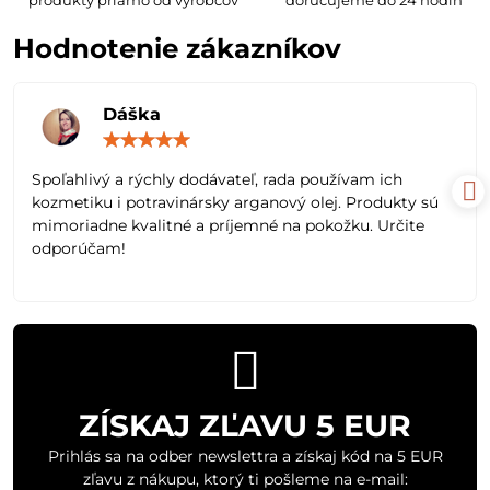
Hodnotenie zákazníkov
Dáška
Hodnotenie:
5
/
Spoľahlivý a rýchly dodávateľ, rada používam ich
5
kozmetiku i potravinársky arganový olej. Produkty sú
mimoriadne kvalitné a príjemné na pokožku. Určite
odporúčam!
ZÍSKAJ ZĽAVU 5 EUR
Prihlás sa na odber newslettra a získaj kód na 5 EUR
zľavu z nákupu, ktorý ti pošleme na e-mail: