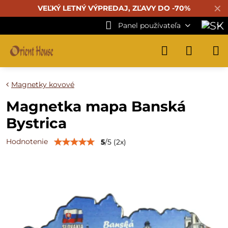
✕
VEĽKÝ LETNÝ VÝPREDAJ, ZĽAVY DO -70%
Panel používateľa
Magnetky kovové
Magnetka mapa Banská
Bystrica
Hodnotenie
5
/
5
(
2
x)