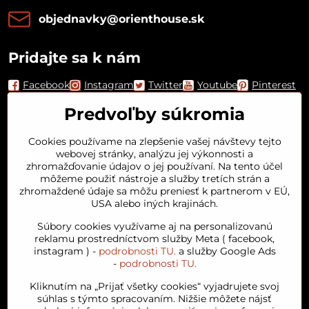
objednavky​@orienthouse​.sk
Pridajte sa k nám
Facebook
Instagram
Twitter
Youtube
Pinterest
Predvoľby súkromia
Cookies používame na zlepšenie vašej návštevy tejto
webovej stránky, analýzu jej výkonnosti a
zhromažďovanie údajov o jej používaní. Na tento účel
môžeme použiť nástroje a služby tretích strán a
zhromaždené údaje sa môžu preniesť k partnerom v EÚ,
USA alebo iných krajinách.
Orient House
Súbory cookies využívame aj na personalizovanú
reklamu prostredníctvom služby Meta ( facebook,
instagram ) -
podrobnosti TU.
a služby Google Ads
Arganový olej
-
podrobnosti TU.
Kliknutím na „Prijať všetky cookies“ vyjadrujete svoj
Obľúbené kategórie
súhlas s týmto spracovaním. Nižšie môžete nájsť