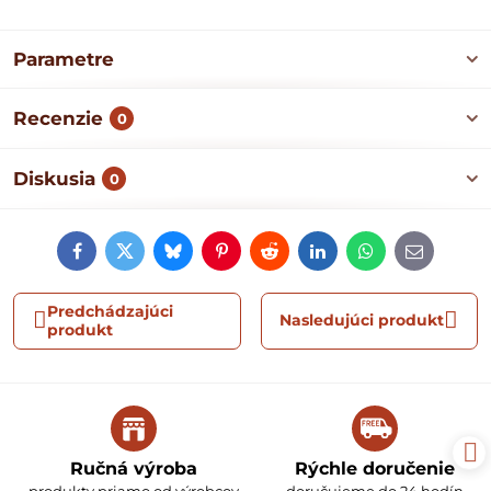
Parametre
Recenzie
0
Diskusia
0
Facebook
Twitter
Bluesky
Pinterest
Reddit
LinkedIn
WhatsApp
E-
mail
Predchádzajúci
Nasledujúci produkt
produkt
Ručná výroba
Rýchle doručenie
produkty priamo od výrobcov
doručujeme do 24 hodín