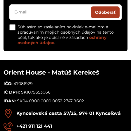
Odoberať
Súhlasím so zasielaním noviniek e-mailom a
spracúvaním mojich osobných údajov na tento
účel, tak ako je opísané v zásadách
ochrany
osobných údajov
.
Orient House - Matúš Kerekeš
IČO:
47081929
IČ DPH:
SK1079353066
IBAN:
SK04 0900 0000 0052 2747 9602
Kynceľovská cesta 57/25, 974 01 Kynceľová
+421 911 121 441