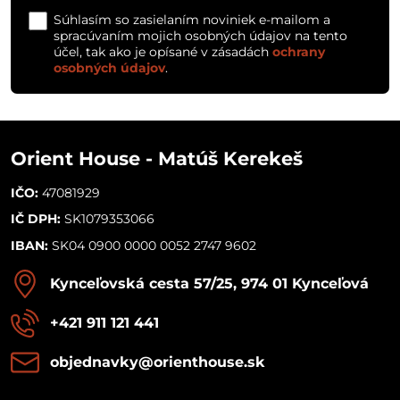
Súhlasím so zasielaním noviniek e-mailom a
spracúvaním mojich osobných údajov na tento
účel, tak ako je opísané v zásadách
ochrany
osobných údajov
.
Orient House - Matúš Kerekeš
IČO:
47081929
IČ DPH:
SK1079353066
IBAN:
SK04 0900 0000 0052 2747 9602
Kynceľovská cesta 57/25, 974 01 Kynceľová
+421 911 121 441
objednavky​@orienthouse​.sk