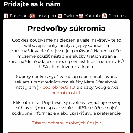
Pridajte sa k nám
Facebook
Instagram
Twitter
Youtube
Pinterest
Predvoľby súkromia
Cookies používame na zlepšenie vašej návštevy tejto
webovej stránky, analýzu jej výkonnosti a
zhromažďovanie údajov o jej používaní. Na tento účel
môžeme použiť nástroje a služby tretích strán a
zhromaždené údaje sa môžu preniesť k partnerom v EÚ,
USA alebo iných krajinách.
Orient House
Súbory cookies využívame aj na personalizovanú
reklamu prostredníctvom služby Meta ( facebook,
instagram ) -
podrobnosti TU.
a služby Google Ads
Arganový olej
-
podrobnosti TU.
Kliknutím na „Prijať všetky cookies“ vyjadrujete svoj
Obľúbené kategórie
súhlas s týmto spracovaním. Nižšie môžete nájsť
podrobné informácie alebo upraviť svoje preferencie.
Zásady ochrany osobných údajov