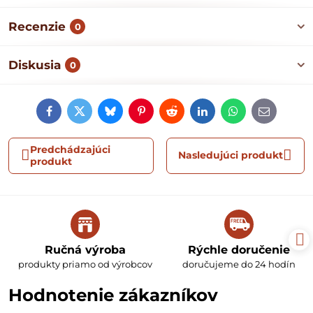
Recenzie
0
Diskusia
0
Facebook
Twitter
Bluesky
Pinterest
Reddit
LinkedIn
WhatsApp
E-
mail
Predchádzajúci
Nasledujúci produkt
produkt
Ručná výroba
Rýchle doručenie
produkty priamo od výrobcov
doručujeme do 24 hodín
Hodnotenie zákazníkov