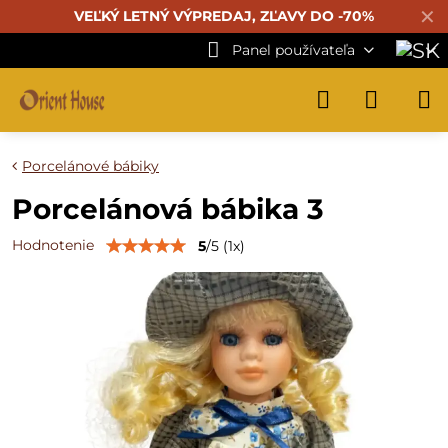
✕
VEĽKÝ LETNÝ VÝPREDAJ, ZĽAVY DO -70%
Panel používateľa
Porcelánové bábiky
Porcelánová bábika 3
Hodnotenie
5
/
5
(
1
x)