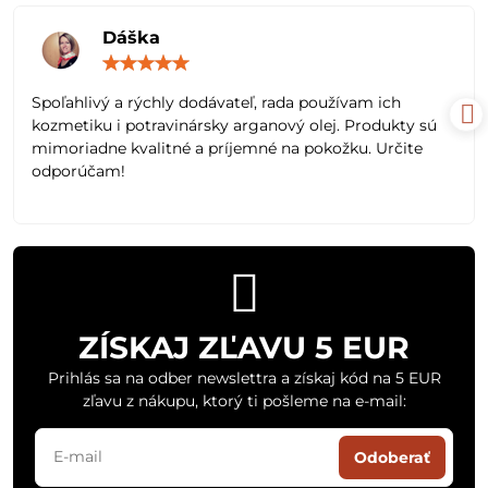
Dáška
Hodnotenie:
5
/
Spoľahlivý a rýchly dodávateľ, rada používam ich
5
kozmetiku i potravinársky arganový olej. Produkty sú
mimoriadne kvalitné a príjemné na pokožku. Určite
odporúčam!
ZÍSKAJ ZĽAVU 5 EUR
Prihlás sa na odber newslettra a získaj kód na 5 EUR
zľavu z nákupu, ktorý ti pošleme na e-mail:
Odoberať