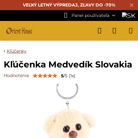
✕
VEĽKÝ LETNÝ VÝPREDAJ, ZĽAVY DO -70%
Panel používateľa
Kľúčenky
Kľúčenka Medvedík Slovakia
Hodnotenie
5
/
5
(
1
x)