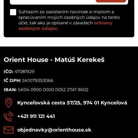
Súhlasím so zasielaním noviniek e-mailom a
spracúvaním mojich osobných údajov na tento
účel, tak ako je opísané v zásadách
ochrany
osobných údajov
.
Orient House - Matúš Kerekeš
IČO:
47081929
IČ DPH:
SK1079353066
IBAN:
SK04 0900 0000 0052 2747 9602
Kynceľovská cesta 57/25, 974 01 Kynceľová
+421 911 121 441
objednavky​@orienthouse​.sk