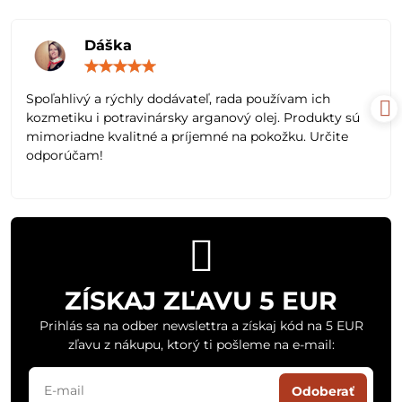
Dáška
Hodnotenie:
5
/
Spoľahlivý a rýchly dodávateľ, rada používam ich
5
kozmetiku i potravinársky arganový olej. Produkty sú
mimoriadne kvalitné a príjemné na pokožku. Určite
odporúčam!
ZÍSKAJ ZĽAVU 5 EUR
Prihlás sa na odber newslettra a získaj kód na 5 EUR
zľavu z nákupu, ktorý ti pošleme na e-mail:
Odoberať