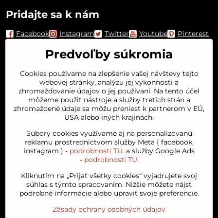
Pridajte sa k nám
Facebook
Instagram
Twitter
Youtube
Pinterest
Predvoľby súkromia
Cookies používame na zlepšenie vašej návštevy tejto
webovej stránky, analýzu jej výkonnosti a
zhromažďovanie údajov o jej používaní. Na tento účel
môžeme použiť nástroje a služby tretích strán a
zhromaždené údaje sa môžu preniesť k partnerom v EÚ,
USA alebo iných krajinách.
Orient House
Súbory cookies využívame aj na personalizovanú
reklamu prostredníctvom služby Meta ( facebook,
instagram ) -
podrobnosti TU.
a služby Google Ads
Arganový olej
-
podrobnosti TU.
Kliknutím na „Prijať všetky cookies“ vyjadrujete svoj
Obľúbené kategórie
súhlas s týmto spracovaním. Nižšie môžete nájsť
podrobné informácie alebo upraviť svoje preferencie.
Zásady ochrany osobných údajov