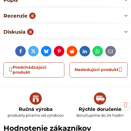
Popis
Recenzie
0
Diskusia
0
Facebook
Twitter
Bluesky
Pinterest
Reddit
LinkedIn
WhatsApp
E-
mail
Predchádzajúci
Nasledujúci produkt
produkt
Ručná výroba
Rýchle doručenie
produkty priamo od výrobcov
doručujeme do 24 hodín
Hodnotenie zákazníkov