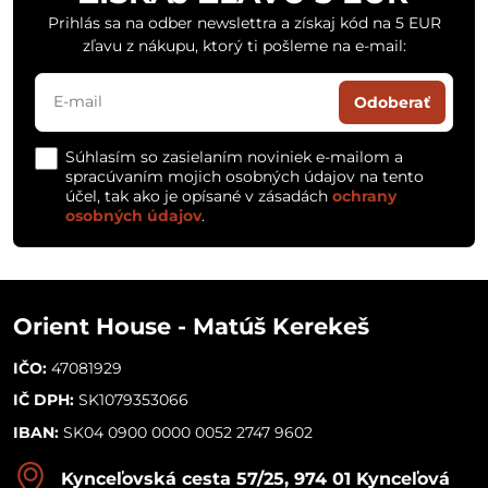
Prihlás sa na odber newslettra a získaj kód na 5 EUR
zľavu z nákupu, ktorý ti pošleme na e-mail:
Odoberať
Súhlasím so zasielaním noviniek e-mailom a
spracúvaním mojich osobných údajov na tento
účel, tak ako je opísané v zásadách
ochrany
osobných údajov
.
Orient House - Matúš Kerekeš
IČO:
47081929
IČ DPH:
SK1079353066
IBAN:
SK04 0900 0000 0052 2747 9602
Kynceľovská cesta 57/25, 974 01 Kynceľová