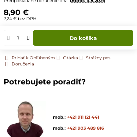
Predpokladané doručenie dňa:
Utorok
11.8.2026
8,90 €
7,24 €
bez DPH
Do košíka
Pridať k Obľúbeným
Otázka
Strážny pes
Doručenia
Potrebujete poradiť?
mob.:
+421 911 121 441
mob.:
+421 903 489 816