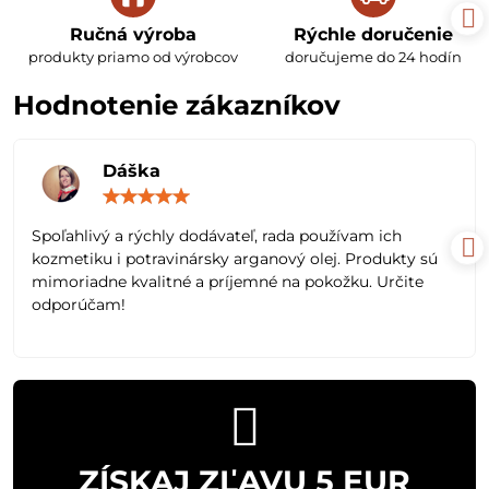
Ručná výroba
Rýchle doručenie
produkty priamo od výrobcov
doručujeme do 24 hodín
Hodnotenie zákazníkov
Dáška
Hodnotenie:
5
/
Spoľahlivý a rýchly dodávateľ, rada používam ich
5
kozmetiku i potravinársky arganový olej. Produkty sú
mimoriadne kvalitné a príjemné na pokožku. Určite
odporúčam!
ZÍSKAJ ZĽAVU 5 EUR