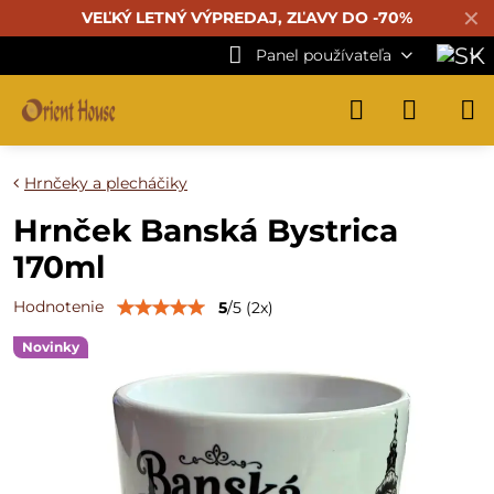
✕
VEĽKÝ LETNÝ VÝPREDAJ, ZĽAVY DO -70%
Panel používateľa
Hrnčeky a plecháčiky
Hrnček Banská Bystrica
170ml
Hodnotenie
5
/
5
(
2
x)
Novinky