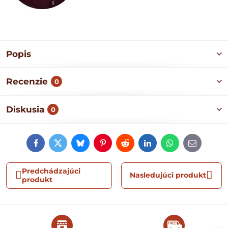
Popis
Recenzie
0
Diskusia
0
Facebook
Twitter
Bluesky
Pinterest
Reddit
LinkedIn
WhatsApp
E-
mail
Predchádzajúci
Nasledujúci produkt
produkt