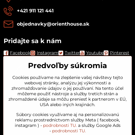
+421 911 121 441
objednavky​@orienthouse​.sk
Pridajte sa k nám
Facebook
Instagram
Twitter
Youtube
Pinterest
Predvoľby súkromia
Cookies používame na zlepšenie vašej návštevy tejto
webovej stránky, analýzu jej výkonnosti a
zhromažďovanie údajov o jej používaní. Na tento účel
môžeme použiť nástroje a služby tretích strán a
zhromaždené údaje sa môžu preniesť k partnerom v EÚ,
USA alebo iných krajinách.
Orient House
Súbory cookies využívame aj na personalizovanú
reklamu prostredníctvom služby Meta ( facebook,
instagram ) -
podrobnosti TU.
a služby Google Ads
Arganový olej
-
podrobnosti TU.