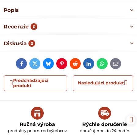
Popis
Recenzie
0
Diskusia
0
Facebook
Twitter
Bluesky
Pinterest
Reddit
LinkedIn
WhatsApp
E-
mail
Predchádzajúci
Nasledujúci produkt
produkt
Ručná výroba
Rýchle doručenie
produkty priamo od výrobcov
doručujeme do 24 hodín