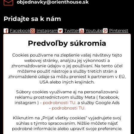
objednavky​@orienthouse​.sk
Pridajte sa k nám
Facebook
Instagram
Twitter
Youtube
Pinterest
Predvoľby súkromia
Cookies používame na zlepšenie vašej návštevy tejto
webovej stránky, analýzu jej výkonnosti a
zhromažďovanie údajov o jej používaní. Na tento účel
môžeme použiť nástroje a služby tretích strán a
zhromaždené údaje sa môžu preniesť k partnerom v EÚ,
USA alebo iných krajinách.
Orient House
Súbory cookies využívame aj na personalizovanú
reklamu prostredníctvom služby Meta ( facebook,
instagram ) -
podrobnosti TU.
a služby Google Ads
Arganový olej
-
podrobnosti TU.
Kliknutím na „Prijať všetky cookies“ vyjadrujete svoj
Obľúbené kategórie
súhlas s týmto spracovaním. Nižšie môžete nájsť
podrobné informácie alebo upraviť svoje preferencie.