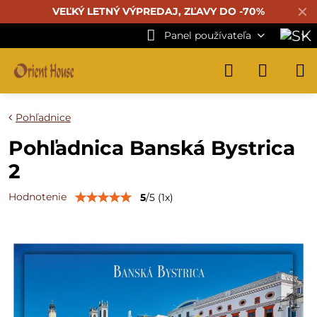
✕
VEĽKÝ LETNÝ VÝPREDAJ, ZĽAVY DO -70%
Panel používateľa
Pohľadnice
Pohľadnica Banská Bystrica
2
Hodnotenie
5
/
5
(
1
x)