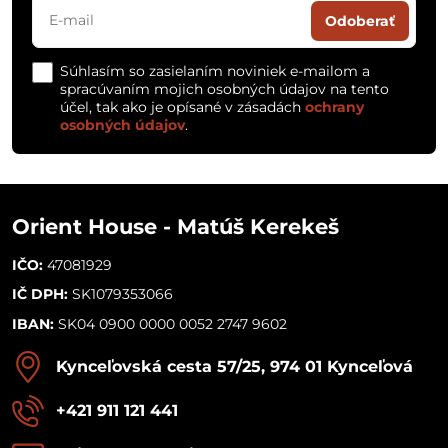
Odoberať
Súhlasím so zasielaním noviniek e-mailom a
spracúvaním mojich osobných údajov na tento
účel, tak ako je opísané v zásadách
ochrany
osobných údajov
.
Orient House - Matúš Kerekeš
IČO:
47081929
IČ DPH:
SK1079353066
IBAN:
SK04 0900 0000 0052 2747 9602
Kynceľovská cesta 57/25, 974 01 Kynceľová
+421 911 121 441