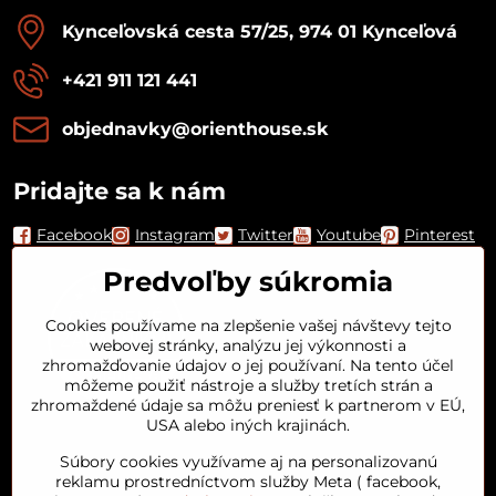
Kynceľovská cesta 57/25, 974 01 Kynceľová
+421 911 121 441
objednavky​@orienthouse​.sk
Pridajte sa k nám
Facebook
Instagram
Twitter
Youtube
Pinterest
Predvoľby súkromia
Cookies používame na zlepšenie vašej návštevy tejto
webovej stránky, analýzu jej výkonnosti a
zhromažďovanie údajov o jej používaní. Na tento účel
môžeme použiť nástroje a služby tretích strán a
zhromaždené údaje sa môžu preniesť k partnerom v EÚ,
USA alebo iných krajinách.
Orient House
Súbory cookies využívame aj na personalizovanú
reklamu prostredníctvom služby Meta ( facebook,