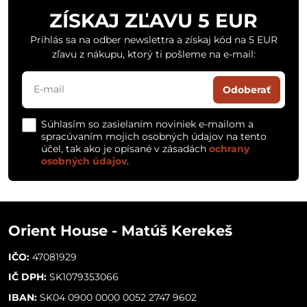
ZÍSKAJ ZĽAVU 5 EUR
Prihlás sa na odber newslettra a získaj kód na 5 EUR
zľavu z nákupu, ktorý ti pošleme na e-mail:
Odoberať
Súhlasím so zasielaním noviniek e-mailom a
spracúvaním mojich osobných údajov na tento
účel, tak ako je opísané v zásadách
ochrany
osobných údajov
.
Orient House - Matúš Kerekeš
IČO:
47081929
IČ DPH:
SK1079353066
IBAN:
SK04 0900 0000 0052 2747 9602