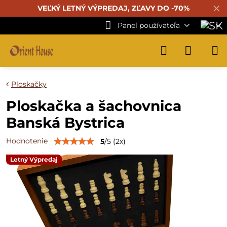
✕
VEĽKÝ LETNÝ VÝPREDAJ, ZĽAVY DO -70%
Panel používateľa
Ploskačky
Ploskačka a šachovnica
Banská Bystrica
Hodnotenie
5
/
5
(
2
x)
Letný Výpredaj