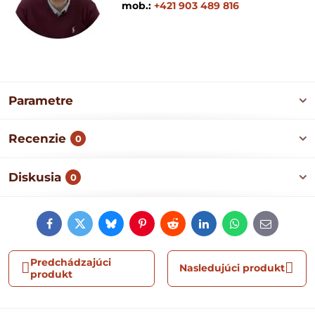
mob.:
+421 903 489 816
Parametre
Recenzie
0
Diskusia
0
Facebook
Twitter
Bluesky
Pinterest
Reddit
LinkedIn
WhatsApp
E-
mail
Predchádzajúci
Nasledujúci produkt
produkt