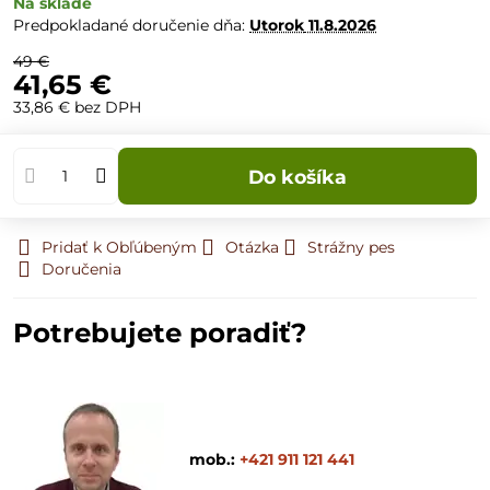
Na sklade
Predpokladané doručenie dňa:
Utorok
11.8.2026
49 €
41,65 €
33,86 €
bez DPH
Do košíka
Pridať k Obľúbeným
Otázka
Strážny pes
Doručenia
Potrebujete poradiť?
mob.:
+421 911 121 441