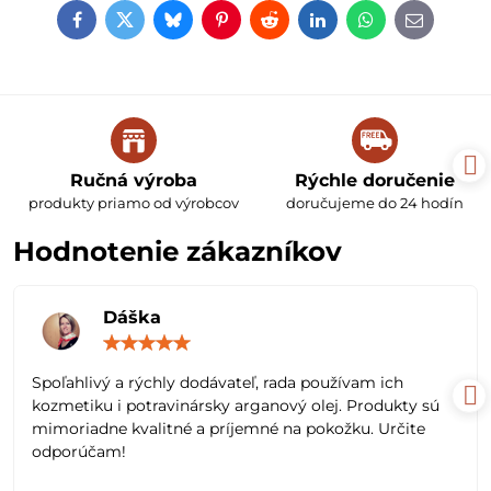
Facebook
Twitter
Bluesky
Pinterest
Reddit
LinkedIn
WhatsApp
E-
mail
Ručná výroba
Rýchle doručenie
produkty priamo od výrobcov
doručujeme do 24 hodín
Hodnotenie zákazníkov
Dáška
Hodnotenie:
5
/
Spoľahlivý a rýchly dodávateľ, rada používam ich
5
kozmetiku i potravinársky arganový olej. Produkty sú
mimoriadne kvalitné a príjemné na pokožku. Určite
odporúčam!