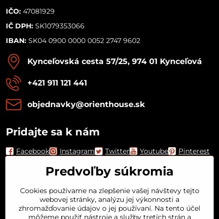
IČO:
47081929
IČ DPH:
SK1079353066
IBAN:
SK04 0900 0000 0052 2747 9602
Kynceľovská cesta 57/25, 974 01 Kynceľová
+421 911 121 441
objednavky​@orienthouse​.sk
Pridajte sa k nám
Facebook
Instagram
Twitter
Youtube
Pinterest
Predvoľby súkromia
Cookies používame na zlepšenie vašej návštevy tejto
webovej stránky, analýzu jej výkonnosti a
zhromažďovanie údajov o jej používaní. Na tento účel
môžeme použiť nástroje a služby tretích strán a