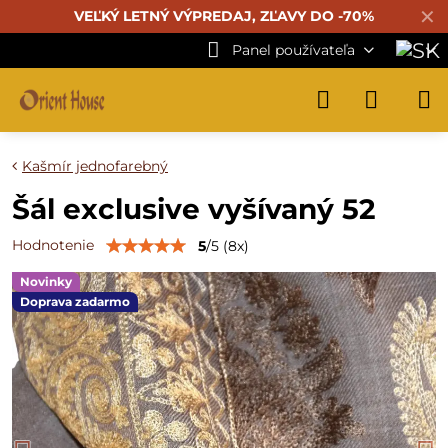
✕
VEĽKÝ LETNÝ VÝPREDAJ, ZĽAVY DO -70%
Panel používateľa
Kašmír jednofarebný
Šál exclusive vyšívaný 52
Hodnotenie
5
/
5
(
8
x)
Novinky
Doprava zadarmo