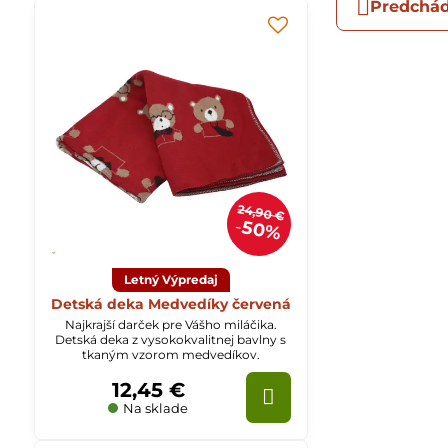
Predchád
24,90 €
50%
Letný Výpredaj
Detská deka Medvedíky červená
Najkrajší darček pre Vášho miláčika.
Detská deka z vysokokvalitnej bavlny s
tkaným vzorom medvedíkov.
12,45 €
Na sklade