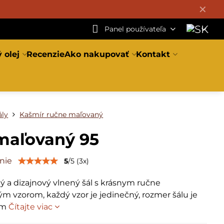
✕
Panel používateľa
 olej
Recenzie
Ako nakupovať
Kontakt
ály
Kašmír ručne maľovaný
maľovaný 95
nie
5
/
5
(
3
x)
ý a dizajnový vlnený šál s krásnym ručne
m vzorom, každý vzor je jedinečný, rozmer šálu je
cm
Čítajte viac