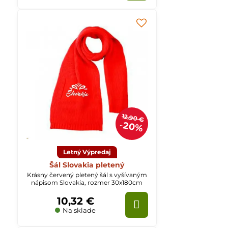
12,90 €
20%
Letný Výpredaj
Šál Slovakia pletený
Krásny červený pletený šál s vyšívaným
nápisom Slovakia, rozmer 30x180cm
10,32 €
Na sklade