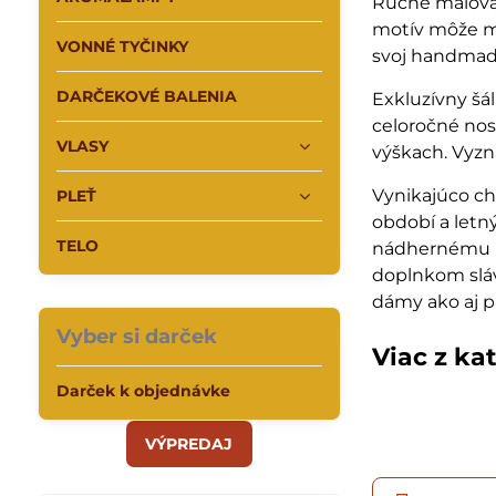
Ručne maľov
motív môže ma
VONNÉ TYČINKY
svoj handmade
DARČEKOVÉ BALENIA
Exkluzívny šá
celoročné nos
VLASY
výškach. Vyzn
Vynikajúco c
PLEŤ
období a letn
TELO
nádhernému m
doplnkom slá
dámy ako aj p
Vyber si darček
Viac z ka
Darček k objednávke
VÝPREDAJ