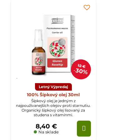
12 €
30%
Letný Výpredaj
100% Šípkový olej 30ml
Šípkový olej je jedným z
najpoužívanejších olejov proti starnutiu.
Organický šípkový olej lisovaný za
studena s vitamínmi.
8,40 €
Na sklade