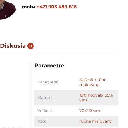
mob.:
+421 903 489 816
Diskusia
0
Parametre
Kašmír ručne
Kategória:
maľovaný
15% hodváb
,
85%
Materiál:
vlna
Veľkosť:
70x200cm
Vzor:
ručne maľovaný