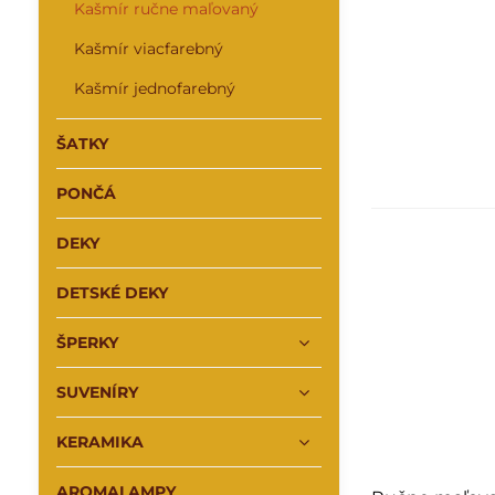
Kašmír ručne maľovaný
Kašmír viacfarebný
Kašmír jednofarebný
ŠATKY
PONČÁ
DEKY
DETSKÉ DEKY
ŠPERKY
SUVENÍRY
KERAMIKA
AROMALAMPY