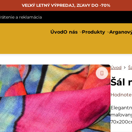
VEĽKÝ LETNÝ VÝPREDAJ, ZĽAVY DO -70%
rátenie a reklamácia
Úvod
O nás
Produkty
Arganový
Úvod
Š
Šál 
Hodnote
Elegantn
maľovaný
70x200