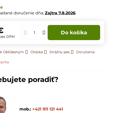
de
adané doručenie dňa:
Zajtra
7.8.2026
€
Do košíka
bez DPH
ť k Obľúbeným
Otázka
Strážny pes
Doručenia
avita
ebujete poradiť?
mob.:
+421 911 121 441