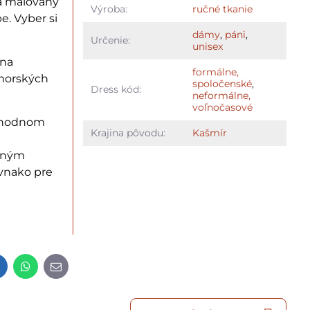
 a maľovaný
Výroba:
ručné tkanie
. Vyber si
dámy
,
páni
,
Určenie:
unisex
 na
formálne,
dmorských
spoločenské
,
Dress kód:
neformálne,
voľnočasové
echodnom
Krajina pôvodu:
Kašmír
tným
vnako pre
t
LinkedIn
WhatsApp
E-
mail