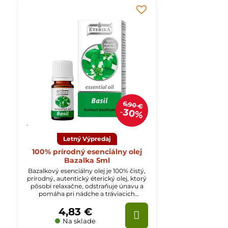
6,90 €
30%
Letný Výpredaj
100% prírodný esenciálny olej
Bazalka 5ml
Bazalkový esenciálny olej je 100% čistý,
prírodný, autentický éterický olej, ktorý
pôsobí relaxačne, odstraňuje únavu a
pomáha pri nádche a tráviacich
ťažkostiach.
4,83 €
Na sklade