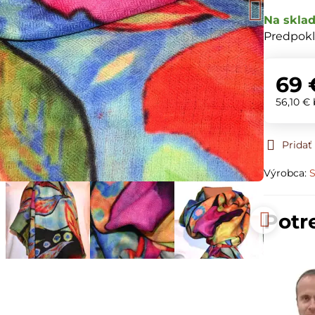
Na skla
Predpokl
69 
56,10 €
Prida
Výrobca:
S
Potr