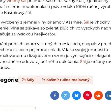
aný
vlnený šál
priamo z Kašmíru. Každý kus je jedinečný
ť mierne nedokonalosti práve vďaka 100% ručnej výrobe
 Kašmírový šál.
l vyrobený z jemnej vlny priamo v Kašmíre.
Šál
je vhodný
enie. Vlna sa získava zo zvierat žijúcich vo vysokých na
ačuje sa vysokou hrejivosťou.
hráni pred chladom v zimných mesiacoch, naopak v pr
ých mesiacoch príjemne chladí. Vďaka svojej jemnosti a
aľovanému dizajnovému vzoru je vynikajúcim elegan
vnostného odevu, aj bežného oblečenia.
Šál
je určený ro
ánov.
tegórie
Šály
Kašmír ručne maľovaný
Facebook
Twitter
Bluesky
Pinterest
Reddi