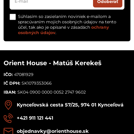
Odoberať
Súhlasím so zasielaním noviniek e-mailom a
spracúvaním mojich osobných údajov na tento
účel, tak ako je opísané v zásadách
ochrany
osobných údajov
.
Orient House - Matúš Kerekeš
IČO:
47081929
IČ DPH:
SK1079353066
IBAN:
SK04 0900 0000 0052 2747 9602
Kynceľovská cesta 57/25, 974 01 Kynceľová
+421 911 121 441
objednavky​@orienthouse​.sk