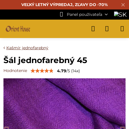
✕
VEĽKÝ LETNÝ VÝPREDAJ, ZĽAVY DO -70%
Panel používateľa
Kašmír jednofarebný
Šál jednofarebný 45
Hodnotenie
4.79
/
5
(
14
x)