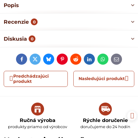
Popis
Recenzie
0
Diskusia
0
Facebook
Twitter
Bluesky
Pinterest
Reddit
LinkedIn
WhatsApp
E-
mail
Predchádzajúci
Nasledujúci produkt
produkt
Ručná výroba
Rýchle doručenie
produkty priamo od výrobcov
doručujeme do 24 hodín