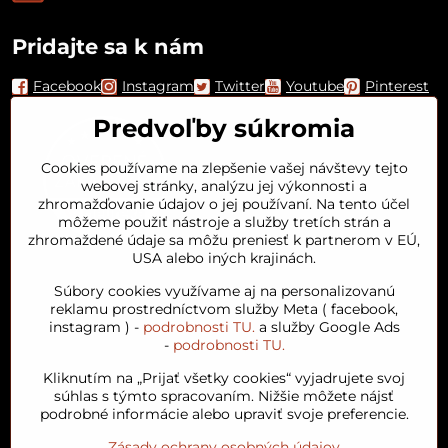
Pridajte sa k nám
Facebook
Instagram
Twitter
Youtube
Pinterest
Predvoľby súkromia
Cookies používame na zlepšenie vašej návštevy tejto
webovej stránky, analýzu jej výkonnosti a
zhromažďovanie údajov o jej používaní. Na tento účel
môžeme použiť nástroje a služby tretích strán a
zhromaždené údaje sa môžu preniesť k partnerom v EÚ,
USA alebo iných krajinách.
Orient House
Súbory cookies využívame aj na personalizovanú
reklamu prostredníctvom služby Meta ( facebook,
instagram ) -
podrobnosti TU.
a služby Google Ads
Arganový olej
-
podrobnosti TU.
Kliknutím na „Prijať všetky cookies“ vyjadrujete svoj
Obľúbené kategórie
súhlas s týmto spracovaním. Nižšie môžete nájsť
podrobné informácie alebo upraviť svoje preferencie.
Zásady ochrany osobných údajov