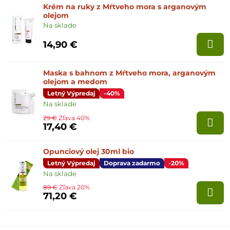
Krém na ruky z Mŕtveho mora s arganovým
olejom
Na sklade
14,90 €
Maska s bahnom z Mŕtveho mora, arganovým
olejom a medom
Letný Výpredaj
-40%
Na sklade
29 €
Zľava 40%
17,40 €
Opunciový olej 30ml bio
Letný Výpredaj
Doprava zadarmo
-20%
Na sklade
89 €
Zľava 20%
71,20 €