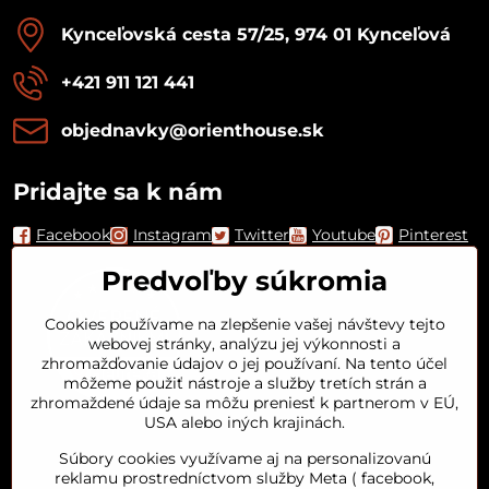
Kynceľovská cesta 57/25, 974 01 Kynceľová
+421 911 121 441
objednavky​@orienthouse​.sk
Pridajte sa k nám
Facebook
Instagram
Twitter
Youtube
Pinterest
Predvoľby súkromia
Cookies používame na zlepšenie vašej návštevy tejto
webovej stránky, analýzu jej výkonnosti a
zhromažďovanie údajov o jej používaní. Na tento účel
môžeme použiť nástroje a služby tretích strán a
zhromaždené údaje sa môžu preniesť k partnerom v EÚ,
USA alebo iných krajinách.
Orient House
Súbory cookies využívame aj na personalizovanú
reklamu prostredníctvom služby Meta ( facebook,