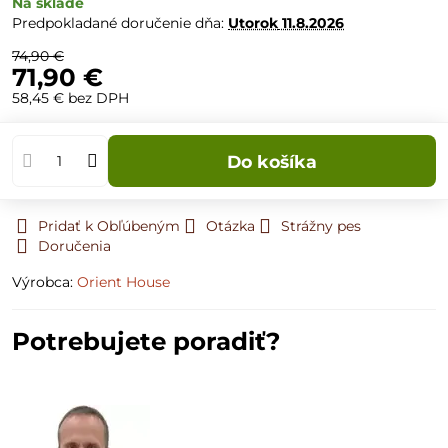
Na sklade
Predpokladané doručenie dňa:
Utorok
11.8.2026
74,90 €
71,90 €
58,45 €
bez DPH
Do košíka
Pridať k Obľúbeným
Otázka
Strážny pes
Doručenia
Výrobca:
Orient House
Potrebujete poradiť?