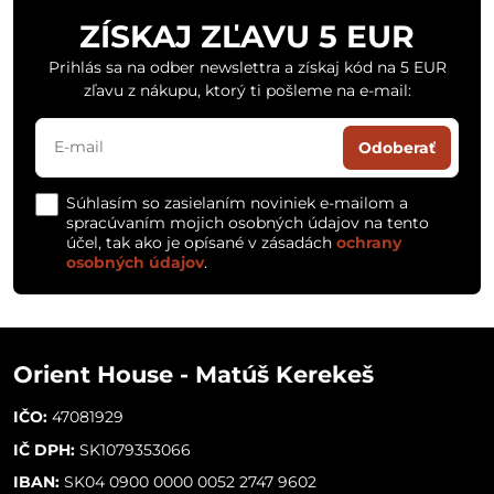
ZÍSKAJ ZĽAVU 5 EUR
Prihlás sa na odber newslettra a získaj kód na 5 EUR
zľavu z nákupu, ktorý ti pošleme na e-mail:
Odoberať
Súhlasím so zasielaním noviniek e-mailom a
spracúvaním mojich osobných údajov na tento
účel, tak ako je opísané v zásadách
ochrany
osobných údajov
.
Orient House - Matúš Kerekeš
IČO:
47081929
IČ DPH:
SK1079353066
IBAN:
SK04 0900 0000 0052 2747 9602