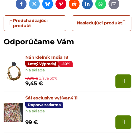
Facebook
Twitter
Bluesky
Pinterest
Reddit
LinkedIn
WhatsApp
E-
mail
Predchádzajúci
Nasledujúci produkt
produkt
Odporúčame Vám
Náhrdelník India 18
Letný Výpredaj
-50%
Na sklade
18,90 €
Zľava 50%
9,45 €
Šál exclusive vyšívaný 11
Doprava zadarmo
Na sklade
99 €