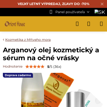
✕
VEĽKÝ LETNÝ VÝPREDAJ, ZĽAVY DO -70%
Panel používateľa
Kozmetika z Mŕtveho mora
Arganový olej kozmetický a
sérum na očné vrásky
Hodnotenie
5
/
5
(
36
x)
Doprava zadarmo