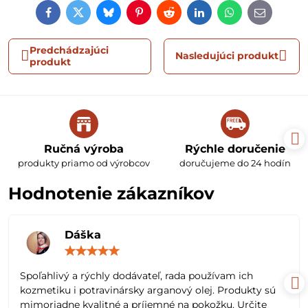
Facebook
Twitter
Bluesky
Pinterest
Reddit
LinkedIn
WhatsApp
E-
mail
Predchádzajúci
Nasledujúci produkt
produkt
Ručná výroba
Rýchle doručenie
produkty priamo od výrobcov
doručujeme do 24 hodín
Hodnotenie zákazníkov
Dáška
Hodnotenie:
5
/
Spoľahlivý a rýchly dodávateľ, rada používam ich
5
kozmetiku i potravinársky arganový olej. Produkty sú
mimoriadne kvalitné a príjemné na pokožku. Určite