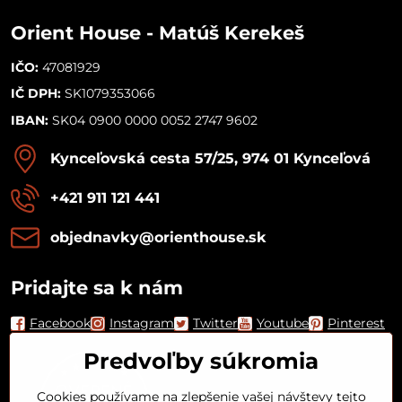
Orient House - Matúš Kerekeš
IČO:
47081929
IČ DPH:
SK1079353066
IBAN:
SK04 0900 0000 0052 2747 9602
Kynceľovská cesta 57/25, 974 01 Kynceľová
+421 911 121 441
objednavky​@orienthouse​.sk
Pridajte sa k nám
Facebook
Instagram
Twitter
Youtube
Pinterest
Predvoľby súkromia
Cookies používame na zlepšenie vašej návštevy tejto