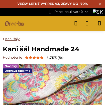
✕
VEĽKÝ LETNÝ VÝPREDAJ, ZĽAVY DO -70%
Panel používateľa
Kani šály
Kani šál Handmade 24
Hodnotenie
4.75
/
5
(
8
x)
Novinky
Doprava zadarmo