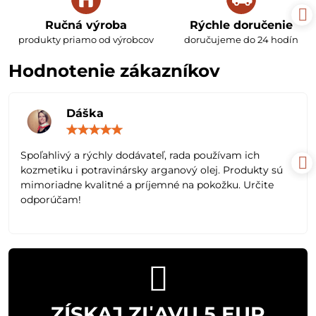
Ručná výroba
Rýchle doručenie
produkty priamo od výrobcov
doručujeme do 24 hodín
Hodnotenie zákazníkov
Dáška
Hodnotenie:
5
/
Spoľahlivý a rýchly dodávateľ, rada používam ich
5
kozmetiku i potravinársky arganový olej. Produkty sú
mimoriadne kvalitné a príjemné na pokožku. Určite
odporúčam!
ZÍSKAJ ZĽAVU 5 EUR