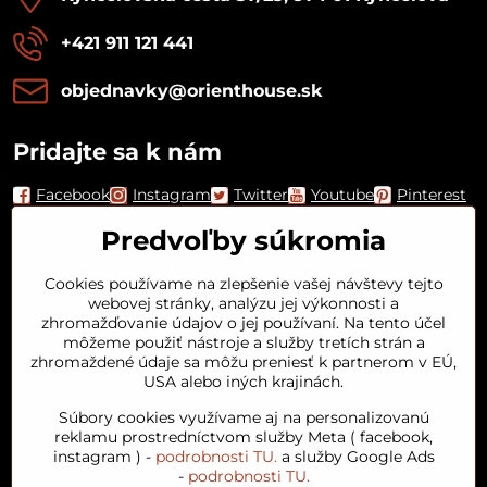
+421 911 121 441
objednavky​@orienthouse​.sk
Pridajte sa k nám
Facebook
Instagram
Twitter
Youtube
Pinterest
Predvoľby súkromia
Cookies používame na zlepšenie vašej návštevy tejto
webovej stránky, analýzu jej výkonnosti a
zhromažďovanie údajov o jej používaní. Na tento účel
môžeme použiť nástroje a služby tretích strán a
zhromaždené údaje sa môžu preniesť k partnerom v EÚ,
USA alebo iných krajinách.
Orient House
Súbory cookies využívame aj na personalizovanú
reklamu prostredníctvom služby Meta ( facebook,
instagram ) -
podrobnosti TU.
a služby Google Ads
Arganový olej
-
podrobnosti TU.