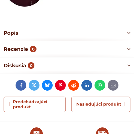
Popis
Recenzie
0
Diskusia
0
Facebook
Twitter
Bluesky
Pinterest
Reddit
LinkedIn
WhatsApp
E-
mail
Predchádzajúci
Nasledujúci produkt
produkt