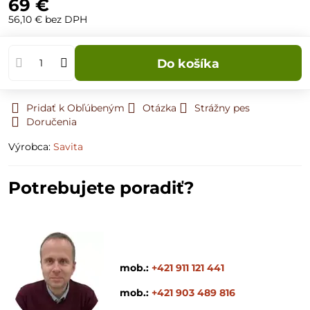
69 €
56,10 €
bez DPH
Do košíka
Pridať k Obľúbeným
Otázka
Strážny pes
Doručenia
Výrobca:
Savita
Potrebujete poradiť?
mob.:
+421 911 121 441
mob.:
+421 903 489 816