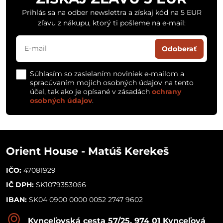
Prihlás sa na odber newslettra a získaj kód na 5 EUR
zľavu z nákupu, ktorý ti pošleme na e-mail:
Odoberať
Súhlasím so zasielaním noviniek e-mailom a
spracúvaním mojich osobných údajov na tento
účel, tak ako je opísané v zásadách
ochrany
osobných údajov
.
Orient House - Matúš Kerekeš
IČO:
47081929
IČ DPH:
SK1079353066
IBAN:
SK04 0900 0000 0052 2747 9602
Kynceľovská cesta 57/25, 974 01 Kynceľová