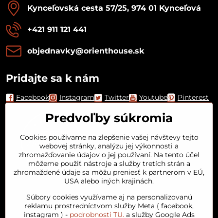
Kynceľovská cesta 57/25, 974 01 Kynceľová
+421 911 121 441
objednavky​@orienthouse​.sk
Pridajte sa k nám
Facebook
Instagram
Twitter
Youtube
Pinterest
Predvoľby súkromia
Cookies používame na zlepšenie vašej návštevy tejto
webovej stránky, analýzu jej výkonnosti a
zhromažďovanie údajov o jej používaní. Na tento účel
môžeme použiť nástroje a služby tretích strán a
zhromaždené údaje sa môžu preniesť k partnerom v EÚ,
USA alebo iných krajinách.
Orient House
Súbory cookies využívame aj na personalizovanú
reklamu prostredníctvom služby Meta ( facebook,
instagram ) -
podrobnosti TU.
a služby Google Ads