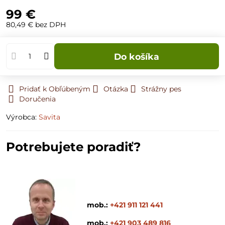
99 €
80,49 €
bez DPH
Do košíka
Pridať k Obľúbeným
Otázka
Strážny pes
Doručenia
Výrobca:
Savita
Potrebujete poradiť?
mob.:
+421 911 121 441
mob.:
+421 903 489 816