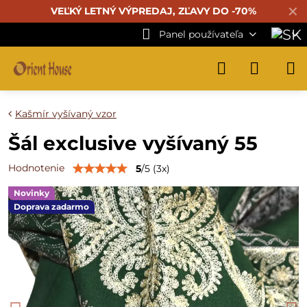
✕
VEĽKÝ LETNÝ VÝPREDAJ, ZĽAVY DO -70%
Panel používateľa
Kašmír vyšívaný vzor
Šál exclusive vyšívaný 55
Hodnotenie
5
/
5
(
3
x)
Novinky
Doprava zadarmo