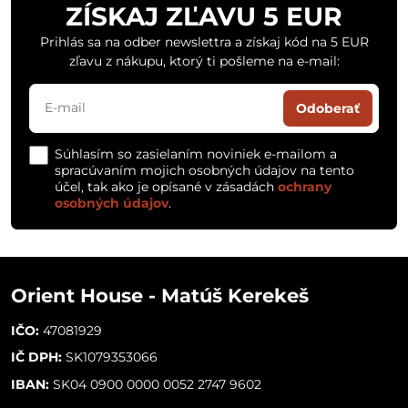
ZÍSKAJ ZĽAVU 5 EUR
Prihlás sa na odber newslettra a získaj kód na 5 EUR
zľavu z nákupu, ktorý ti pošleme na e-mail:
Odoberať
Súhlasím so zasielaním noviniek e-mailom a
spracúvaním mojich osobných údajov na tento
účel, tak ako je opísané v zásadách
ochrany
osobných údajov
.
Orient House - Matúš Kerekeš
IČO:
47081929
IČ DPH:
SK1079353066
IBAN:
SK04 0900 0000 0052 2747 9602