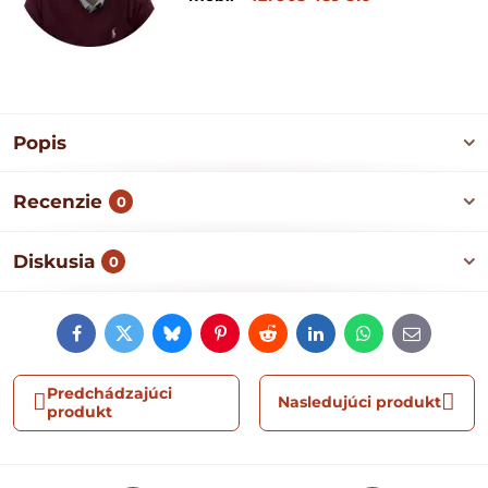
Popis
Recenzie
0
Diskusia
0
Facebook
Twitter
Bluesky
Pinterest
Reddit
LinkedIn
WhatsApp
E-
mail
Predchádzajúci
Nasledujúci produkt
produkt