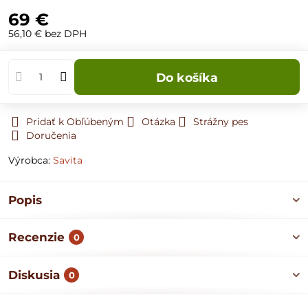
69 €
56,10 €
bez DPH
Do košíka
Pridať k Obľúbeným
Otázka
Strážny pes
Doručenia
Výrobca:
Savita
Popis
Recenzie
0
Diskusia
0