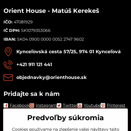
Orient House - Matúš Kerekeš
IČO:
47081929
IČ DPH:
SK1079353066
IBAN:
SK04 0900 0000 0052 2747 9602
Kynceľovská cesta 57/25, 974 01 Kynceľová
+421 911 121 441
objednavky​@orienthouse​.sk
Pridajte sa k nám
Facebook
Instagram
Twitter
Youtube
Pinterest
Predvoľby súkromia
Cookies používame na zlepšenie vašej návštevy tejto