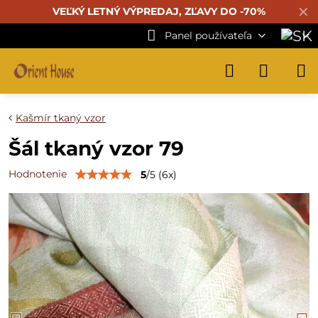
✕
VEĽKÝ LETNÝ VÝPREDAJ, ZĽAVY DO -70%
Panel používateľa
Kašmír tkaný vzor
Šál tkaný vzor 79
Hodnotenie
5
/
5
(
6
x)