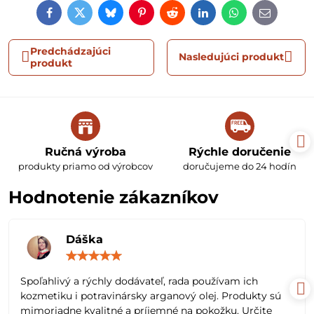
Facebook
Twitter
Bluesky
Pinterest
Reddit
LinkedIn
WhatsApp
E-
mail
Predchádzajúci
Nasledujúci produkt
produkt
Ručná výroba
Rýchle doručenie
produkty priamo od výrobcov
doručujeme do 24 hodín
Hodnotenie zákazníkov
Dáška
Hodnotenie:
5
/
Spoľahlivý a rýchly dodávateľ, rada používam ich
5
kozmetiku i potravinársky arganový olej. Produkty sú
mimoriadne kvalitné a príjemné na pokožku. Určite