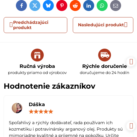
Facebook
Twitter
Bluesky
Pinterest
Reddit
LinkedIn
WhatsApp
E-
mail
Predchádzajúci
Nasledujúci produkt
produkt
Ručná výroba
Rýchle doručenie
produkty priamo od výrobcov
doručujeme do 24 hodín
Hodnotenie zákazníkov
Dáška
Hodnotenie:
5
/
Spoľahlivý a rýchly dodávateľ, rada používam ich
5
kozmetiku i potravinársky arganový olej. Produkty sú
mimoriadne kvalitné a príjemné na pokožku. Určite