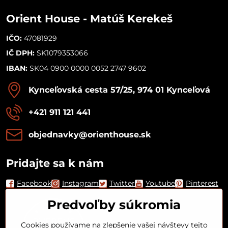
Orient House - Matúš Kerekeš
IČO:
47081929
IČ DPH:
SK1079353066
IBAN:
SK04 0900 0000 0052 2747 9602
Kynceľovská cesta 57/25, 974 01 Kynceľová
+421 911 121 441
objednavky​@orienthouse​.sk
Pridajte sa k nám
Facebook
Instagram
Twitter
Youtube
Pinterest
Predvoľby súkromia
Cookies používame na zlepšenie vašej návštevy tejto