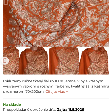
Exkluzívny ručne tkaný šál zo 100% jemnej vlny s krásnym
vyšívaným vzorom s rôznymi farbami, kvalitný šál z Kašmíru
s rozmerom 70x200cm.
Čítajte viac
Na sklade
Predpokladané doručenie dňa:
Zajtra
11.8.2026