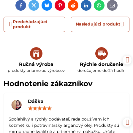
Facebook
Twitter
Bluesky
Pinterest
Reddit
LinkedIn
WhatsApp
E-
mail
Predchádzajúci
Nasledujúci produkt
produkt
Ručná výroba
Rýchle doručenie
produkty priamo od výrobcov
doručujeme do 24 hodín
Hodnotenie zákazníkov
Dáška
Hodnotenie:
5
/
Spoľahlivý a rýchly dodávateľ, rada používam ich
5
kozmetiku i potravinársky arganový olej. Produkty sú
mimoriadne kvalitné a príjemné na pokožku. Určite