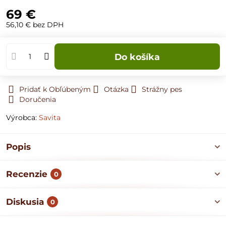
69 €
56,10 €
bez DPH
Do košíka
Pridať k Obľúbeným
Otázka
Strážny pes
Doručenia
Výrobca:
Savita
Popis
Recenzie
0
Diskusia
0