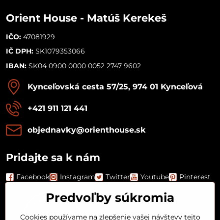
Orient House - Matúš Kerekeš
IČO:
47081929
IČ DPH:
SK1079353066
IBAN:
SK04 0900 0000 0052 2747 9602
Kynceľovská cesta 57/25, 974 01 Kynceľová
+421 911 121 441
objednavky​@orienthouse​.sk
Pridajte sa k nám
Facebook
Instagram
Twitter
Youtube
Pinterest
Predvoľby súkromia
Cookies používame na zlepšenie vašej návštevy tejto