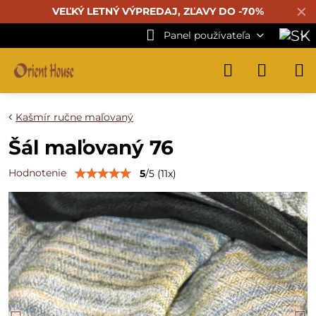
✕
VEĽKÝ LETNÝ VÝPREDAJ, ZĽAVY DO -70%
Panel používateľa
Kašmír ručne maľovaný
Šál maľovaný 76
Hodnotenie
5
/
5
(
11
x)