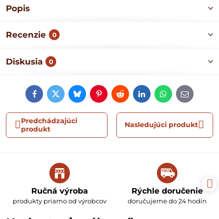
Popis
Recenzie
0
Diskusia
0
Facebook
Twitter
Bluesky
Pinterest
Reddit
LinkedIn
WhatsApp
E-
mail
Predchádzajúci
Nasledujúci produkt
produkt
Ručná výroba
Rýchle doručenie
produkty priamo od výrobcov
doručujeme do 24 hodín