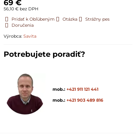
69 €
56,10 €
bez DPH
Pridať k Obľúbeným
Otázka
Strážny pes
Doručenia
Výrobca:
Savita
Potrebujete poradiť?
mob.:
+421 911 121 441
mob.:
+421 903 489 816