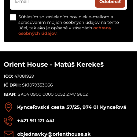
Odoberať
Súhlasím so zasielaním noviniek e-mailom a
spracúvaním mojich osobných údajov na tento
účel, tak ako je opísané v zásadách
ochrany
osobných údajov
.
Orient House - Matúš Kerekeš
IČO:
47081929
IČ DPH:
SK1079353066
IBAN:
SK04 0900 0000 0052 2747 9602
Kynceľovská cesta 57/25, 974 01 Kynceľová
+421 911 121 441
objednavky​@orienthouse​.sk