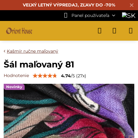
✕
VEĽKÝ LETNÝ VÝPREDAJ, ZĽAVY DO -70%
Panel používateľa
Kašmír ručne maľovaný
Šál maľovaný 81
Hodnotenie
4.74
/
5
(
27
x)
Novinky