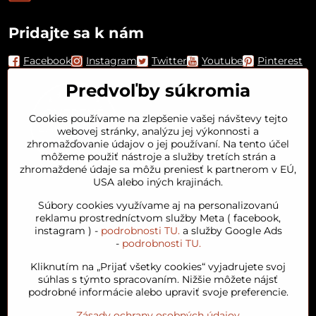
Pridajte sa k nám
Facebook
Instagram
Twitter
Youtube
Pinterest
Predvoľby súkromia
Cookies používame na zlepšenie vašej návštevy tejto
webovej stránky, analýzu jej výkonnosti a
zhromažďovanie údajov o jej používaní. Na tento účel
môžeme použiť nástroje a služby tretích strán a
zhromaždené údaje sa môžu preniesť k partnerom v EÚ,
USA alebo iných krajinách.
Orient House
Súbory cookies využívame aj na personalizovanú
reklamu prostredníctvom služby Meta ( facebook,
instagram ) -
podrobnosti TU.
a služby Google Ads
Arganový olej
-
podrobnosti TU.
Kliknutím na „Prijať všetky cookies“ vyjadrujete svoj
Obľúbené kategórie
súhlas s týmto spracovaním. Nižšie môžete nájsť
podrobné informácie alebo upraviť svoje preferencie.
Zásady ochrany osobných údajov