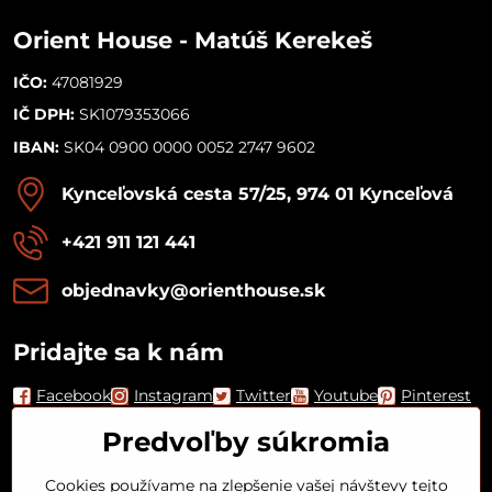
Orient House - Matúš Kerekeš
IČO:
47081929
IČ DPH:
SK1079353066
IBAN:
SK04 0900 0000 0052 2747 9602
Kynceľovská cesta 57/25, 974 01 Kynceľová
+421 911 121 441
objednavky​@orienthouse​.sk
Pridajte sa k nám
Facebook
Instagram
Twitter
Youtube
Pinterest
Predvoľby súkromia
Cookies používame na zlepšenie vašej návštevy tejto