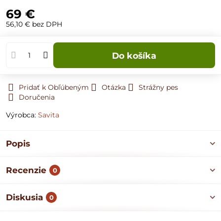
69 €
56,10 €
bez DPH
Do košíka
Pridať k Obľúbeným
Otázka
Strážny pes
Doručenia
Výrobca:
Savita
Popis
Recenzie
0
Diskusia
0