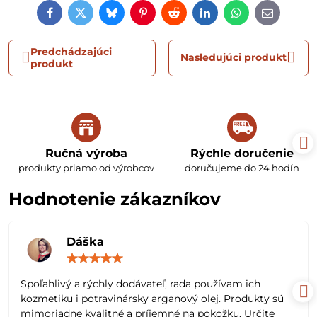
Facebook
Twitter
Bluesky
Pinterest
Reddit
LinkedIn
WhatsApp
E-
mail
Predchádzajúci
Nasledujúci produkt
produkt
Ručná výroba
Rýchle doručenie
produkty priamo od výrobcov
doručujeme do 24 hodín
Hodnotenie zákazníkov
Dáška
Hodnotenie:
5
/
Spoľahlivý a rýchly dodávateľ, rada používam ich
5
kozmetiku i potravinársky arganový olej. Produkty sú
mimoriadne kvalitné a príjemné na pokožku. Určite