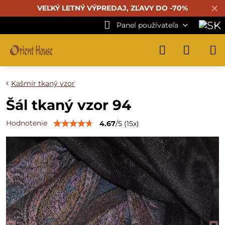
✕
VEĽKÝ LETNÝ VÝPREDAJ, ZĽAVY DO -70%
Panel používateľa
Kašmír tkaný vzor
Šál tkaný vzor 94
Hodnotenie
4.67
/
5
(
15
x)