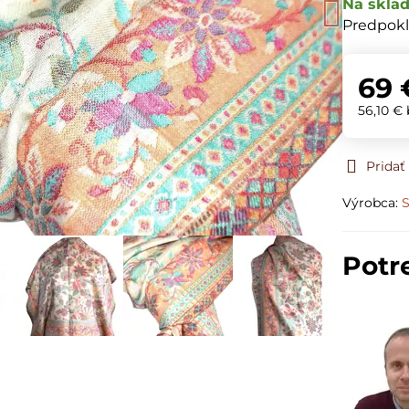
Na skla
Predpokl
69 
56,10 €
Prida
Výrobca:
S
Potr