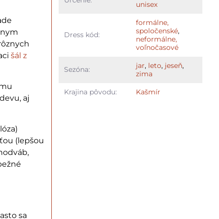
Určenie:
unisex
lade
formálne,
spoločenské
,
álnym
Dress kód:
neformálne,
rôznych
voľnočasové
aci
šál z
jar
,
leto
,
jeseň
,
Sezóna:
zima
ému
Krajina pôvodu:
Kašmír
evu, aj
lóza)
ťou (lepšou
 hodváb,
 bežné
asto sa