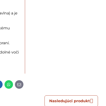
vlna) a je
ckému
raní.
odolné voči
t
LinkedIn
WhatsApp
E-
mail
Nasledujúci produkt