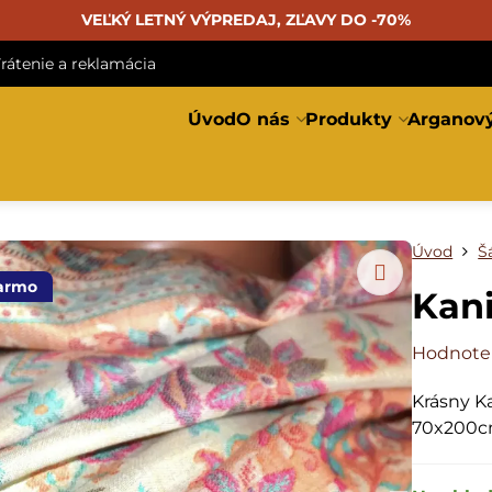
VEĽKÝ LETNÝ VÝPREDAJ, ZĽAVY DO -70%
rátenie a reklamácia
Úvod
O nás
Produkty
Arganový
Úvod
Š
armo
Kan
Hodnote
Krásny K
70x200cm