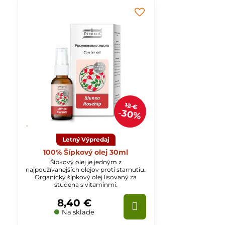
12 €
30%
Letný Výpredaj
100% Šípkový olej 30ml
Šípkový olej je jedným z
najpoužívanejších olejov proti starnutiu.
Organický šípkový olej lisovaný za
studena s vitamínmi.
8,40 €
Na sklade