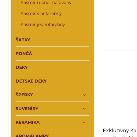
Kašmír ručne maľovaný
Kašmír viacfarebný
Kašmír jednofarebný
ŠATKY
PONČÁ
DEKY
DETSKÉ DEKY
ŠPERKY
SUVENÍRY
KERAMIKA
Exkluzívny Ka
AROMALAMPY