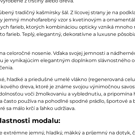
 vyrobené z trstiny alebo dreva.
ľúbený tradičný kašmírsky šál. Z lícovej strany je na podk
ny jemný mnohofarebný vzor s kvetinovým a ornament
ych farieb, ktorých kombináciou opticky vzniká mnoho 
o farieb. Teplý, elegantný, dekoratívne a luxusne pôsobi
na celoročné nosenie. Vďaka svojej jemnosti a nádhern
u je vynikajúcim elegantným doplnkom slávnostného od
čenia.
é, hladké a priedušné umelé vlákno (regenerovaná celu
kového dreva, ktoré je známe svojou výnimočnou savos
odolnosťou voči žmolkovaniu a vyblednutiu, a pripomína
 často používa na pohodlné spodné prádlo, športové a
ré sa málo krčí a ľahko udržiava.
lastnosti modalu:
e extrémne jemný, hladký, mäkký a príjemný na dotyk, č