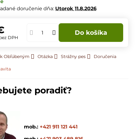
de
adané doručenie dňa:
Utorok
11.8.2026
€
Do košíka
bez DPH
ť k Obľúbeným
Otázka
Strážny pes
Doručenia
avita
ebujete poradiť?
mob.:
+421 911 121 441
mob.:
+421 903 489 816