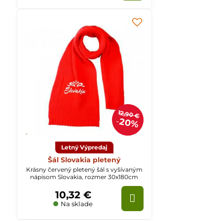
12,90 €
20%
Letný Výpredaj
Šál Slovakia pletený
Krásny červený pletený šál s vyšívaným
nápisom Slovakia, rozmer 30x180cm
10,32 €
Na sklade