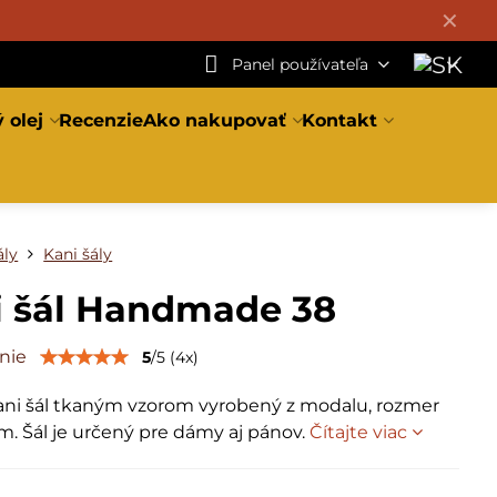
✕
Panel používateľa
 olej
Recenzie
Ako nakupovať
Kontakt
ály
Kani šály
i šál Handmade 38
nie
5
/
5
(
4
x)
ani šál tkaným vzorom vyrobený z modalu, rozmer
. Šál je určený pre dámy aj pánov.
Čítajte viac