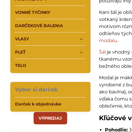
používajú ihly
Kani šál je ob
VONNÉ TYČINKY
votkaný krás
DARČEKOVÉ BALENIA
motívom rôzn
odtieňov týcht
VLASY
modalu
.
Šál
je vhodný 
PLEŤ
tkanému vzor
TELO
bežného oble
Modal je mäkk
vyrobené z bu
Vyber si darček
ako bavlna), 
vďaka čomu sa
Darček k objednávke
oblečenie, kto
Kľúčové v
VÝPREDAJ
Pohodlie:
J