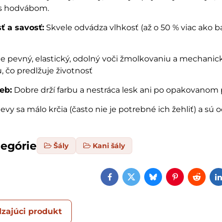
s hodvábom.
ť a savosť:
Skvele odvádza vlhkosť (až o 50 % viac ako ba
e pevný, elastický, odolný voči žmolkovaniu a mechani
 čo predlžuje životnosť
ieb:
Dobre drží farbu a nestráca lesk ani po opakovanom p
vy sa málo krčia (často nie je potrebné ich žehliť) a sú 
tegórie
Šály
Kani šály
Facebook
Twitter
Bluesky
Pinterest
Reddi
zajúci produkt