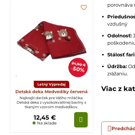
porovnáva 
Priedušnos
vzdušný
Odolnosť:
J
poškodeniu,
Stálosť far
24,90 €
Údržba:
Ode
50%
zrážaniu.
Letný Výpredaj
Viac z ka
Detská deka Medvedíky červená
Najkrajší darček pre Vášho miláčika.
Detská deka z vysokokvalitnej bavlny s
tkaným vzorom medvedíkov.
12,45 €
Na sklade
Predchád