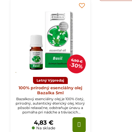
6,90 €
30%
Letný Výpredaj
100% prírodný esenciálny olej
Bazalka 5ml
Bazalkový esenciálny olej je 100% čistý,
prírodný, autentický éterický olej, ktorý
pôsobí relaxačne, odstraňuje únavu a
pomáha pri nádche a tráviacich
ťažkostiach.
4,83 €
Na sklade