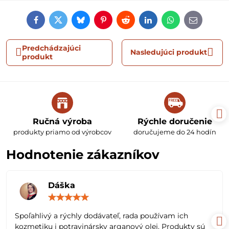
Facebook
Twitter
Bluesky
Pinterest
Reddit
LinkedIn
WhatsApp
E-
mail
Predchádzajúci
Nasledujúci produkt
produkt
Ručná výroba
Rýchle doručenie
produkty priamo od výrobcov
doručujeme do 24 hodín
Hodnotenie zákazníkov
Dáška
Hodnotenie:
5
/
Spoľahlivý a rýchly dodávateľ, rada používam ich
5
kozmetiku i potravinársky arganový olej. Produkty sú