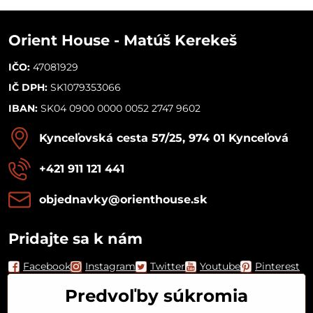
Orient House - Matúš Kerekeš
IČO:
47081929
IČ DPH:
SK1079353066
IBAN:
SK04 0900 0000 0052 2747 9602
Kynceľovská cesta 57/25, 974 01 Kynceľová
+421 911 121 441
objednavky​@orienthouse​.sk
Pridajte sa k nám
Facebook
Instagram
Twitter
Youtube
Pinterest
Predvoľby súkromia