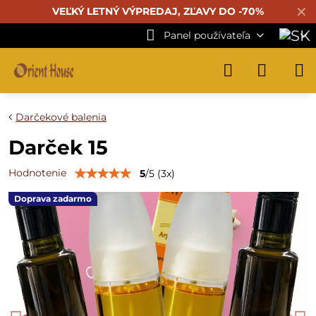
✕
VEĽKÝ LETNÝ VÝPREDAJ, ZĽAVY DO -70%
Panel používateľa
Darčekové balenia
Darček 15
Hodnotenie
5
/
5
(
3
x)
Doprava zadarmo