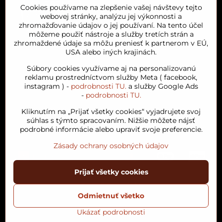
Cookies používame na zlepšenie vašej návštevy tejto
webovej stránky, analýzu jej výkonnosti a
zhromažďovanie údajov o jej používaní. Na tento účel
môžeme použiť nástroje a služby tretích strán a
zhromaždené údaje sa môžu preniesť k partnerom v EÚ,
USA alebo iných krajinách.
Orient House
Súbory cookies využívame aj na personalizovanú
reklamu prostredníctvom služby Meta ( facebook,
instagram ) -
podrobnosti TU.
a služby Google Ads
Arganový olej
-
podrobnosti TU.
Kliknutím na „Prijať všetky cookies“ vyjadrujete svoj
Obľúbené kategórie
súhlas s týmto spracovaním. Nižšie môžete nájsť
podrobné informácie alebo upraviť svoje preferencie.
Zásady ochrany osobných údajov
Prijať všetky cookies
©
2026
Copyright
Predvoľby súkromia
Zásady ochrany osobných údajov
Odmietnuť všetko
Podmienky používania
Stav objednávky
Ukázať podrobnosti
Vytvorené pomocou:
BiznisWeb.sk