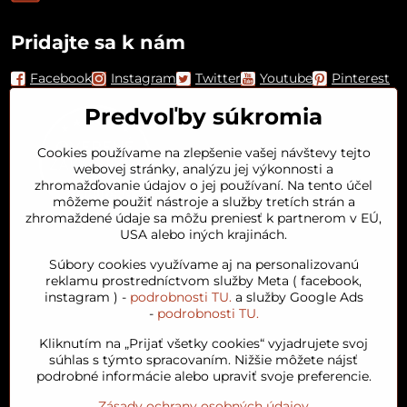
Pridajte sa k nám
Facebook
Instagram
Twitter
Youtube
Pinterest
Predvoľby súkromia
Cookies používame na zlepšenie vašej návštevy tejto
webovej stránky, analýzu jej výkonnosti a
zhromažďovanie údajov o jej používaní. Na tento účel
môžeme použiť nástroje a služby tretích strán a
zhromaždené údaje sa môžu preniesť k partnerom v EÚ,
USA alebo iných krajinách.
Orient House
Súbory cookies využívame aj na personalizovanú
reklamu prostredníctvom služby Meta ( facebook,
instagram ) -
podrobnosti TU.
a služby Google Ads
Arganový olej
-
podrobnosti TU.
Kliknutím na „Prijať všetky cookies“ vyjadrujete svoj
Obľúbené kategórie
súhlas s týmto spracovaním. Nižšie môžete nájsť
podrobné informácie alebo upraviť svoje preferencie.
Zásady ochrany osobných údajov