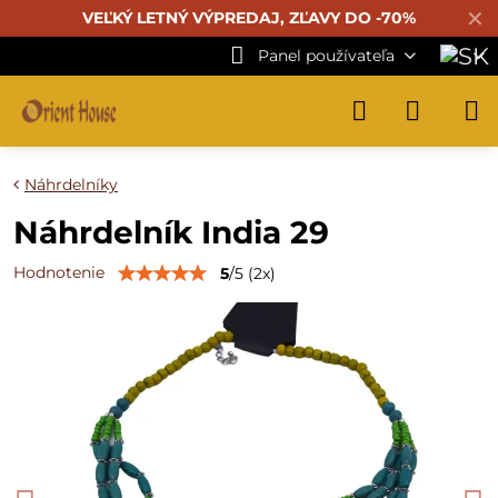
✕
VEĽKÝ LETNÝ VÝPREDAJ, ZĽAVY DO -70%
Panel používateľa
Náhrdelníky
Náhrdelník India 29
Hodnotenie
5
/
5
(
2
x)