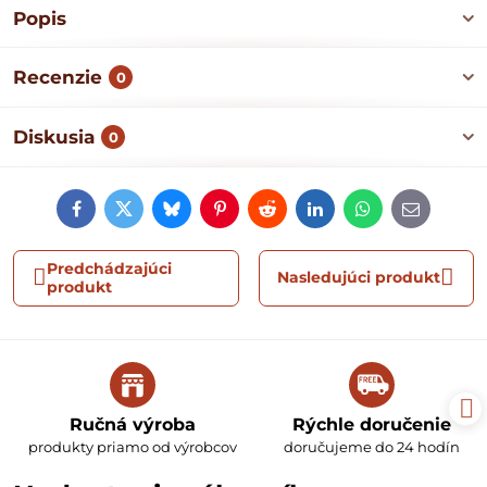
Popis
Recenzie
0
Diskusia
0
Facebook
Twitter
Bluesky
Pinterest
Reddit
LinkedIn
WhatsApp
E-
mail
Predchádzajúci
Nasledujúci produkt
produkt
Ručná výroba
Rýchle doručenie
produkty priamo od výrobcov
doručujeme do 24 hodín