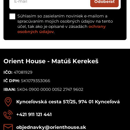
Odoberať
Súhlasím so zasielaním noviniek e-mailom a
spracúvaním mojich osobných údajov na tento
účel, tak ako je opísané v zásadách
ochrany
osobných údajov
.
Orient House - Matúš Kerekeš
IČO:
47081929
IČ DPH:
SK1079353066
IBAN:
SK04 0900 0000 0052 2747 9602
Kynceľovská cesta 57/25, 974 01 Kynceľová
+421 911 121 441
objednavky​@orienthouse​.sk