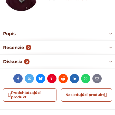
Popis
Recenzie
0
Diskusia
0
Facebook
Twitter
Bluesky
Pinterest
Reddit
LinkedIn
WhatsApp
E-
mail
Predchádzajúci
Nasledujúci produkt
produkt