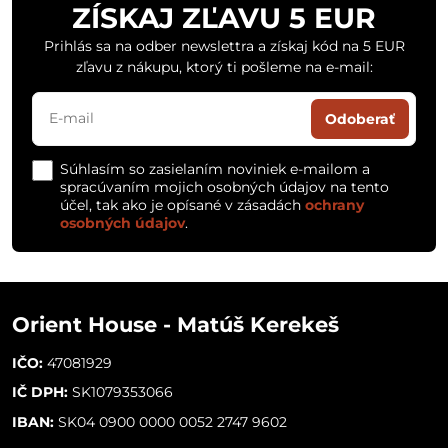
ZÍSKAJ ZĽAVU 5 EUR
Prihlás sa na odber newslettra a získaj kód na 5 EUR
zľavu z nákupu, ktorý ti pošleme na e-mail:
Odoberať
Súhlasím so zasielaním noviniek e-mailom a
spracúvaním mojich osobných údajov na tento
účel, tak ako je opísané v zásadách
ochrany
osobných údajov
.
Orient House - Matúš Kerekeš
IČO:
47081929
IČ DPH:
SK1079353066
IBAN:
SK04 0900 0000 0052 2747 9602