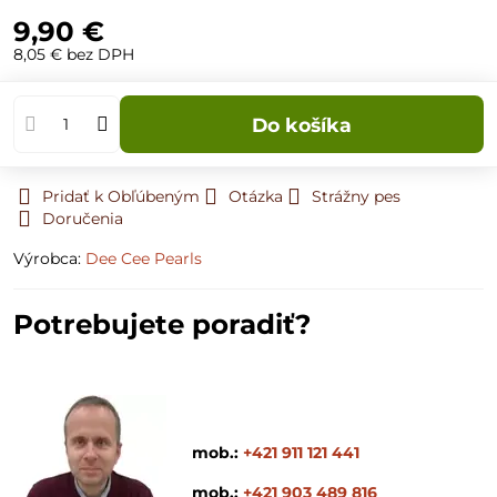
9,90 €
8,05 €
bez DPH
Do košíka
Pridať k Obľúbeným
Otázka
Strážny pes
Doručenia
Výrobca:
Dee Cee Pearls
Potrebujete poradiť?
mob.:
+421 911 121 441
mob.:
+421 903 489 816