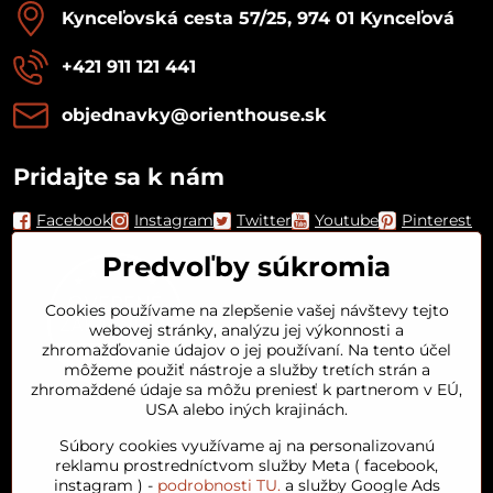
Kynceľovská cesta 57/25, 974 01 Kynceľová
+421 911 121 441
objednavky​@orienthouse​.sk
Pridajte sa k nám
Facebook
Instagram
Twitter
Youtube
Pinterest
Predvoľby súkromia
Cookies používame na zlepšenie vašej návštevy tejto
webovej stránky, analýzu jej výkonnosti a
zhromažďovanie údajov o jej používaní. Na tento účel
môžeme použiť nástroje a služby tretích strán a
zhromaždené údaje sa môžu preniesť k partnerom v EÚ,
USA alebo iných krajinách.
Orient House
Súbory cookies využívame aj na personalizovanú
reklamu prostredníctvom služby Meta ( facebook,
instagram ) -
podrobnosti TU.
a služby Google Ads