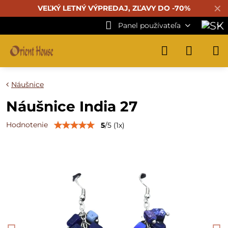
✕
VEĽKÝ LETNÝ VÝPREDAJ, ZĽAVY DO -70%
Panel používateľa
Náušnice
Náušnice India 27
Hodnotenie
5
/
5
(
1
x)