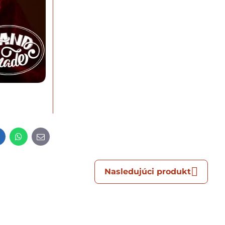
t
LinkedIn
WhatsApp
E-
mail
Nasledujúci produkt