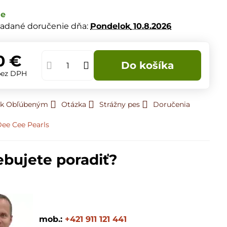
de
adané doručenie dňa:
Pondelok
10.8.2026
0 €
Do košíka
bez DPH
ť k Obľúbeným
Otázka
Strážny pes
Doručenia
ee Cee Pearls
ebujete poradiť?
mob.:
+421 911 121 441