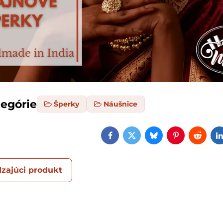
tegórie
Šperky
Náušnice
Facebook
Twitter
Bluesky
Pinterest
Reddi
zajúci produkt