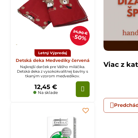
24,90 €
50%
Letný Výpredaj
Detská deka Medvedíky červená
Viac z ka
Najkrajší darček pre Vášho miláčika.
Detská deka z vysokokvalitnej bavlny s
tkaným vzorom medvedíkov.
12,45 €
Na sklade
Predchád