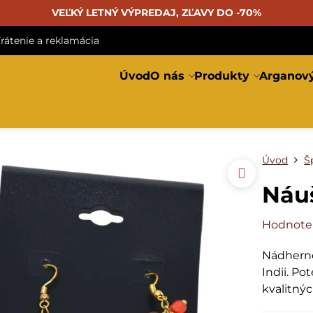
VEĽKÝ LETNÝ VÝPREDAJ, ZĽAVY DO -70%
rátenie a reklamácia
Úvod
O nás
Produkty
Arganový
Úvod
Š
Náuš
Hodnote
Nádherné
Indii. Po
kvalitný