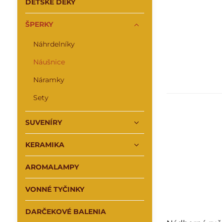
DETSKÉ DEKY
ŠPERKY
Náhrdelníky
Náušnice
Náramky
Sety
SUVENÍRY
KERAMIKA
AROMALAMPY
VONNÉ TYČINKY
DARČEKOVÉ BALENIA