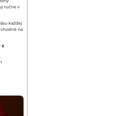
rodný
ný ručne v
rásu každej
ú vhodné na
 z
h