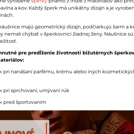
čne vyrobené
šperky
priamo z Indie z materiálov ako prí
bavlna a kov. Každý šperk má unikátny dizajn a je vyrobe
inách.
ušnice majú geometrický dizajn, podčiarkujú šarm a k
by nemali chýbať v šperkovnici žiadnej ženy. Náušnice s
ežitosť.
nutné pre predĺženie životnosti bižutérnych šperkov
ateriálov:
rk pri nanášaní parfému, krému alebo iných kozmetickýc
rk pri sprchovaní, umývaní rúk
rk pred športovaním