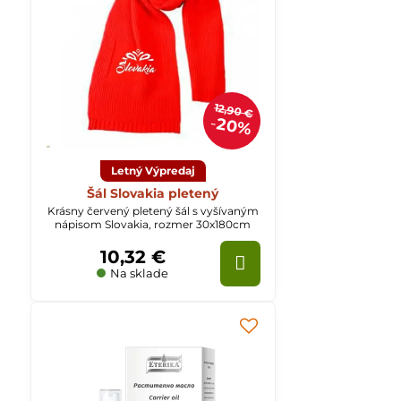
12,90 €
20%
Letný Výpredaj
Šál Slovakia pletený
Krásny červený pletený šál s vyšívaným
nápisom Slovakia, rozmer 30x180cm
10,32 €
Na sklade