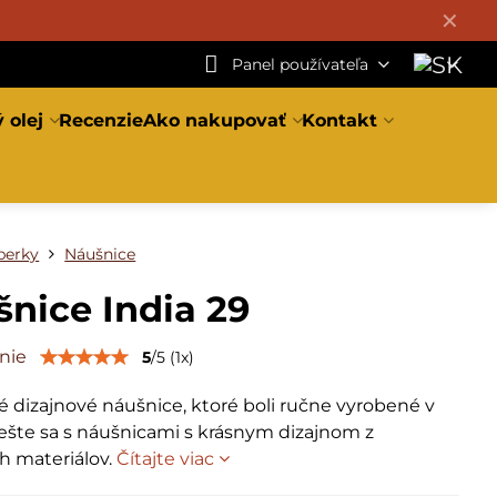
✕
Panel používateľa
 olej
Recenzie
Ako nakupovať
Kontakt
perky
Náušnice
nice India 29
nie
5
/
5
(
1
x)
 dizajnové náušnice, ktoré boli ručne vyrobené v
tešte sa s náušnicami s krásnym dizajnom z
ch materiálov.
Čítajte viac