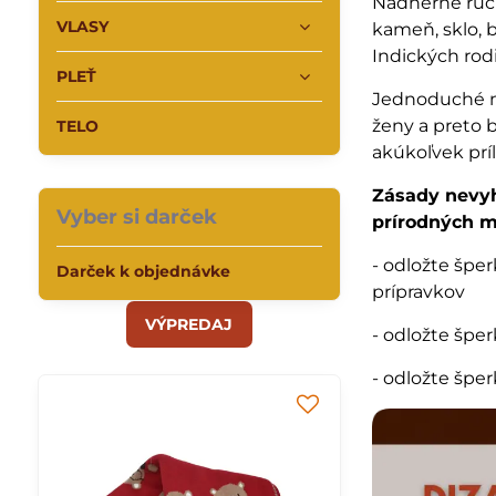
Nádherné ru
VLASY
kameň, sklo, 
Indických rod
PLEŤ
Jednoduché ná
ženy a preto 
TELO
akúkoľvek príl
Zásady nevyh
Vyber si darček
prírodných m
- odložte špe
Darček k objednávke
prípravkov
VÝPREDAJ
- odložte špe
- odložte špe