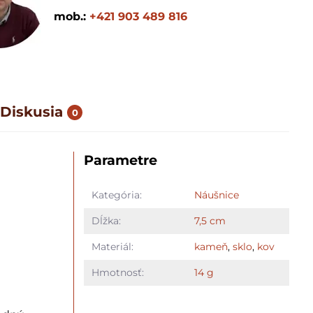
mob.:
+421 903 489 816
Diskusia
0
Parametre
Kategória:
Náušnice
Dĺžka:
7,5 cm
Materiál:
kameň
,
sklo
,
kov
Hmotnosť:
14 g