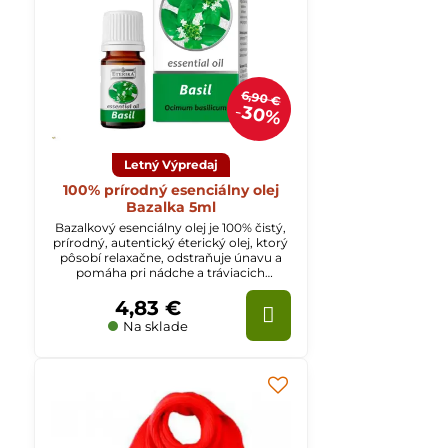
6,90 €
30%
Letný Výpredaj
100% prírodný esenciálny olej
Bazalka 5ml
Bazalkový esenciálny olej je 100% čistý,
prírodný, autentický éterický olej, ktorý
pôsobí relaxačne, odstraňuje únavu a
pomáha pri nádche a tráviacich
ťažkostiach.
4,83 €
Na sklade