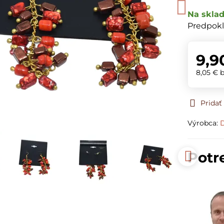
Na skla
Predpokl
9,9
8,05 €
Prida
Výrobca:
D
Potr