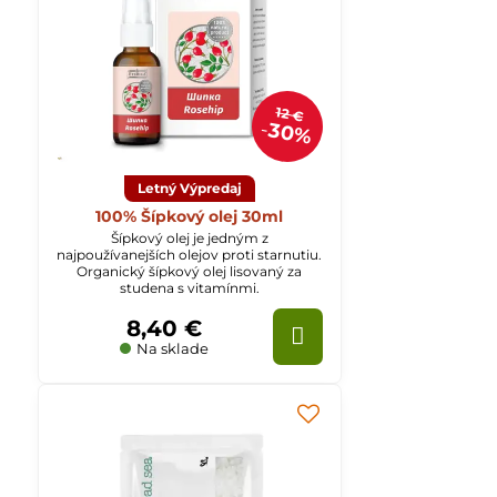
12 €
30%
Letný Výpredaj
100% Šípkový olej 30ml
Šípkový olej je jedným z
najpoužívanejších olejov proti starnutiu.
Organický šípkový olej lisovaný za
studena s vitamínmi.
8,40 €
Na sklade