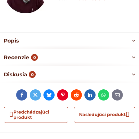
Popis
Recenzie
0
Diskusia
0
Facebook
Twitter
Bluesky
Pinterest
Reddit
LinkedIn
WhatsApp
E-
mail
Predchádzajúci
Nasledujúci produkt
produkt