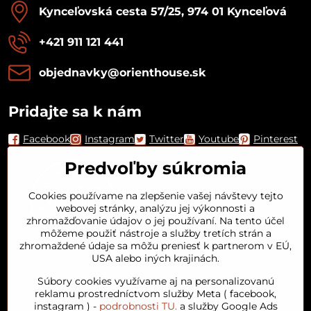
Kynceľovská cesta 57/25, 974 01 Kynceľová
+421 911 121 441
objednavky​@orienthouse​.sk
Pridajte sa k nám
Facebook
Instagram
Twitter
Youtube
Pinterest
Predvoľby súkromia
Cookies používame na zlepšenie vašej návštevy tejto
webovej stránky, analýzu jej výkonnosti a
zhromažďovanie údajov o jej používaní. Na tento účel
môžeme použiť nástroje a služby tretích strán a
zhromaždené údaje sa môžu preniesť k partnerom v EÚ,
USA alebo iných krajinách.
Orient House
Súbory cookies využívame aj na personalizovanú
reklamu prostredníctvom služby Meta ( facebook,
instagram ) -
podrobnosti TU.
a služby Google Ads