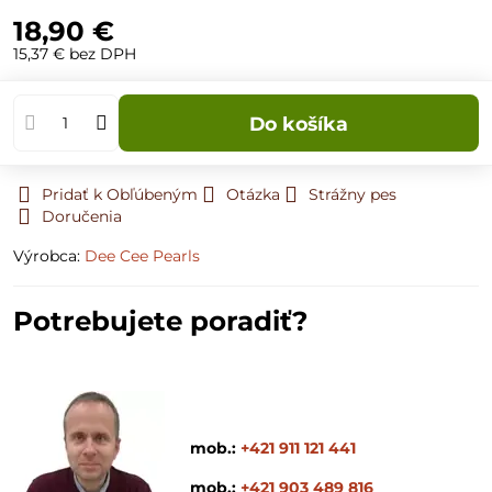
18,90 €
15,37 €
bez DPH
Do košíka
Pridať k Obľúbeným
Otázka
Strážny pes
Doručenia
Výrobca:
Dee Cee Pearls
Potrebujete poradiť?
mob.:
+421 911 121 441
mob.:
+421 903 489 816