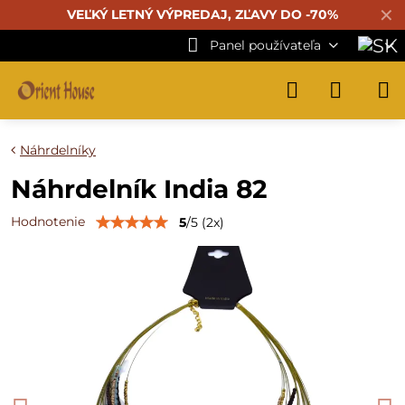
✕
VEĽKÝ LETNÝ VÝPREDAJ, ZĽAVY DO -70%
Panel používateľa
Náhrdelníky
Náhrdelník India 82
Hodnotenie
5
/
5
(
2
x)