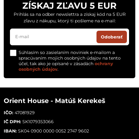
ZÍSKAJ ZĽAVU 5 EUR
Prihlás sa na odber newslettra a získaj kód na 5 EUR
zľavu z nákupu, ktorý ti pošleme na e-mail:
Odoberať
Súhlasím so zasielaním noviniek e-mailom a
spracúvaním mojich osobných údajov na tento
účel, tak ako je opísané v zásadách
ochrany
osobných údajov
.
Orient House - Matúš Kerekeš
IČO:
47081929
IČ DPH:
SK1079353066
IBAN:
SK04 0900 0000 0052 2747 9602