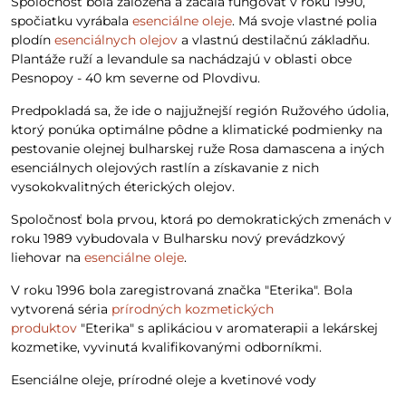
Spoločnosť bola založená a začala fungovať v roku 1990,
spočiatku vyrábala
esenciálne oleje
. Má svoje vlastné polia
plodín
esenciálnych olejov
a vlastnú destilačnú základňu.
Plantáže ruží a levandule sa nachádzajú v oblasti obce
Pesnopoy - 40 km severne od Plovdivu.
Predpokladá sa, že ide o najjužnejší región Ružového údolia,
ktorý ponúka optimálne pôdne a klimatické podmienky na
pestovanie olejnej bulharskej ruže Rosa damascena a iných
esenciálnych olejových rastlín a získavanie z nich
vysokokvalitných éterických olejov.
Spoločnosť bola prvou, ktorá po demokratických zmenách v
roku 1989 vybudovala v Bulharsku nový prevádzkový
liehovar na
esenciálne oleje
.
V roku 1996 bola zaregistrovaná značka "Eterika". Bola
vytvorená séria
prírodných kozmetických
produktov
"Eterika" s aplikáciou v aromaterapii a lekárskej
kozmetike, vyvinutá kvalifikovanými odborníkmi.
Esenciálne oleje, prírodné oleje a kvetinové vody