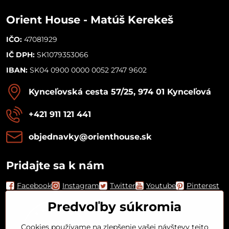
Orient House - Matúš Kerekeš
IČO:
47081929
IČ DPH:
SK1079353066
IBAN:
SK04 0900 0000 0052 2747 9602
Kynceľovská cesta 57/25, 974 01 Kynceľová
+421 911 121 441
objednavky​@orienthouse​.sk
Pridajte sa k nám
Facebook
Instagram
Twitter
Youtube
Pinterest
Predvoľby súkromia
Cookies používame na zlepšenie vašej návštevy tejto