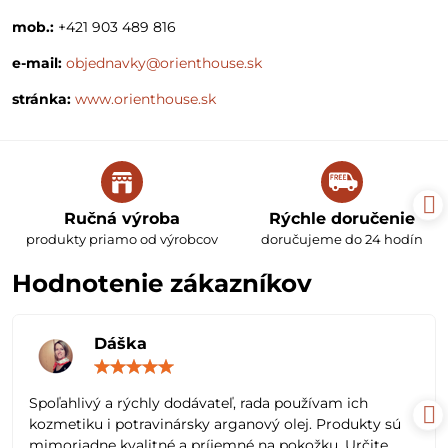
mob.:
+421 903 489 816
e-mail:
objednavky@orienthouse.sk
stránka:
www.orienthouse.sk
Ručná výroba
Rýchle doručenie
produkty priamo od výrobcov
doručujeme do 24 hodín
Hodnotenie zákazníkov
Dáška
Hodnotenie:
5
/
Spoľahlivý a rýchly dodávateľ, rada používam ich
5
kozmetiku i potravinársky arganový olej. Produkty sú
mimoriadne kvalitné a príjemné na pokožku. Určite