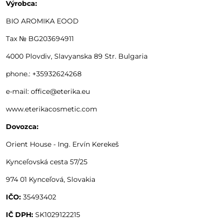
Výrobca:
BIO AROMIKA EOOD
Tax № BG203694911
4000 Plovdiv, Slavyanska 89 Str. Bulgaria
phone.: +35932624268
e-mail: office@eterika.eu
www.eterikacosmetic.com
Dovozca:
Orient House - Ing. Ervín Kerekeš
Kynceľovská cesta 57/25
974 01 Kynceľová, Slovakia
IČO:
35493402
IČ DPH:
SK1029122215