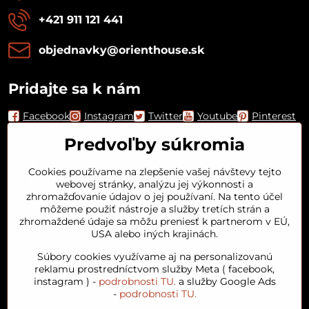
+421 911 121 441
objednavky​@orienthouse​.sk
Pridajte sa k nám
Facebook
Instagram
Twitter
Youtube
Pinterest
Predvoľby súkromia
Cookies používame na zlepšenie vašej návštevy tejto
webovej stránky, analýzu jej výkonnosti a
zhromažďovanie údajov o jej používaní. Na tento účel
môžeme použiť nástroje a služby tretích strán a
zhromaždené údaje sa môžu preniesť k partnerom v EÚ,
USA alebo iných krajinách.
Orient House
Súbory cookies využívame aj na personalizovanú
reklamu prostredníctvom služby Meta ( facebook,
instagram ) -
podrobnosti TU.
a služby Google Ads
Arganový olej
-
podrobnosti TU.