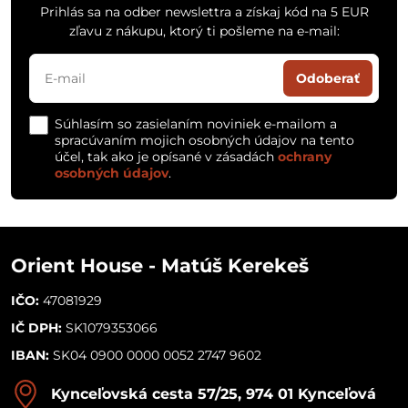
Prihlás sa na odber newslettra a získaj kód na 5 EUR
zľavu z nákupu, ktorý ti pošleme na e-mail:
Odoberať
Súhlasím so zasielaním noviniek e-mailom a
spracúvaním mojich osobných údajov na tento
účel, tak ako je opísané v zásadách
ochrany
osobných údajov
.
Orient House - Matúš Kerekeš
IČO:
47081929
IČ DPH:
SK1079353066
IBAN:
SK04 0900 0000 0052 2747 9602
Kynceľovská cesta 57/25, 974 01 Kynceľová