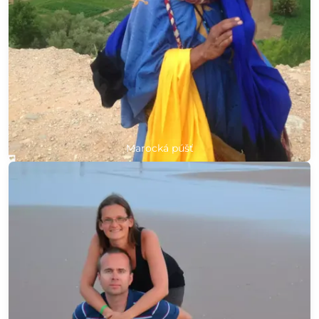
Marocká púšť