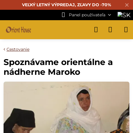
✕
VEĽKÝ LETNÝ VÝPREDAJ, ZĽAVY DO -70%
Panel používateľa
Cestovanie
Spoznávame orientálne a
nádherne Maroko